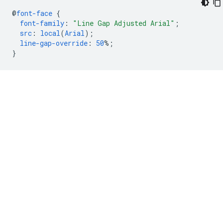
@
font-face
{
font-family
:
"Line Gap Adjusted Arial"
;
src
:
local
(
Arial
);
line-gap-override
:
50
%;
}