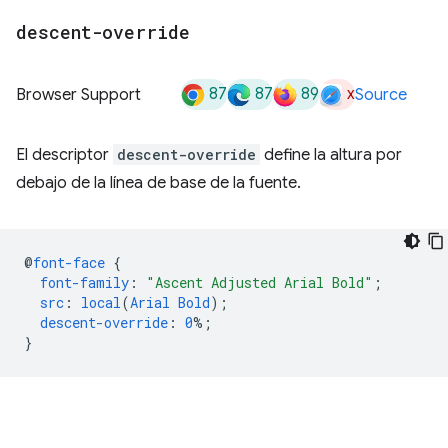
descent-override
87
87
89
x
Browser Support
Source
El descriptor
descent-override
define la altura por
debajo de la línea de base de la fuente.
@
font-face
{
font-family
:
"Ascent Adjusted Arial Bold"
;
src
:
local
(
Arial
Bold
);
descent-override
:
0
%;
}