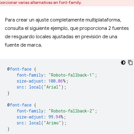
porcionar varias alternativas en font-family.
Para crear un ajuste completamente multiplataforma,
consulta el siguiente ejemplo, que proporciona 2 fuentes
de resguardo locales ajustadas en previsión de una
fuente de marca.
@
font-face
{
font-family
:
"Roboto-fallback-1"
;
size-adjust
:
100
.
06
%;
src
:
local
(
"Arial"
);
}
@
font-face
{
font-family
:
"Roboto-fallback-2"
;
size-adjust
:
99
.
94
%;
src
:
local
(
"Arimo"
);
}