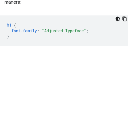
manera:
h1
{
font-family
:
"Adjusted Typeface"
;
}