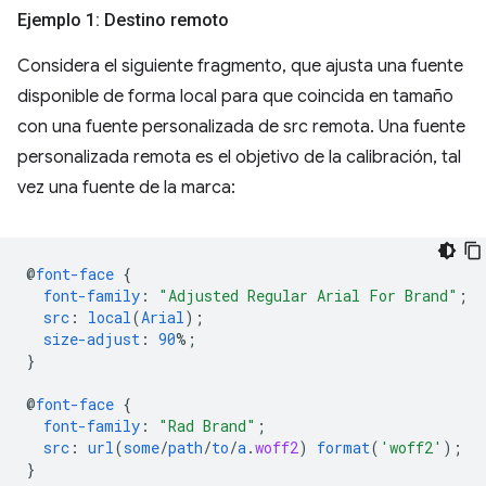
Ejemplo 1: Destino remoto
Considera el siguiente fragmento, que ajusta una fuente
disponible de forma local para que coincida en tamaño
con una fuente personalizada de src remota. Una fuente
personalizada remota es el objetivo de la calibración, tal
vez una fuente de la marca:
@
font-face
{
font-family
:
"Adjusted Regular Arial For Brand"
;
src
:
local
(
Arial
);
size-adjust
:
90
%;
}
@
font-face
{
font-family
:
"Rad Brand"
;
src
:
url
(
some
/
path
/
to
/
a
.
woff2
)
format
(
'woff2'
);
}