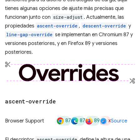
tienes algunas opciones de ajuste más precisas que
funcionan junto con
size-adjust
. Actualmente, las
propiedades
ascent-override
,
descent-override
y
line-gap-override
se implementan en Chromium 87 y
versiones posteriores, y en Firefox 89 y versiones
posteriores.
ascent-override
87
87
89
x
Browser Support
Source
El descriptor
ascent-override
define la altura de una