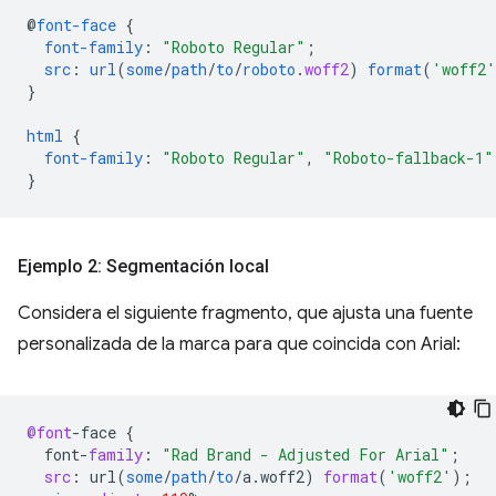
@
font-face
{
font-family
:
"Roboto Regular"
;
src
:
url
(
some
/
path
/
to
/
roboto
.
woff2
)
format
(
'woff2'
}
html
{
font-family
:
"Roboto Regular"
,
"Roboto-fallback-1"
}
Ejemplo 2: Segmentación local
Considera el siguiente fragmento, que ajusta una fuente
personalizada de la marca para que coincida con Arial:
@font
-
face
{
font
-
family
:
"Rad Brand - Adjusted For Arial"
;
src
:
url
(
some
/
path
/
to
/
a
.
woff2
)
format
(
'woff2'
);