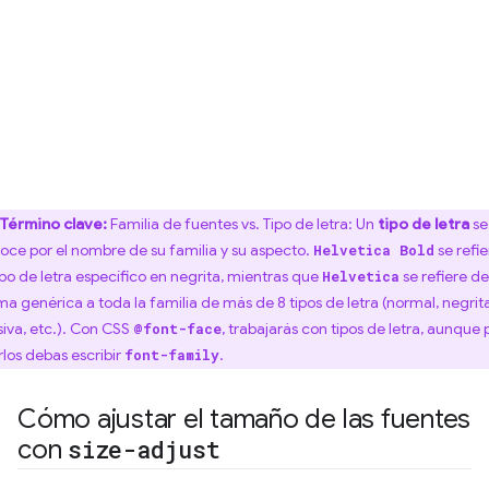
Término clave:
Familia de fuentes vs. Tipo de letra: Un
tipo de letra
se
oce por el nombre de su familia y su aspecto.
se refie
Helvetica Bold
tipo de letra específico en negrita, mientras que
se refiere de
Helvetica
ma genérica a toda la familia de más de 8 tipos de letra (normal, negrita
siva, etc.). Con CSS
, trabajarás con tipos de letra, aunque 
@font-face
rlos debas escribir
.
font-family
Cómo ajustar el tamaño de las fuentes
con
size-adjust