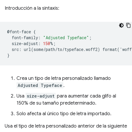
Introducción a la sintaxis:
@
font
-
face
{
font
-
family
:
"Adjusted Typeface"
;
size
-
adjust
:
150
%
;
src
:
url
(
some
/
path
/
to
/
typeface
.
woff2
)
format
(
'
woff
}
Crea un tipo de letra personalizado llamado
Adjusted Typeface
.
Usa
size-adjust
para aumentar cada glifo al
150% de su tamaño predeterminado.
Solo afecta al único tipo de letra importado.
Usa el tipo de letra personalizado anterior de la siguiente