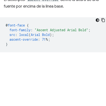
fuente por encima de la línea base.
@
font-face
{
font-family
:
"Ascent Adjusted Arial Bold"
;
src
:
local
(
Arial
Bold
);
ascent-override
:
71
%;
}