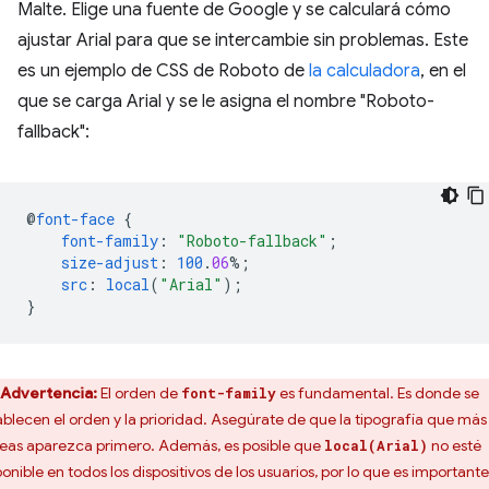
Malte. Elige una fuente de Google y se calculará cómo
ajustar Arial para que se intercambie sin problemas. Este
es un ejemplo de CSS de Roboto de
la calculadora
, en el
que se carga Arial y se le asigna el nombre "Roboto-
fallback":
@
font-face
{
font-family
:
"Roboto-fallback"
;
size-adjust
:
100
.
06
%;
src
:
local
(
"Arial"
);
}
Advertencia:
El orden de
es fundamental. Es donde se
font-family
ablecen el orden y la prioridad. Asegúrate de que la tipografía que más
eas aparezca primero. Además, es posible que
no esté
local(Arial)
ponible en todos los dispositivos de los usuarios, por lo que es importante