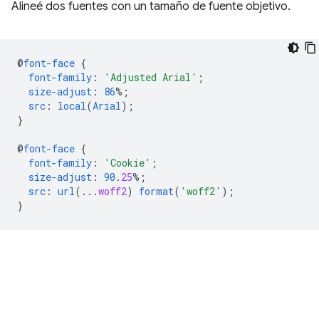
Alineé dos fuentes con un tamaño de fuente objetivo.
@
font-face
{
font-family
:
'Adjusted Arial'
;
size-adjust
:
86
%;
src
:
local
(
Arial
);
}
@
font-face
{
font-family
:
'Cookie'
;
size-adjust
:
90
.
25
%;
src
:
url
(..
.
woff2
)
format
(
'woff2'
);
}