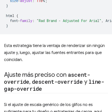
size
-
adjust
:
110
%
;
}
html
{
font
-
family
:
"Rad Brand - Adjusted For Arial"
,
Ari
}
Esta estrategia tiene la ventaja de renderizar sin ningún
ajuste y, luego, ajustar las fuentes entrantes para que
coincidan.
Ajuste más preciso con
ascent-
override
,
descent-override
y
line-
gap-override
Si el ajuste de escala genérico de los glifos no es
suficiente para tu diseño o estrategias de carga, aquí