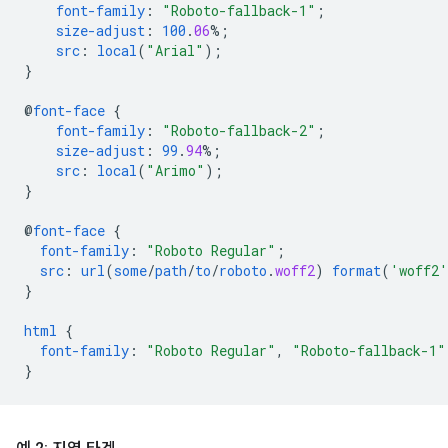
font-family
:
"Roboto-fallback-1"
;
size-adjust
:
100
.
06
%;
src
:
local
(
"Arial"
);
}
@
font-face
{
font-family
:
"Roboto-fallback-2"
;
size-adjust
:
99
.
94
%;
src
:
local
(
"Arimo"
);
}
@
font-face
{
font-family
:
"Roboto Regular"
;
src
:
url
(
some
/
path
/
to
/
roboto
.
woff2
)
format
(
'woff2'
}
html
{
font-family
:
"Roboto Regular"
,
"Roboto-fallback-1"
}