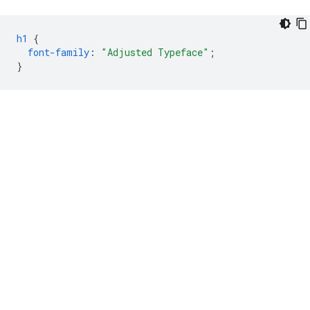
h1
{
font-family
:
"Adjusted Typeface"
;
}