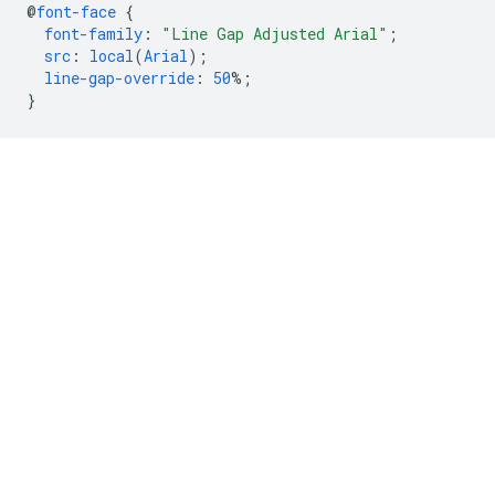
@
font-face
{
font-family
:
"Line Gap Adjusted Arial"
;
src
:
local
(
Arial
);
line-gap-override
:
50
%;
}