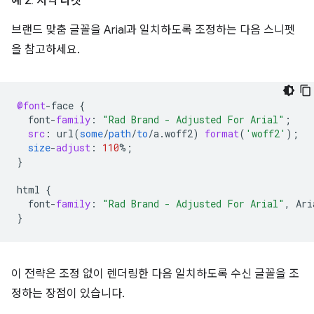
예 2: 지역 타겟
브랜드 맞춤 글꼴을 Arial과 일치하도록 조정하는 다음 스니펫
을 참고하세요.
@font
-
face
{
font
-
family
:
"Rad Brand - Adjusted For Arial"
;
src
:
url
(
some
/
path
/
to
/
a
.
woff2
)
format
(
'woff2'
);
size
-
adjust
:
110
%
;
}
html
{
font
-
family
:
"Rad Brand - Adjusted For Arial"
,
Ari
}
이 전략은 조정 없이 렌더링한 다음 일치하도록 수신 글꼴을 조
정하는 장점이 있습니다.