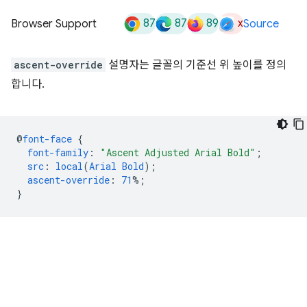
87
87
89
x
Browser Support
Source
ascent-override
설명자는 글꼴의 기준선 위 높이를 정의
합니다.
@
font-face
{
font-family
:
"Ascent Adjusted Arial Bold"
;
src
:
local
(
Arial
Bold
);
ascent-override
:
71
%;
}