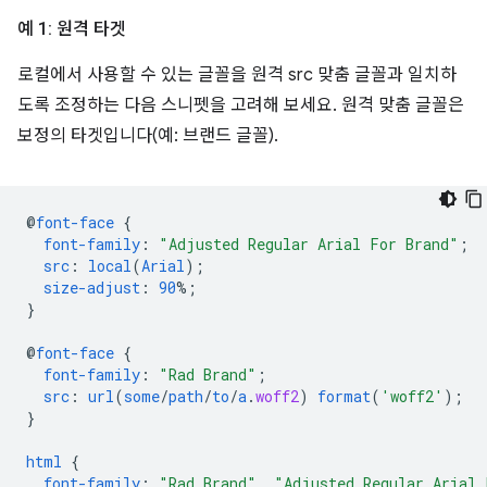
예 1: 원격 타겟
로컬에서 사용할 수 있는 글꼴을 원격 src 맞춤 글꼴과 일치하
도록 조정하는 다음 스니펫을 고려해 보세요. 원격 맞춤 글꼴은
보정의 타겟입니다(예: 브랜드 글꼴).
@
font-face
{
font-family
:
"Adjusted Regular Arial For Brand"
;
src
:
local
(
Arial
);
size-adjust
:
90
%;
}
@
font-face
{
font-family
:
"Rad Brand"
;
src
:
url
(
some
/
path
/
to
/
a
.
woff2
)
format
(
'woff2'
);
}
html
{
font-family
:
"Rad Brand"
,
"Adjusted Regular Arial 