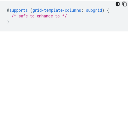
@
supports
(
grid-template-columns
:
subgrid
)
{
/* safe to enhance to */
}