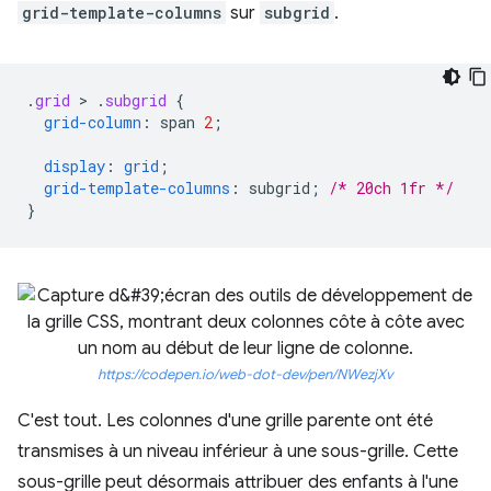
grid-template-columns
sur
subgrid
.
.
grid
 > 
.
subgrid
{
grid-column
:
span
2
;
display
:
grid
;
grid-template-columns
:
subgrid
;
/* 20ch 1fr */
}
https://codepen.io/web-dot-dev/pen/NWezjXv
C'est tout. Les colonnes d'une grille parente ont été
transmises à un niveau inférieur à une sous-grille. Cette
sous-grille peut désormais attribuer des enfants à l'une