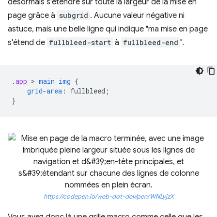
désormais s'étendre sur toute la largeur de la mise en
page grâce à
subgrid
. Aucune valeur négative ni
astuce, mais une belle ligne qui indique "ma mise en page
s'étend de
fullbleed-start
à
fullbleed-end
".
.
app
 > 
main
img
{
grid-area
:
fullbleed
;
}
https://codepen.io/web-dot-dev/pen/WNLyjzX