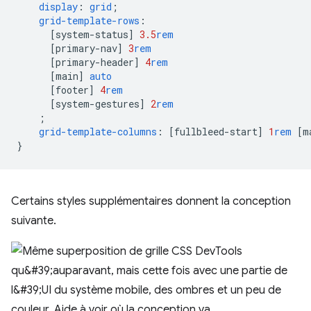
display
:
grid
;
grid-template-rows
:
[
system-status
]
3.5
rem
[
primary-nav
]
3
rem
[
primary-header
]
4
rem
[
main
]
auto
[
footer
]
4
rem
[
system-gestures
]
2
rem
;
grid-template-columns
:
[
fullbleed-start
]
1
rem
[
m
}
Certains styles supplémentaires donnent la conception
suivante.