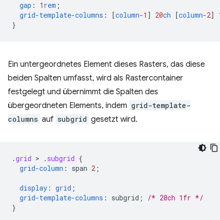
gap
:
1
rem
;
grid-template-columns
:
[
column
-1
]
20
ch
[
column
-2
]
}
Ein untergeordnetes Element dieses Rasters, das diese
beiden Spalten umfasst, wird als Rastercontainer
festgelegt und übernimmt die Spalten des
übergeordneten Elements, indem
grid-template-
columns
auf
subgrid
gesetzt wird.
.
grid
 > 
.
subgrid
{
grid-column
:
span
2
;
display
:
grid
;
grid-template-columns
:
subgrid
;
/* 20ch 1fr */
}