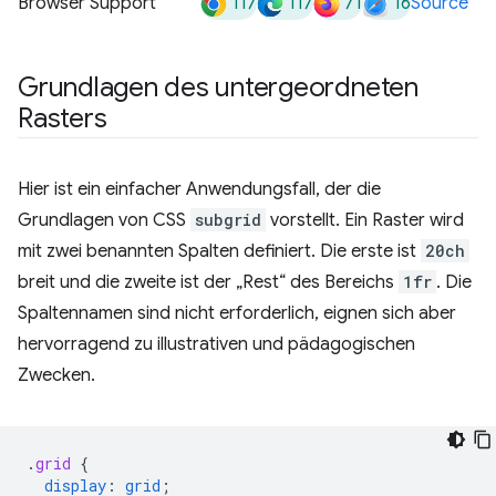
117
117
71
16
Browser Support
Source
Grundlagen des untergeordneten
Rasters
Hier ist ein einfacher Anwendungsfall, der die
Grundlagen von CSS
subgrid
vorstellt. Ein Raster wird
mit zwei benannten Spalten definiert. Die erste ist
20ch
breit und die zweite ist der „Rest“ des Bereichs
1fr
. Die
Spaltennamen sind nicht erforderlich, eignen sich aber
hervorragend zu illustrativen und pädagogischen
Zwecken.
.
grid
{
display
:
grid
;