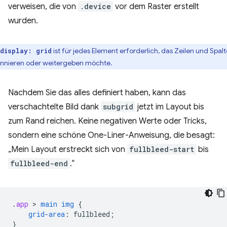
verweisen, die von
.device
vor dem Raster erstellt
wurden.
ist für jedes Element erforderlich, das Zeilen und Spal
display: grid
nnieren oder weitergeben möchte.
Nachdem Sie das alles definiert haben, kann das
verschachtelte Bild dank
subgrid
jetzt im Layout bis
zum Rand reichen. Keine negativen Werte oder Tricks,
sondern eine schöne One-Liner-Anweisung, die besagt:
„Mein Layout erstreckt sich von
fullbleed-start
bis
fullbleed-end
.“
.
app
 > 
main
img
{
grid-area
:
fullbleed
;
}