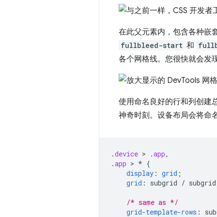
在此父元素内，包含各种嵌
fullbleed-start
和
full
各个网格线。您很快就会发
使用命名良好的行和列创建
神奇时刻。设备布局会将命
.
device
 > 
.
app
,
.
app
 > 
*
{
display
:
grid
;
grid
:
subgrid
/
subgrid
/* same as */
grid-template-rows
:
sub