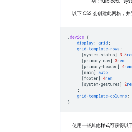
以下 CSS 会创建此网格
.
device
{
display
:
grid
;
grid-template-rows
:
[
system-status
]
3.5
re
[
primary-nav
]
3
rem
[
primary-header
]
4
rem
[
main
]
auto
[
footer
]
4
rem
[
system-gestures
]
2
re
;
grid-template-columns
:
}
使用一些其他样式可获得以