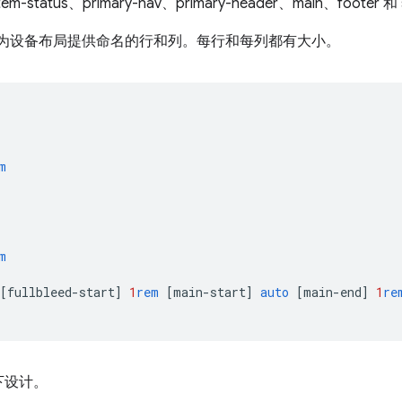
，并为设备布局提供命名的行和列。每行和每列都有大小。
m
m
[
fullbleed-start
]
1
rem
[
main-start
]
auto
[
main-end
]
1
re
下设计。