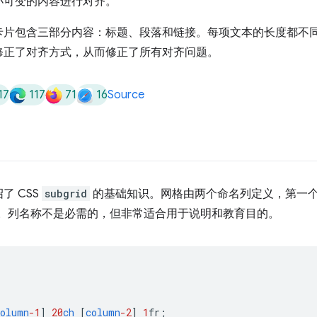
对大小可变的内容进行对齐。
17
117
71
16
Source
了 CSS
subgrid
的基础知识。网格由两个命名列定义，第一
”。列名称不是必需的，但非常适合用于说明和教育目的。
column
-1
]
20
ch
[
column
-2
]
1
fr
;