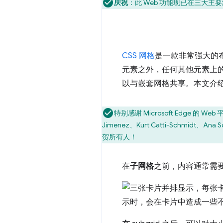
庆祝
：此 Web 功能现已在三大主要浏
CSS 网格
是一款非常强大的
元素之外，任何其他元素上
以与嵌套网格共享。本文介
特别感谢 Microsoft Edge 的 
Jimenez、Kurt Catti-Schmidt、An
贺所有人！
在
子网格
之前，内容通常需