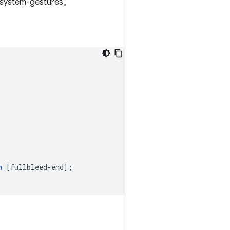
m
[
fullbleed-end
];