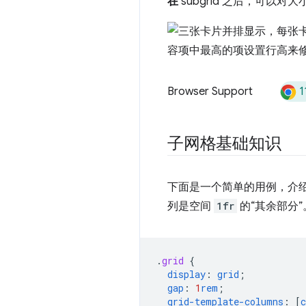
在
subgrid 之后，可以
1
Browser Support
子网格基础知识
下面是一个简单的用例，介绍
列是空间
1fr
的“其余部分
.
grid
{
display
:
grid
;
gap
:
1
rem
;
grid-template-columns
:
[