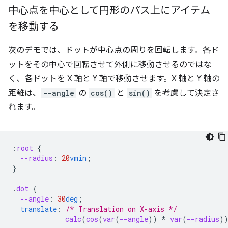
中心点を中心として円形のパス上にアイテム
を移動する
次のデモでは、ドットが中心点の周りを回転します。各ド
ットをその中心で回転させて外側に移動させるのではな
く、各ドットを X 軸と Y 軸で移動させます。X 軸と Y 軸の
距離は、
--angle
の
cos()
と
sin()
を考慮して決定さ
れます。
:
root
{
--radius
:
20
vmin
;
}
.
dot
{
--angle
:
30
deg
;
translate
:
/* Translation on X-axis */
calc
(
cos
(
var
(
--angle
))
*
var
(
--radius
)