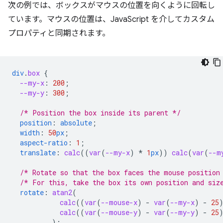
次の例では、ボックスがマウスの位置を向くように回転し
ています。マウスの位置は、JavaScript を介してカスタム
プロパティと同期されます。
div
.
box
{
--my-x
:
200
;
--my-y
:
300
;
/* Position the box inside its parent */
position
:
absolute
;
width
:
50
px
;
aspect-ratio
:
1
;
translate
:
calc
(
(
var
(
--my-x
)
*
1
px
))
calc
(
var
(
--m
/* Rotate so that the box faces the mouse position
/* For this, take the box its own position and siz
rotate
:
atan2
(
calc
(
(
var
(
--mouse-x
)
-
var
(
--my-x
)
-
25
calc
(
(
var
(
--mouse-y
)
-
var
(
--my-y
)
-
25
);