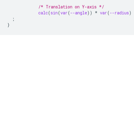
/* Translation on Y-axis */
calc
(
sin
(
var
(
--angle
))
*
var
(
--radius
)
;
}