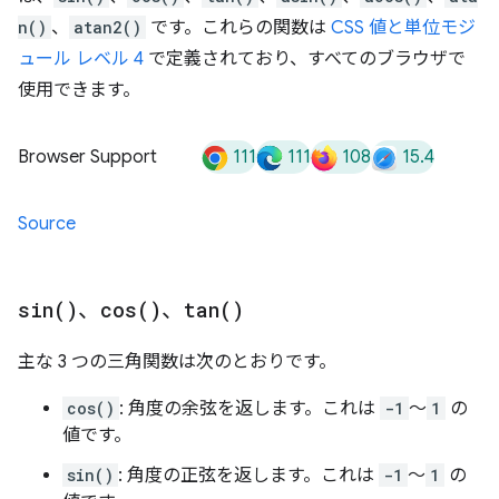
n()
、
atan2()
です。これらの関数は
CSS 値と単位モジ
ュール レベル 4
で定義されており、すべてのブラウザで
使用できます。
111
111
108
15.4
Browser Support
Source
sin(
)
、
cos(
)
、
tan(
)
主な 3 つの三角関数は次のとおりです。
cos()
: 角度の余弦を返します。これは
-1
～
1
の
値です。
sin()
: 角度の正弦を返します。これは
-1
～
1
の