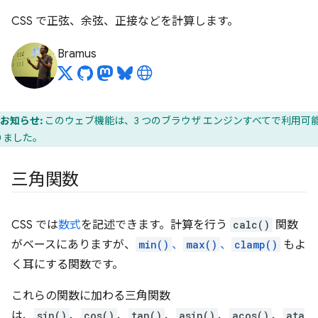
CSS で正弦、余弦、正接などを計算します。
Bramus
お知らせ:
このウェブ機能は、3 つのブラウザ エンジンすべてで利用可
りました。
三角関数
CSS では
数式
を記述できます。計算を行う
calc()
関数
がベースにありますが、
min()
、
max()
、
clamp()
もよ
く耳にする関数です。
これらの関数に加わる三角関数
は、
sin()
、
cos()
、
tan()
、
asin()
、
acos()
、
ata