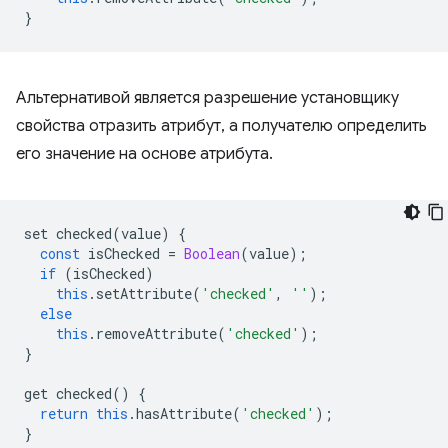
}
Альтернативой является разрешение установщику
свойства отразить атрибут, а получателю определить
его значение на основе атрибута.
set
checked
(
value
)
{
const
isChecked
=
Boolean
(
value
);
if
(
isChecked
)
this
.
setAttribute
(
'checked'
,
''
);
else
this
.
removeAttribute
(
'checked'
);
}
get
checked
()
{
return
this
.
hasAttribute
(
'checked'
);
}