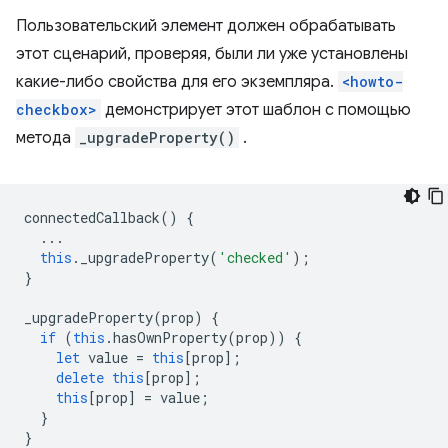
Пользовательский элемент должен обрабатывать
этот сценарий, проверяя, были ли уже установлены
какие-либо свойства для его экземпляра.
<howto-
checkbox>
демонстрирует этот шаблон с помощью
метода
_upgradeProperty()
.
connectedCallback
()
{
...
this
.
_upgradeProperty
(
'checked'
);
}
_upgradeProperty
(
prop
)
{
if
(
this
.
hasOwnProperty
(
prop
))
{
let
value
=
this
[
prop
];
delete
this
[
prop
];
this
[
prop
]
=
value
;
}
}