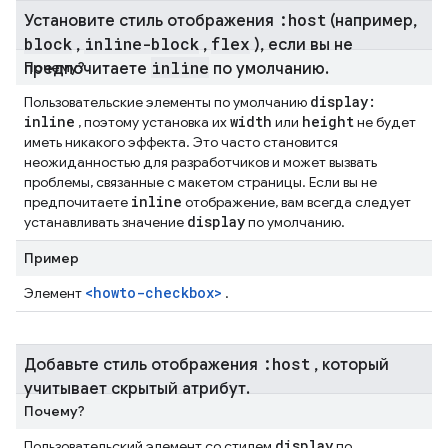
:host
Установите стиль отображения
(например
,
block
inline-block
flex
,
,
)
,
если вы не
inline
Почему?
предпочитаете
по умолчанию
.
display:
Пользовательские элементы по умолчанию
inline
width
height
, поэтому установка их
или
не будет
иметь никакого эффекта. Это часто становится
неожиданностью для разработчиков и может вызвать
проблемы, связанные с макетом страницы. Если вы не
inline
предпочитаете
отображение, вам всегда следует
display
устанавливать значение
по умолчанию.
Пример
<howto-checkbox>
Элемент
.
:host
Добавьте стиль отображения
,
который
учитывает скрытый атрибут
.
Почему?
display
Пользовательский элемент со стилем
по