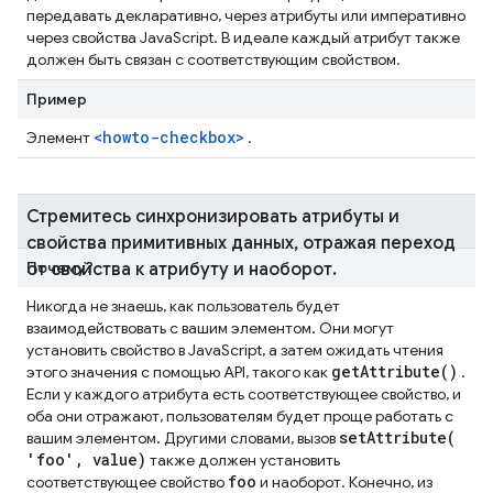
передавать декларативно, через атрибуты или императивно
через свойства JavaScript. В идеале каждый атрибут также
должен быть связан с соответствующим свойством.
Пример
<howto-checkbox>
Элемент
.
Стремитесь синхронизировать атрибуты и
свойства примитивных данных
,
отражая переход
Почему?
от свойства к атрибуту и ​​наоборот
.
Никогда не знаешь, как пользователь будет
взаимодействовать с вашим элементом. Они могут
установить свойство в JavaScript, а затем ожидать чтения
get
Attribute(
)
этого значения с помощью API, такого как
.
Если у каждого атрибута есть соответствующее свойство, и
оба они отражают, пользователям будет проще работать с
setAttribute(
вашим элементом. Другими словами, вызов
'foo'
,
value)
также должен установить
foo
соответствующее свойство
и наоборот. Конечно, из