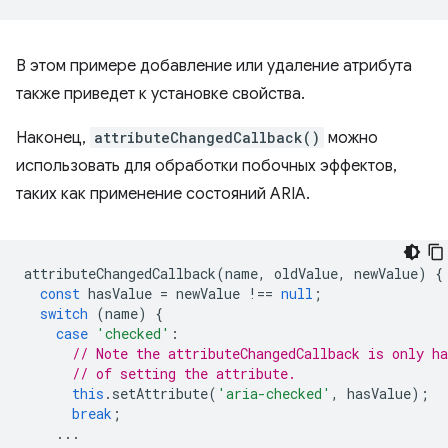
В этом примере добавление или удаление атрибута
также приведет к установке свойства.
Наконец,
attributeChangedCallback()
можно
использовать для обработки побочных эффектов,
таких как применение состояний ARIA.
attributeChangedCallback
(
name
,
oldValue
,
newValue
)
{
const
hasValue
=
newValue
!==
null
;
switch
(
name
)
{
case
'checked'
:
// Note the attributeChangedCallback is only h
// of setting the attribute.
this
.
setAttribute
(
'aria-checked'
,
hasValue
);
break
;
...