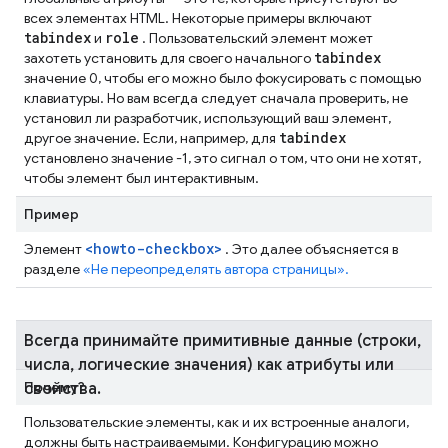
всех элементах HTML. Некоторые примеры включают
tabindex
role
и
. Пользовательский элемент может
tabindex
захотеть установить для своего начального
значение 0, чтобы его можно было фокусировать с помощью
клавиатуры. Но вам всегда следует сначала проверить, не
установил ли разработчик, использующий ваш элемент,
tabindex
другое значение. Если, например, для
установлено значение -1, это сигнал о том, что они не хотят,
чтобы элемент был интерактивным.
Пример
<howto-checkbox>
Элемент
. Это далее объясняется в
разделе
«Не переопределять автора страницы».
Всегда принимайте примитивные данные (строки
,
числа
,
логические значения) как атрибуты или
Почему?
свойства
.
Пользовательские элементы, как и их встроенные аналоги,
должны быть настраиваемыми. Конфигурацию можно