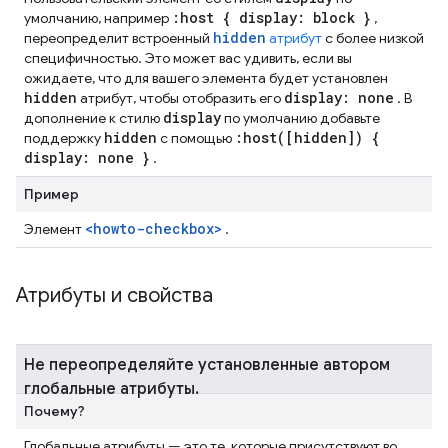
:host { display: block }
умолчанию, например
,
hidden
переопределит встроенный
атрибут
с более низкой
специфичностью. Это может вас удивить, если вы
ожидаете, что для вашего элемента будет установлен
hidden
display: none
атрибут, чтобы отобразить его
. В
display
дополнение к стилю
по умолчанию добавьте
hidden
:
host(
[hidden]) {
поддержку
с помощью
display: none }
.
Пример
<howto-checkbox>
Элемент
.
Атрибуты и свойства
Не переопределяйте установленные автором
глобальные атрибуты
.
Почему?
Глобальные атрибуты — это те, которые присутствуют во