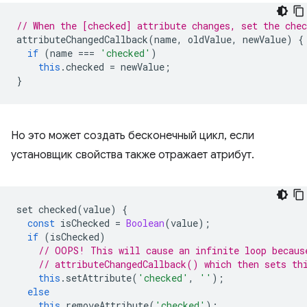
// When the [checked] attribute changes, set the che
attributeChangedCallback
(
name
,
oldValue
,
newValue
)
{
if
(
name
===
'checked'
)
this
.
checked
=
newValue
;
}
Но это может создать бесконечный цикл, если
установщик свойства также отражает атрибут.
set
checked
(
value
)
{
const
isChecked
=
Boolean
(
value
);
if
(
isChecked
)
// OOPS! This will cause an infinite loop becaus
// attributeChangedCallback() which then sets th
this
.
setAttribute
(
'checked'
,
''
);
else
this
.
removeAttribute
(
'checked'
);