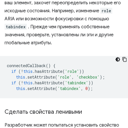
ваш элемент, захочет переопределить некоторые его
исходные состояния. Например, изменение
role
ARIA или возможности фокусировки с помощью
tabindex
. Прежде чем применять собственные
значения, проверьте, установлены ли эти и другие
глобальные атрибуты.
connectedCallback
()
{
if
(
!
this
.
hasAttribute
(
'role'
))
this
.
setAttribute
(
'role'
,
'checkbox'
);
if
(
!
this
.
hasAttribute
(
'tabindex'
))
this
.
setAttribute
(
'tabindex'
,
0
);
Сделать свойства ленивыми
Разработчик может попытаться установить свойство