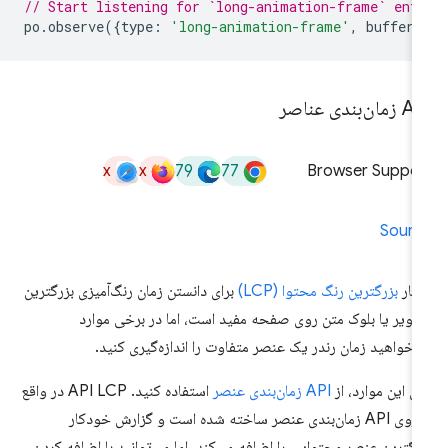
// Start listening for `long-animation-frame` ent
po
.
observe
({
type
:
'long-animation-frame'
,
buffere
ان‌بندی عناصر
x
x
79
77
Browser Suppor
Sourc
یار
بزرگترین رنگ محتوا (LCP)
برای دانستن زمان رنگ‌آمیزی بزرگترین
ویر یا بلوک متن روی صفحه مفید است، اما در برخی موارد
‌خواهید زمان رندر یک عنصر متفاوت را اندازه‌گیری کنید.
ای این موارد، از
API زمان‌بندی عنصر
استفاده کنید. API LCP در واقع
بر روی API زمان‌بندی عنصر ساخته شده است و گزارش خودکار
رگترین عنصر محتوایی را اضافه می‌کند، اما می‌توانید با اضافه کردن