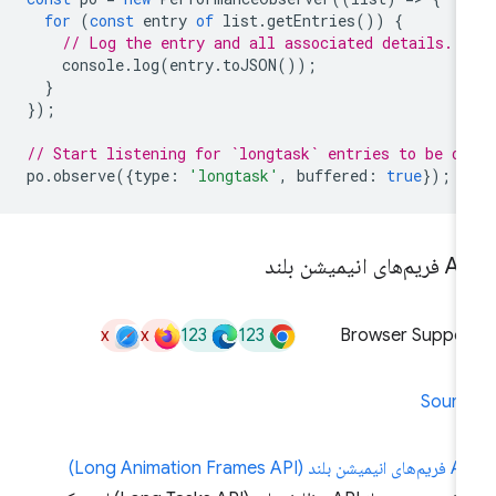
for
(
const
entry
of
list
.
getEntries
())
{
// Log the entry and all associated details.
console
.
log
(
entry
.
toJSON
());
}
});
// Start listening for `longtask` entries to be di
po
.
observe
({
type
:
'longtask'
,
buffered
:
true
});
م‌های انیمیشن بلند
x
x
123
123
Browser Suppor
Sourc
یشن بلند (Long Animation Frames API)