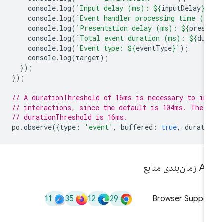
console
.
log
(
`Input delay (ms): 
${
inputDelay
}
`
console
.
log
(
`Event handler processing time (m
console
.
log
(
`Presentation delay (ms): 
${
prese
console
.
log
(
`Total event duration (ms): 
${
dur
console
.
log
(
`Event type: 
${
eventType
}
`
);
console
.
log
(
target
);
});
});
// A durationThreshold of 16ms is necessary to in
// interactions, since the default is 104ms. The 
// durationThreshold is 16ms.
po
.
observe
({
type
:
'event'
,
buffered
:
true
,
durati
ان‌بندی منابع
11
35
12
29
Browser Suppor