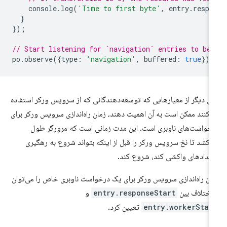
console
.
log
(
'Time to first byte'
,
entry
.
respo
}
});
// Start listening for `navigation` entries to be 
po
.
observe
({
type
:
'navigation'
,
buffered
:
true
});
ی دیگر از معیارهایی که توسعه‌دهندگانی که از سرویس ورکر استفاده
‌کنند ممکن است به آن اهمیت دهند، زمان راه‌اندازی سرویس ورکر برای
خواست‌های ناوبری است. این مدت زمانی است که مرورگر طول
‌کشد تا نخ سرویس ورکر را قبل از اینکه بتواند شروع به رهگیری
یدادهای واکشی کند، شروع کند.
ان راه‌اندازی سرویس ورکر برای یک درخواست ناوبری خاص را می‌توان
 اختلاف بین
entry.responseStart
و
entry.workerStar
تعیین کرد.