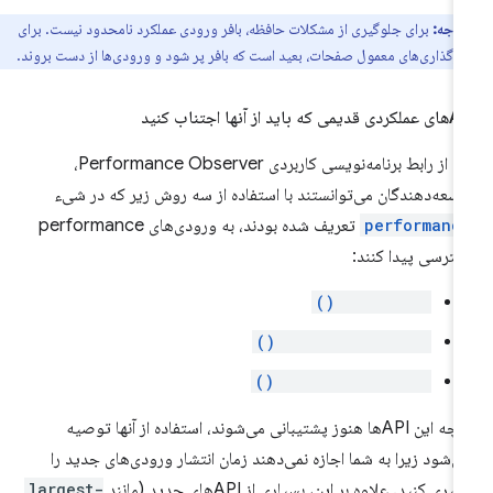
توجه:
برای جلوگیری از مشکلات حافظه، بافر ورودی عملکرد نامحدود نیست. برای
بارگذاری‌های معمول صفحات، بعید است که بافر پر شود و ورودی‌ها از دست بروند.
دیمی که باید از آنها اجتناب کنید
قبل از رابط برنامه‌نویسی کاربردی Performance Observer،
سعه‌دهندگان می‌توانستند با استفاده از سه روش زیر که در شیء
performanc
تعریف شده بودند، به ورودی‌های performance
ترسی پیدا کنند:
getEntries()
getEntriesByName()
getEntriesByType()
اگرچه این APIها هنوز پشتیبانی می‌شوند، استفاده از آنها توصیه
ی‌شود زیرا به شما اجازه نمی‌دهند زمان انتشار ورودی‌های جدید را
یری کنید. علاوه بر این، بسیاری از APIهای جدید (مانند
largest-