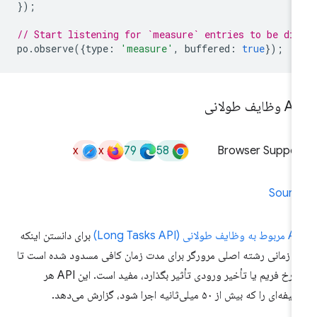
});
// Start listening for `measure` entries to be di
po
.
observe
({
type
:
'measure'
,
buffered
:
true
});
ظایف طولانی
x
x
79
58
Browser Suppor
Sourc
ظایف طولانی (Long Tasks API)
برای دانستن اینکه
 زمانی رشته اصلی مرورگر برای مدت زمان کافی مسدود شده است تا
بر نرخ فریم یا تأخیر ورودی تأثیر بگذارد، مفید است. این API هر
ه‌ای را که بیش از ۵۰ میلی‌ثانیه اجرا شود، گزارش می‌دهد.