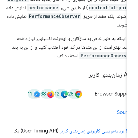
contentful-pain
) از طریق شیء
performance
نمایش داده
ی‌شوند، بلکه فقط از طریق
PerformanceObserver
نمایش داده
‌شوند.
ر اینکه به طور خاص به سازگاری با اینترنت اکسپلورر نیاز داشته
شید، بهتر است از این متدها در کد خود اجتناب کنید و از این به بعد
PerformanceObserve
استفاده کنید.
ان‌بندی کاربر
11
38
12
28
Browser Suppor
Sourc
بط برنامه‌نویسی کاربردی زمان‌بندی کاربر
(User Timing API) یک