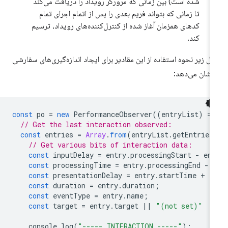
شده است) بین زمانی که مرورگر رویداد را دریافت می‌کند
تا زمانی که بتواند فریم بعدی را پس از اتمام اجرای تمام
کدهای همزمان آغاز شده از کنترل‌کننده‌های رویداد، ترسیم
کند.
ال زیر نحوه استفاده از این مقادیر برای ایجاد اندازه‌گیری‌های سفارشی
 نشان می‌دهد:
const
po
=
new
PerformanceObserver
((
entryList
)
=
>
// Get the last interaction observed:
const
entries
=
Array
.
from
(
entryList
.
getEntries
// Get various bits of interaction data:
const
inputDelay
=
entry
.
processingStart
-
ent
const
processingTime
=
entry
.
processingEnd
-
const
presentationDelay
=
entry
.
startTime
+
e
const
duration
=
entry
.
duration
;
const
eventType
=
entry
.
name
;
const
target
=
entry
.
target
||
"(not set)"
console
.
log
(
"----- INTERACTION -----"
);