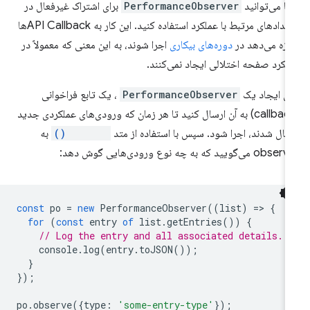
ا می‌توانید
PerformanceObserver
برای اشتراک غیرفعال در
رویدادهای مرتبط با عملکرد استفاده کنید. این کار به API Callbackها
ازه می‌دهد در
دوره‌های بیکاری
اجرا شوند، به این معنی که معمولاً در
لکرد صفحه اختلالی ایجاد نمی‌کنند.
ای ایجاد یک
PerformanceObserver
، یک تابع فراخوانی
(callback) به آن ارسال کنید تا هر زمان که ورودی‌های عملکردی جدید
سال شدند، اجرا شود. سپس با استفاده از متد
observe()
به
o می‌گویید که به چه نوع ورودی‌هایی گوش دهد:
const
po
=
new
PerformanceObserver
((
list
)
=
>
{
for
(
const
entry
of
list
.
getEntries
())
{
// Log the entry and all associated details.
console
.
log
(
entry
.
toJSON
());
}
});
po
.
observe
({
type
:
'some-entry-type'
});