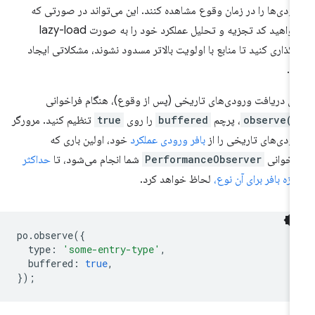
ودی‌ها را در زمان وقوع مشاهده کنند. این می‌تواند در صورتی که
بخواهید کد تجزیه و تحلیل عملکرد خود را به صورت lazy-load
رگذاری کنید تا منابع با اولویت بالاتر مسدود نشوند، مشکلاتی ایجاد
د.
ای دریافت ورودی‌های تاریخی (پس از وقوع)، هنگام فراخوانی
observe()
buffered
را روی
true
تنظیم کنید. مرورگر
ودی‌های تاریخی را از
بافر ورودی عملکرد
خود، اولین باری که
اخوانی
PerformanceObserver
شما انجام می‌شود، تا
حداکثر
دازه بافر برای آن نوع،
لحاظ خواهد کرد.
po
.
observe
({
type
:
'some-entry-type'
,
buffered
:
true
,
});