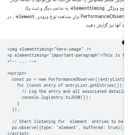
ریح ویژگی
elementtiming
به عناصر دیگر و ثبت یک
PerformanceObserv برای مشاهده نوع ورودی
element
، در
رد آنها نیز گزارش دهید.
<img elementtiming="hero-image" />

<p elementtiming="important-paragraph">This is tex
<!-- ... -->

<script>

  const po = new PerformanceObserver((entryList) =
    for (const entry of entryList.getEntries()) {

      // Log the entry and all associated details.
      console.log(entry.toJSON());

    }

  });

  // Start listening for `element` entries to be d
  po.observe({type: 'element', buffered: true});
