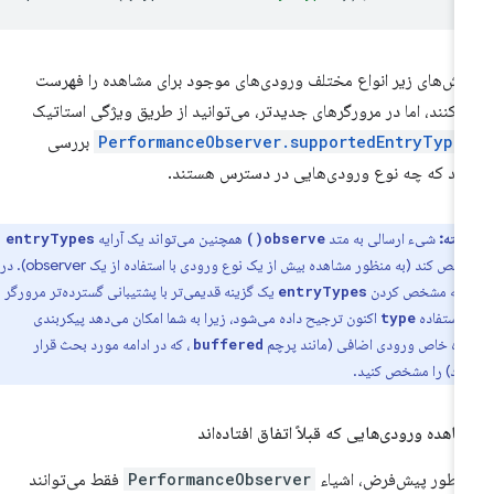
ش‌های زیر انواع مختلف ورودی‌های موجود برای مشاهده را فهرست
‌کنند، اما در مرورگرهای جدیدتر، می‌توانید از طریق ویژگی استاتیک
PerformanceObserver.supportedEntryType
بررسی
ید که چه نوع ورودی‌هایی در دسترس هستند.
نکته:
شیء ارسالی به متد
همچنین می‌تواند یک آرایه
entryTypes
observe()
را مشخص کند (به منظور مشاهده بیش از یک نوع ورودی با استفاده از یک observer). در
 که مشخص کردن
یک گزینه قدیمی‌تر با پشتیبانی گسترده‌تر مرورگر
entryTypes
استفاده
اکنون ترجیح داده می‌شود، زیرا به شما امکان می‌دهد پیکربندی
type
ده خاص ورودی اضافی (مانند پرچم
، که در ادامه مورد بحث قرار
buffered
رد) را مشخص کنید.
اهده ورودی‌هایی که قبلاً اتفاق افتاده‌اند
 طور پیش‌فرض، اشیاء
PerformanceObserver
فقط می‌توانند