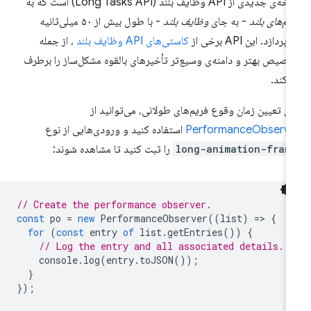
ی جدیدی از API وظایف بلند (Long Tasks API) است که به
یم‌های بلند
- به جای
وظایف بلند
- با طول بیش از ۵۰ میلی‌ثانیه
پردازد. این API برخی از
کاستی‌های API وظایف بلند
، از جمله
صیص بهتر و دامنه‌ی وسیع‌تر تأخیرهای بالقوه مشکل‌ساز را برطرف
‌کند.
ای تعیین زمان وقوع فریم‌های طولانی، می‌توانید از
PerformanceObserve
استفاده کنید و ورودی‌هایی از نوع
long-animation-fram
را ثبت کنید تا مشاهده شوند:
// Create the performance observer.
const
po
=
new
PerformanceObserver
((
list
)
=
>
{
for
(
const
entry
of
list
.
getEntries
())
{
// Log the entry and all associated details.
console
.
log
(
entry
.
toJSON
());
}
});