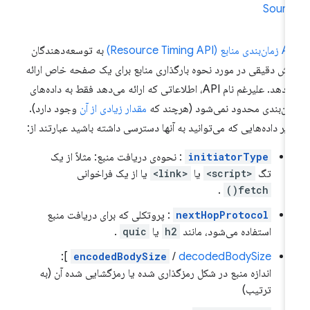
Sourc
منابع (Resource Timing API)
به توسعه‌دهندگان
نش دقیقی در مورد نحوه بارگذاری منابع برای یک صفحه خاص ارائه
می‌دهد. علیرغم نام API، اطلاعاتی که ارائه می‌دهد فقط به داده‌های
ان‌بندی محدود نمی‌شود (هرچند که
مقدار زیادی از آن
وجود دارد).
یر داده‌هایی که می‌توانید به آنها دسترسی داشته باشید عبارتند از:
initiatorType
: نحوه‌ی دریافت منبع: مثلاً از یک
تگ
<script>
یا
<link>
یا از یک فراخوانی
.
fetch()
nextHopProtocol
: پروتکلی که برای دریافت منبع
استفاده می‌شود، مانند
h2
یا
quic
.
]:
encodedBodySize
/
decodedBodySize
اندازه منبع در شکل رمزگذاری شده یا رمزگشایی شده آن (به
ترتیب)