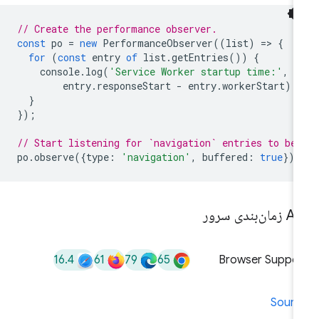
// Create the performance observer.
const
po
=
new
PerformanceObserver
((
list
)
=
>
{
for
(
const
entry
of
list
.
getEntries
())
{
console
.
log
(
'Service Worker startup time:'
,
entry
.
responseStart
-
entry
.
workerStart
);
}
});
// Start listening for `navigation` entries to be 
po
.
observe
({
type
:
'navigation'
,
buffered
:
true
});
مان‌بندی سرور
16.4
61
79
65
Browser Suppor
Sourc