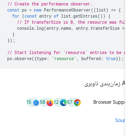
// Create the performance observer.
const
po
=
new
PerformanceObserver
((
list
)
=
>
{
for
(
const
entry
of
list
.
getEntries
())
{
// If transferSize is 0, the resource was fulf
console
.
log
(
entry
.
name
,
entry
.
transferSize
==
}
});
// Start listening for `resource` entries to be di
po
.
observe
({
type
:
'resource'
,
buffered
:
true
});
ان‌بندی ناوبری
15
58
12
57
Browser Suppor
Sourc