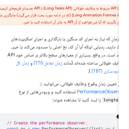
ط:
API مربوط به وظایف طولانی (Long Tasks API) با API جدیدترِ فریم‌های انیمیشن
طولانی (Long Animation Frames API) (که در ادامه مورد بحث قرار می‌گیرد) جایگزین شده
د که آیا می‌خواهید از آن API به جای آن استفاده کنید یا خیر.
 زمان که نیاز به اجرای کد سنگین یا بارگذاری و اجرای اسکریپت‌های
رگ دارید، ردیابی اینکه آیا آن کد، نخ اصلی را مسدود می‌کند یا خیر،
مفید است. در واقع، بسیاری از معیارهای سطح بالاتر بر اساس خود API
ایف طولانی ساخته شده‌اند (مانند
زمان تعامل (TTI)
و
زمان کل
دودسازی (TBT)
).
ای تعیین زمان وقوع وظایف طولانی، می‌توانید
از
PerformanceObserve
استفاده کنید و ورودی‌هایی از نوع
longtas
را ثبت کنید تا مشاهده شوند:
// Create the performance observer.
const
po
=
new
PerformanceObserver
((
list
)
=
>
{