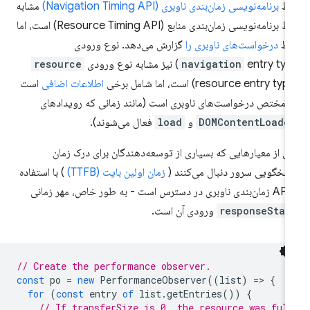
بط
برنامه‌نویسی زمان‌بندی ناوبری (Navigation Timing API)
مشابه
رابط برنامه‌نویسی زمان‌بندی منابع (Resource Timing API) است، اما
قط
درخواست‌های ناوبری را
گزارش می‌دهد. نوع ورودی
entry ) نیز مشابه نوع ورودی
navigation
resource
resource entry ty) است، اما شامل برخی
اطلاعات اضافی
است
 مختص درخواست‌های ناوبری است (مانند زمانی که رویدادهای
DOMContentLoade
و
load
فعال می‌شوند).
ی از معیارهایی که بسیاری از توسعه‌دهندگان برای درک زمان
سخگویی سرور دنبال می‌کنند (
زمان اولین بایت (TTFB)
) با استفاده
- به طور خاص، مهر زمانی
responseStar
ورودی آن است.
// Create the performance observer.
const
po
=
new
PerformanceObserver
((
list
)
=
>
{
for
(
const
entry
of
list
.
getEntries
())
{
// If transferSize is 0, the resource was fulf