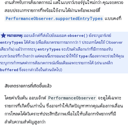
งานสำหรับการสังเกตการณ์ แต่ในเบราว์เซอร์รุ่นใหม่กว่า คุณจะตรวจ
สอบประเภทรายการที่พร้อมใช้งานได้ผ่านพร็อพเพอร์ตี้
PerformanceObserver.supportedEntryTypes
แบบคงที่
หมายเหตุ:
ออบเจ็กต์ที่ส่งไปยังเมธอด
ยังระบุอาร์เรย์
observe()
ได้ด้วย (เพื่อสังเกตรายการมากกว่า 1 ประเภทโดยใช้ Observer
entryTypes
เดียวกัน) แม้ว่าการระบุ
จะเป็นตัวเลือกเก่าที่มีการรองรับ
entryTypes
เบราว์เซอร์ที่กว้างกว่า แต่ตอนนี้เราขอแนะนำให้ใช้
เนื่องจากจะช่วยให้คุณ
type
ระบุการกำหนดค่าการสังเกตการณ์เพิ่มเติมเฉพาะรายการได้ (เช่น แฟล็ก
ซึ่งจะกล่าวถึงในส่วนถัดไป)
buffered
สังเกตรายการที่เกิดขึ้นแล้ว
โดยค่าเริ่มต้น ออบเจ็กต์
PerformanceObserver
จะดูได้เฉพาะ
รายการที่เกิดขึ้นเท่านั้น ซึ่งอาจทำให้เกิดปัญหาหากคุณต้องการเลื่อน
การโหลดโค้ดวิเคราะห์ประสิทธิภาพเพื่อไม่ให้บล็อกทรัพยากรที่มี
ลำดับความสำคัญสูงกว่า