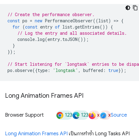
// Create the performance observer.
const
po
=
new
PerformanceObserver
((
list
)
=
>
{
for
(
const
entry
of
list
.
getEntries
())
{
// Log the entry and all associated details.
console
.
log
(
entry
.
toJSON
());
}
});
// Start listening for `longtask` entries to be dispa
po
.
observe
({
type
:
'longtask'
,
buffered
:
true
});
Long Animation Frames API
123
123
x
x
Browser Support
Source
Long Animation Frames API
เป็นการทำซ้ำ Long Tasks API