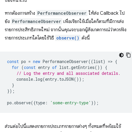
ของหน้าเว็บ
หากต้องการสร้าง
PerformanceObserver
ให้ส่ง Callback ไป
ยัง
PerformanceObserver
เพื่อเรียกใช้เมื่อใดก็ตามที่มีการส่ง
รายการประสิทธิภาพใหม่ จากนั้นคุณจะบอกผู้สังเกตการณ์ว่าควรฟัง
รายการประเภทใดโดยใช้วิธี
observe()
ดังนี้
const
po
=
new
PerformanceObserver
((
list
)
=
>
{
for
(
const
entry
of
list
.
getEntries
())
{
// Log the entry and all associated details.
console
.
log
(
entry
.
toJSON
());
}
});
po
.
observe
({
type
:
'some-entry-type'
});
ส่วนต่อไปนี้แสดงรายการประเภทรายการต่างๆ ทั้งหมดที่พร้อมใช้