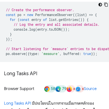
// Create the performance observer.
const
po
=
new
PerformanceObserver
((
list
)
=
>
{
for
(
const
entry
of
list
.
getEntries
())
{
// Log the entry and all associated details.
console
.
log
(
entry
.
toJSON
());
}
});
// Start listening for `measure` entries to be dispa
po
.
observe
({
type
:
'measure'
,
buffered
:
true
});
Long Tasks API
58
79
x
x
Browser Support
Source
Long Tasks API
มีประโยชน์ในการทราบเมื่อเทรดหลักของ