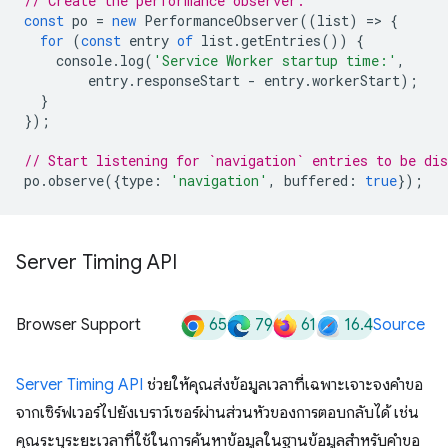
// Create the performance observer.
const
po
=
new
PerformanceObserver
((
list
)
=
>
{
for
(
const
entry
of
list
.
getEntries
())
{
console
.
log
(
'Service Worker startup time:'
,
entry
.
responseStart
-
entry
.
workerStart
);
}
});
// Start listening for `navigation` entries to be dis
po
.
observe
({
type
:
'navigation'
,
buffered
:
true
});
Server Timing API
65
79
61
16.4
Browser Support
Source
Server Timing API
ช่วยให้คุณส่งข้อมูลเวลาที่เฉพาะเจาะจงคำขอ
จากเซิร์ฟเวอร์ไปยังเบราว์เซอร์ผ่านส่วนหัวของการตอบกลับได้ เช่น
คุณระบุระยะเวลาที่ใช้ในการค้นหาข้อมูลในฐานข้อมูลสำหรับคำขอ