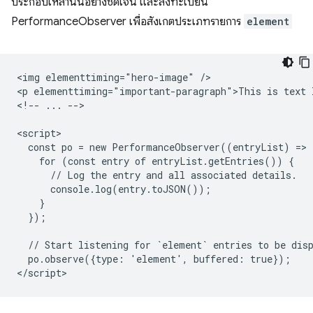
ประกอบเหล่านั้นอย่างชัดเจน และลงทะเบียน
PerformanceObserver เพื่อสังเกตประเภทรายการ
element
<img elementtiming="hero-image" />

<p elementtiming="important-paragraph">This is text I
<!-- ... -->

<script>

  const po = new PerformanceObserver((entryList) => {
    for (const entry of entryList.getEntries()) {

      // Log the entry and all associated details.

      console.log(entry.toJSON());

    }

  });

  // Start listening for `element` entries to be disp
  po.observe({type: 'element', buffered: true});
