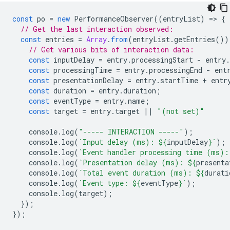
const
po
=
new
PerformanceObserver
((
entryList
)
=
>
{
// Get the last interaction observed:
const
entries
=
Array
.
from
(
entryList
.
getEntries
())
// Get various bits of interaction data:
const
inputDelay
=
entry
.
processingStart
-
entry
.
const
processingTime
=
entry
.
processingEnd
-
ent
const
presentationDelay
=
entry
.
startTime
+
entr
const
duration
=
entry
.
duration
;
const
eventType
=
entry
.
name
;
const
target
=
entry
.
target
||
"(not set)"
console
.
log
(
"----- INTERACTION -----"
);
console
.
log
(
`Input delay (ms): 
${
inputDelay
}
`
);
console
.
log
(
`Event handler processing time (ms):
console
.
log
(
`Presentation delay (ms): 
${
presenta
console
.
log
(
`Total event duration (ms): 
${
durati
console
.
log
(
`Event type: 
${
eventType
}
`
);
console
.
log
(
target
);
});
});