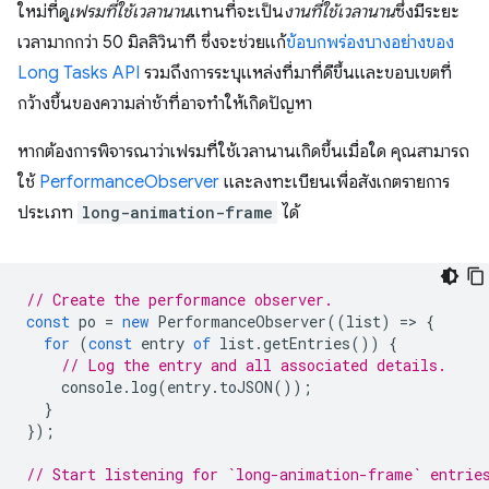
ใหม่ที่ดู
เฟรมที่ใช้เวลานาน
แทนที่จะเป็น
งานที่ใช้เวลานาน
ซึ่งมีระยะ
เวลามากกว่า 50 มิลลิวินาที ซึ่งจะช่วยแก้
ข้อบกพร่องบางอย่างของ
Long Tasks API
รวมถึงการระบุแหล่งที่มาที่ดีขึ้นและขอบเขตที่
กว้างขึ้นของความล่าช้าที่อาจทำให้เกิดปัญหา
หากต้องการพิจารณาว่าเฟรมที่ใช้เวลานานเกิดขึ้นเมื่อใด คุณสามารถ
ใช้
PerformanceObserver
และลงทะเบียนเพื่อสังเกตรายการ
ประเภท
long-animation-frame
ได้
// Create the performance observer.
const
po
=
new
PerformanceObserver
((
list
)
=
>
{
for
(
const
entry
of
list
.
getEntries
())
{
// Log the entry and all associated details.
console
.
log
(
entry
.
toJSON
());
}
});
// Start listening for `long-animation-frame` entrie