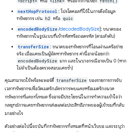
<script>
หรือ
<link>
หรือจากการเรียก
fetch()
nextHopProtocol
: โปรโตคอลที่ใช้ในการดึงข้อมูล
ทรัพยากร เช่น
h2
หรือ
quic
encodedBodySize
/
decodedBodySize
]: ขนาดของ
ทรัพยากรในรูปแบบที่เข้ารหัสหรือถอดรหัส (ตามลำดับ)
transferSize
: ขนาดของทรัพยากรที่โอนผ่านเครือข่าย
จริง เมื่อแคชเป็นผู้จัดหาทรัพยากร ค่านี้อาจน้อยกว่า
encodedBodySize
มาก และในบางกรณีอาจเป็น 0 (หาก
ไม่จำเป็นต้องตรวจสอบแคชซ้ำ)
คุณสามารถใช้พร็อพเพอร์ตี้
transferSize
ของรายการการจับ
เวลาทรัพยากรเพื่อวัดเมตริก
อัตราการพบแคช
หรือเมตริก
ขนาด
ทรัพยากรที่แคชทั้งหมด
ซึ่งอาจมีประโยชน์ในการทำความเข้าใจว่า
กลยุทธ์การแคชทรัพยากรส่งผลต่อประสิทธิภาพของผู้เข้าชมที่กลับ
มาอย่างไร
ตัวอย่างต่อไปนี้จะบันทึกทรัพยากรทั้งหมดที่หน้าเว็บขอ และระบุว่า