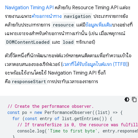
Navigation Timing API
คล้ายกับ Resource Timing API แต่จะ
รายงานเฉพาะ
คำขอการนำทาง
navigation
ประเภทรายการยัง
คล้ายกับประเภทรายการ
resource
แต่มี
ข้อมูลเพิ่มเติม
บางอย่างที่
เฉพาะเจาะจงสำหรับคำขอการนำทางเท่านั้น (เช่น เมื่อเหตุการณ์
DOMContentLoaded
และ
load
ทริกเกอร์)
ตัวชี้วัดหนึ่งที่นักพัฒนาซอฟต์แวร์หลายคนติดตามเพื่อทำความเข้าใจ
เวลาตอบสนองของเซิร์ฟเวอร์ (
เวลาที่ได้รับข้อมูลไบต์แรก (TTFB)
)
จะพร้อมใช้งานโดยใช้ Navigation Timing API ซึ่งก็
คือ
responseStart
การประทับเวลาของรายการ
// Create the performance observer.
const
po
=
new
PerformanceObserver
((
list
)
=
>
{
for
(
const
entry
of
list
.
getEntries
())
{
// If transferSize is 0, the resource was fulfill
console
.
log
(
'Time to first byte'
,
entry
.
response
}