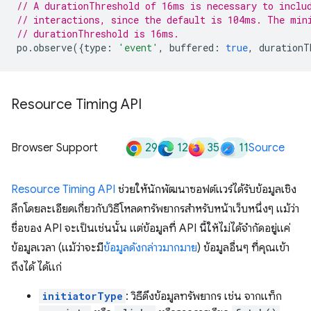
// A durationThreshold of 16ms is necessary to inclu
// interactions, since the default is 104ms. The min
// durationThreshold is 16ms.
po
.
observe
({
type
:
'event'
,
buffered
:
true
,
durationT
Resource Timing API
29
12
35
11
Browser Support
Source
Resource Timing API
ช่วยให้นักพัฒนาซอฟต์แวร์ได้รับข้อมูลเชิง
ลึกโดยละเอียดเกี่ยวกับวิธีโหลดทรัพยากรสำหรับหน้าเว็บหนึ่งๆ แม้ว่า
ชื่อของ API จะเป็นเช่นนั้น แต่ข้อมูลที่ API นี้ให้ไม่ได้จำกัดอยู่แค่
ข้อมูลเวลา (แม้ว่าจะมี
ข้อมูลดังกล่าวมากมาย
) ข้อมูลอื่นๆ ที่คุณเข้า
ถึงได้ ได้แก่
initiatorType
: วิธีดึงข้อมูลทรัพยากร เช่น จากแท็ก