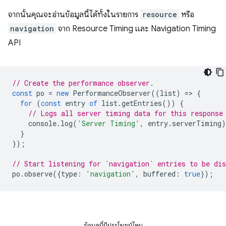
จากนั้นคุณจะอ่านข้อมูลนี้ได้ทั้งในรายการ
resource
หรือ
navigation
จาก Resource Timing และ Navigation Timing
API
// Create the performance observer.
const
po
=
new
PerformanceObserver
((
list
)
=
>
{
for
(
const
entry
of
list
.
getEntries
())
{
// Logs all server timing data for this response
console
.
log
(
'Server Timing'
,
entry
.
serverTiming
)
}
});
// Start listening for `navigation` entries to be dis
po
.
observe
({
type
:
'navigation'
,
buffered
:
true
});
ข้อมูลนี้มีประโยชน์ไหม