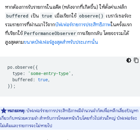
หากต้องการรับรายการในอดีต (หลังจากที่เกิดขึ้น) ให้ตั้งค่าแฟล็ก
buffered
เป็น
true
เมื่อเรียกใช้
observe()
เบราว์เซอร์จะ
รวมรายการที่ผ่านมาไว้จาก
บัฟเฟอร์รายการประสิทธิภาพ
ในครั้งแรก
ที่เรียกใช้
PerformanceObserver
การเรียกกลับ โดยจะรวมได้
สูงสุดตาม
ขนาดบัฟเฟอร์สูงสุดสำหรับประเภทนั้น
po
.
observe
({
type
:
'some-entry-type'
,
buffered
:
true
,
});
หมายเหตุ:
บัฟเฟอร์รายการประสิทธิภาพมีจำนวนจำกัดเพื่อหลีกเลี่ยงปัญหา
เกี่ยวกับหน่วยความจำ สำหรับการโหลดหน้าเว็บโดยทั่วไปส่วนใหญ่ บัฟเฟอร์จะ
ไม่เต็มและรายการจะไม่หายไป