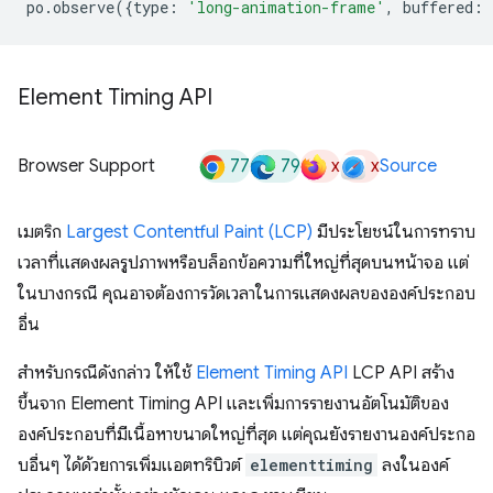
po
.
observe
({
type
:
'long-animation-frame'
,
buffered
:
Element Timing API
77
79
x
x
Browser Support
Source
เมตริก
Largest Contentful Paint (LCP)
มีประโยชน์ในการทราบ
เวลาที่แสดงผลรูปภาพหรือบล็อกข้อความที่ใหญ่ที่สุดบนหน้าจอ แต่
ในบางกรณี คุณอาจต้องการวัดเวลาในการแสดงผลขององค์ประกอบ
อื่น
สําหรับกรณีดังกล่าว ให้ใช้
Element Timing API
LCP API สร้าง
ขึ้นจาก Element Timing API และเพิ่มการรายงานอัตโนมัติของ
องค์ประกอบที่มีเนื้อหาขนาดใหญ่ที่สุด แต่คุณยังรายงานองค์ประกอ
บอื่นๆ ได้ด้วยการเพิ่มแอตทริบิวต์
elementtiming
ลงในองค์