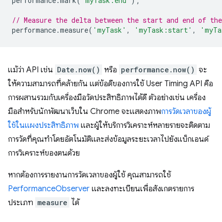
performance
.
mark
(
'myTask:end'
);
// Measure the delta between the start and end of the
performance
.
measure
(
'myTask'
,
'myTask:start'
,
'myTa
แม้ว่า API เช่น
Date.now()
หรือ
performance.now()
จะ
ให้ความสามารถที่คล้ายกัน แต่ข้อดีของการใช้ User Timing API คือ
การผสานรวมกับเครื่องมือวัดประสิทธิภาพได้ดี ตัวอย่างเช่น เครื่อง
มือสำหรับนักพัฒนาเว็บใน Chrome จะแสดงภาพ
การวัดเวลาของผู้
ใช้ในแผงประสิทธิภาพ
และผู้ให้บริการวิเคราะห์หลายรายจะติดตาม
การวัดที่คุณทำโดยอัตโนมัติและส่งข้อมูลระยะเวลาไปยังแบ็กเอนด์
การวิเคราะห์ของตนด้วย
หากต้องการรายงานการวัดเวลาของผู้ใช้ คุณสามารถใช้
PerformanceObserver
และลงทะเบียนเพื่อสังเกตรายการ
ประเภท
measure
ได้