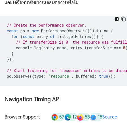
แคชได้จัดหาทรัพยากรแต่ละรายการหรือไม่
// Create the performance observer.
const
po
=
new
PerformanceObserver
((
list
)
=
>
{
for
(
const
entry
of
list
.
getEntries
())
{
// If transferSize is 0, the resource was fulfill
console
.
log
(
entry
.
name
,
entry
.
transferSize
===
0
}
});
// Start listening for `resource` entries to be dispa
po
.
observe
({
type
:
'resource'
,
buffered
:
true
});
Navigation Timing API
57
12
58
15
Browser Support
Source