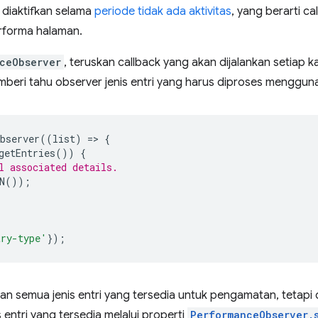
 diaktifkan selama
periode tidak ada aktivitas
, yang berarti c
rforma halaman.
ceObserver
, teruskan callback yang akan dijalankan setiap ka
mberi tahu observer jenis entri yang harus diproses mengg
bserver
((
list
)
=
>
{
getEntries
())
{
l associated details.
N
());
try-type'
});
n semua jenis entri yang tersedia untuk pengamatan, tetapi d
entri yang tersedia melalui properti
PerformanceObserver.