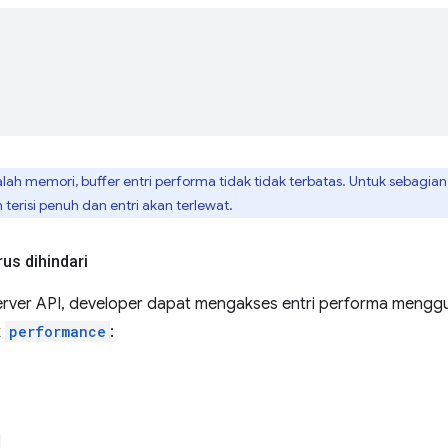
ah memori, buffer entri performa tidak tidak terbatas. Untuk sebagi
erisi penuh dan entri akan terlewat.
us dihindari
ver API, developer dapat mengakses entri performa menggu
k
performance
: