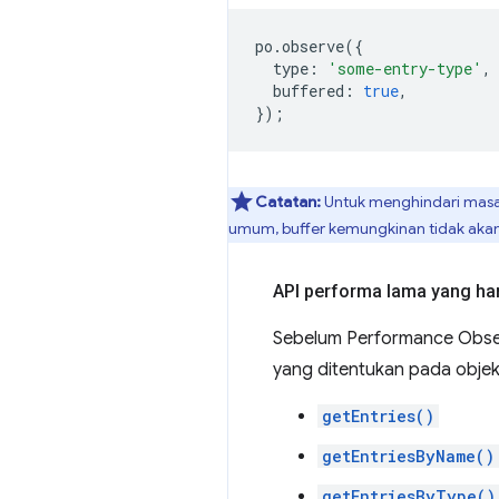
po
.
observe
({
type
:
'some-entry-type'
,
buffered
:
true
,
});
Catatan:
Untuk menghindari masal
umum, buffer kemungkinan tidak akan t
API performa lama yang har
Sebelum Performance Obser
yang ditentukan pada obje
getEntries()
getEntriesByName()
getEntriesByType()