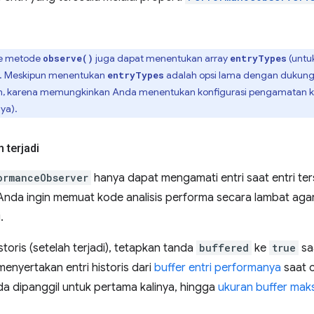
ke metode
juga dapat menentukan array
(untuk
observe()
entryTypes
. Meskipun menentukan
adalah opsi lama dengan dukunga
entryTypes
kan, karena memungkinkan Anda menentukan konfigurasi pengamatan khu
ya).
 terjadi
ormanceObserver
hanya dapat mengamati entri saat entri ters
nda ingin memuat kode analisis performa secara lambat agar
.
toris (setelah terjadi), tetapkan tanda
buffered
ke
true
sa
menyertakan entri historis dari
buffer entri performanya
saat c
a dipanggil untuk pertama kalinya, hingga
ukuran buffer maks