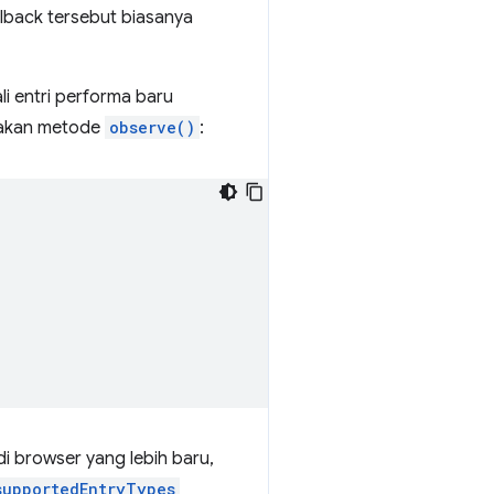
allback tersebut biasanya
li entri performa baru
unakan metode
observe()
:
i browser yang lebih baru,
supportedEntryTypes