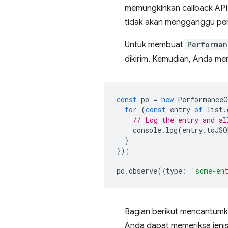
memungkinkan callback API
tidak akan mengganggu pe
Untuk membuat
Performan
dikirim. Kemudian, Anda me
const
po
=
new
PerformanceO
for
(
const
entry
of
list
.
// Log the entry and al
console
.
log
(
entry
.
toJSO
}
});
po
.
observe
({
type
:
'some-en
Bagian berikut mencantumka
Anda dapat memeriksa jenis 