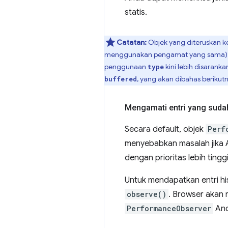
statis.
Catatan:
Objek yang diteruskan 
menggunakan pengamat yang sama)
penggunaan
kini lebih disaran
type
, yang akan dibahas berikutn
buffered
Mengamati entri yang sudah
Secara default, objek
Perf
menyebabkan masalah jika A
dengan prioritas lebih tinggi
Untuk mendapatkan entri his
observe()
. Browser akan 
PerformanceObserver
And