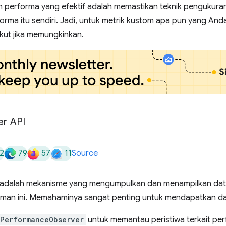
 performa yang efektif adalah memastikan teknik pengukura
a itu sendiri. Jadi, untuk metrik kustom apa pun yang Anda 
ikut jika memungkinkan.
r API
2
79
57
11
Source
 adalah mekanisme yang mengumpulkan dan menampilkan data
laman ini. Memahaminya sangat penting untuk mendapatkan da
PerformanceObserver
untuk memantau peristiwa terkait perf