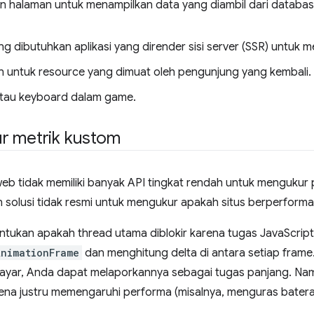
n halaman untuk menampilkan data yang diambil dari databa
g dibutuhkan aplikasi yang dirender sisi server (SSR) untuk 
n untuk resource yang dimuat oleh pengunjung yang kembali.
k atau keyboard dalam game.
r metrik kustom
web tidak memiliki banyak API tingkat rendah untuk mengukur
olusi tidak resmi untuk mengukur apakah situs berperforma 
tukan apakah thread utama diblokir karena tugas JavaScript
AnimationFrame
dan menghitung delta di antara setiap frame. 
layar, Anda dapat melaporkannya sebagai tugas panjang. Na
ena justru memengaruhi performa (misalnya, menguras baterai