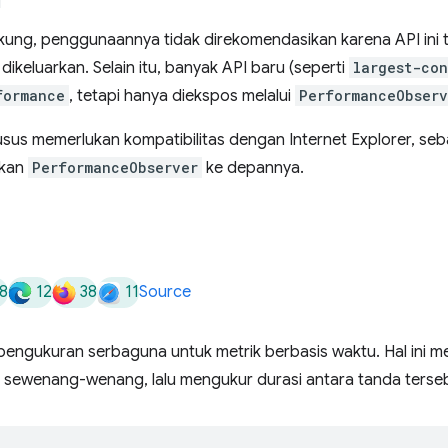
ukung, penggunaannya tidak direkomendasikan karena API in
ikeluarkan. Selain itu, banyak API baru (seperti
largest-con
formance
, tetapi hanya diekspos melalui
PerformanceObserv
usus memerlukan kompatibilitas dengan Internet Explorer, seba
akan
PerformanceObserver
ke depannya.
8
12
38
11
Source
pengukuran serbaguna untuk metrik berbasis waktu. Hal ini
a sewenang-wenang, lalu mengukur durasi antara tanda terseb