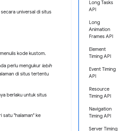
Long Tasks
API
ecara universal di situs
Long
Animation
Frames API
Element
u menulis kode kustom.
Timing API
Anda perlu mengukur
lebih
Event Timing
aman di situs tertentu
API
Resource
a berlaku untuk situs
Timing API
Navigation
i satu "halaman" ke
Timing API
Server Timing