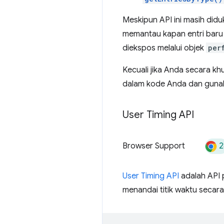
Meskipun API ini masih did
memantau kapan entri baru d
diekspos melalui objek
per
Kecuali jika Anda secara kh
dalam kode Anda dan gun
User Timing API
2
Browser Support
User Timing API
adalah API 
menandai titik waktu secar