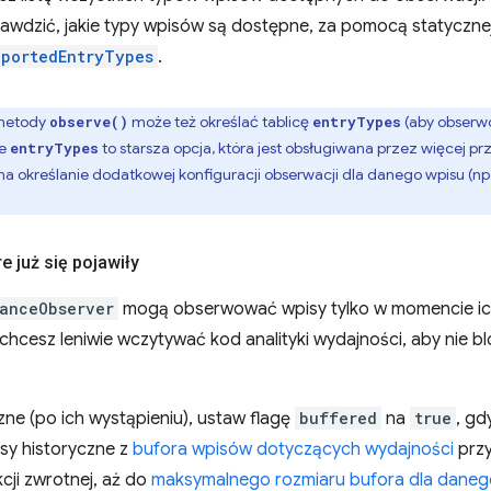
wdzić, jakie typy wpisów są dostępne, za pomocą statyczne
pportedEntryTypes
.
 metody
może też określać tablicę
(aby obserwo
observe()
entryTypes
ie
to starsza opcja, która jest obsługiwana przez więcej p
entryTypes
na określanie dodatkowej konfiguracji obserwacji dla danego wpisu (np.
e już się pojawiły
anceObserver
mogą obserwować wpisy tylko w momencie ich
chcesz leniwie wczytywać kod analityki wydajności, aby nie 
ne (po ich wystąpieniu), ustaw flagę
buffered
na
true
, gd
sy historyczne z
bufora wpisów dotyczących wydajności
przy
kcji zwrotnej, aż do
maksymalnego rozmiaru bufora dla daneg