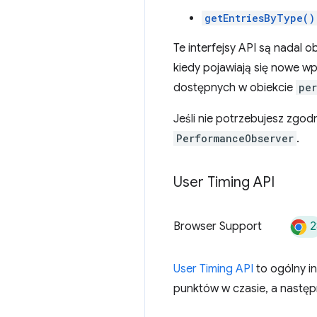
getEntriesByType()
Te interfejsy API są nadal 
kiedy pojawiają się nowe w
dostępnych w obiekcie
pe
Jeśli nie potrzebujesz zgod
PerformanceObserver
.
User Timing API
2
Browser Support
User Timing API
to ogólny i
punktów w czasie, a następn