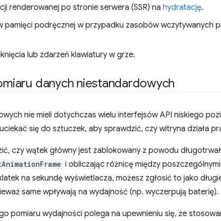
cji renderowanej po stronie serwera (SSR) na
hydratację
.
 w pamięci podręcznej w przypadku zasobów wczytywanych 
knięcia lub zdarzeń klawiatury w grze.
 pomiaru danych niestandardowych
owych nie mieli dotychczas wielu interfejsów API niskiego po
 uciekać się do sztuczek, aby sprawdzić, czy witryna działa p
ić, czy wątek główny jest zablokowany z powodu długotrwał
tAnimationFrame
i obliczając różnicę między poszczególnymi k
 klatek na sekundę wyświetlacza, możesz zgłosić to jako długi
nieważ same wpływają na wydajność (np. wyczerpują baterię).
o pomiaru wydajności polega na upewnieniu się, że stosowa