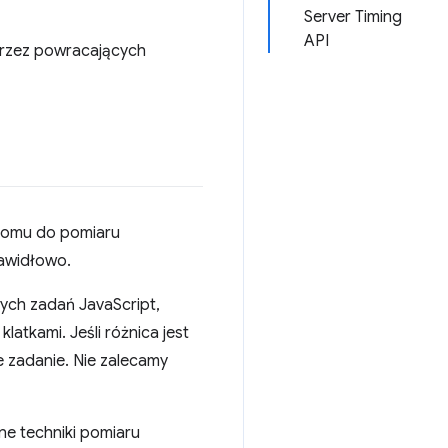
Server Timing
API
przez powracających
ziomu do pomiaru
rawidłowo.
ych zadań JavaScript,
latkami. Jeśli różnica jest
e zadanie. Nie zalecamy
ne techniki pomiaru