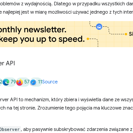
roblemów z wydajnością. Dlatego w przypadku wszystkich d
e najlepiej jest w miarę możliwości używać jednego z tych inte
r API
2
79
57
11
Source
ver API to mechanizm, który zbiera i wyświetla dane ze wszys
 na tej stronie. Zrozumienie tego pojęcia ma kluczowe znac
Observer
, aby pasywnie subskrybować zdarzenia związane z 