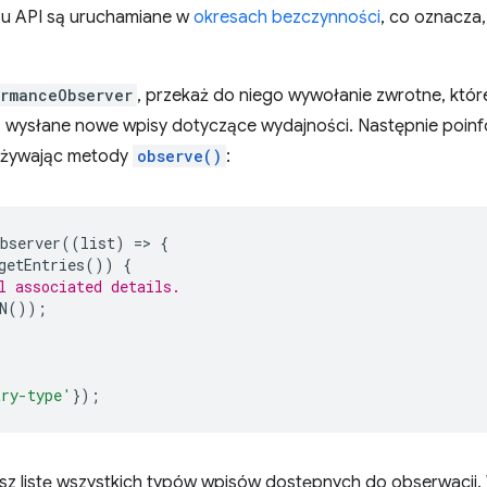
su API są uruchamiane w
okresach bezczynności
, co oznacza,
rmanceObserver
, przekaż do niego wywołanie zwrotne, któ
 wysłane nowe wpisy dotyczące wydajności. Następnie poinfo
używając metody
observe()
:
bserver
((
list
)
=
>
{
getEntries
())
{
l associated details.
N
());
try-type'
});
esz listę wszystkich typów wpisów dostępnych do obserwacji