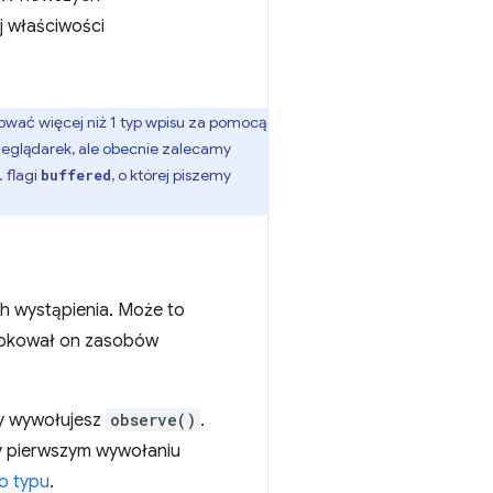
j właściwości
wać więcej niż 1 typ wpisu za pomocą
rzeglądarek, ale obecnie zalecamy
 flagi
, o której piszemy
buffered
 wystąpienia. Może to
blokował on zasobów
y wywołujesz
observe()
.
 pierwszym wywołaniu
o typu
.