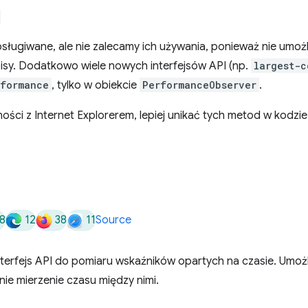
obsługiwane, ale nie zalecamy ich używania, ponieważ nie umoż
pisy. Dodatkowo wiele nowych interfejsów API (np.
largest-c
rformance
, tylko w obiekcie
PerformanceObserver
.
ności z Internet Explorerem, lepiej unikać tych metod w kodzie
8
12
38
11
Source
nterfejs API do pomiaru wskaźników opartych na czasie. Umoż
ie mierzenie czasu między nimi.