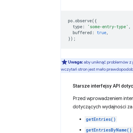
po
.
observe
({
type
:
'some-entry-type'
,
buffered
:
true
,
});
Uwaga:
aby uniknąć problemów z 
wczytań stron jest mało prawdopodobne
Starsze interfejsy API dot
Przed wprowadzeniem inter
dotyczących wydajności za
getEntries()
getEntriesByName()