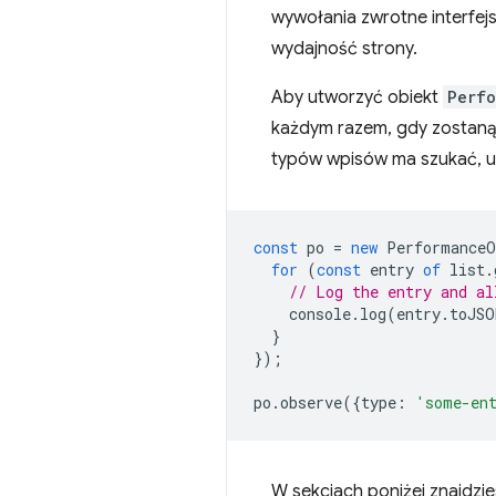
wywołania zwrotne interfej
wydajność strony.
Aby utworzyć obiekt
Perfo
każdym razem, gdy zostaną
typów wpisów ma szukać, 
const
po
=
new
PerformanceO
for
(
const
entry
of
list
.
// Log the entry and al
console
.
log
(
entry
.
toJSO
}
});
po
.
observe
({
type
:
'some-en
W sekcjach poniżej znajdzi