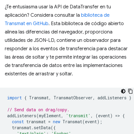
¿Te entusiasma usar la API de DataTransfer en tu
aplicación? Considera consultar la
biblioteca de
Transmat en GitHub
. Esta biblioteca de código abierto
alinea las diferencias del navegador, proporciona
utilidades de JSON-LD, contiene un observador para
responder a los eventos de transferencia para destacar
las áreas de soltar y te permite integrar las operaciones
de transferencia de datos entre las implementaciones
existentes de arrastrar y soltar.
import
{
Transmat
,
TransmatObserver
,
addListeners
}
// Send data on drag/copy.
addListeners
(
myElement
,
'transmit'
,
(
event
)
=
>
{
const
transmat
=
new
Transmat
(
event
);
transmat
.
setData
({
'text/plain'
:
'Foobar'
,