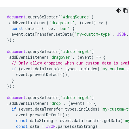
document
.
querySelector
(
'#dragSource'
)
.
addEventListener
(
'dragstart'
,
(
event
)
=
>
{
const
data
=
{
foo
:
'bar'
};
event
.
dataTransfer
.
setData
(
'my-custom-type'
,
JSON
.
});
document
.
querySelector
(
'#dropTarget'
)
.
addEventListener
(
'dragover'
,
(
event
)
=
>
{
// Only allow dropping when our custom data is ava
if
(
event
.
dataTransfer
.
types
.
includes
(
'my-custom-t
event
.
preventDefault
();
}
});
document
.
querySelector
(
'#dropTarget'
)
.
addEventListener
(
'drop'
,
(
event
)
=
>
{
if
(
event
.
dataTransfer
.
types
.
includes
(
'my-custom-t
event
.
preventDefault
();
const
dataString
=
event
.
dataTransfer
.
getData
(
'm
const
data
=
JSON
.
parse
(
dataString
);