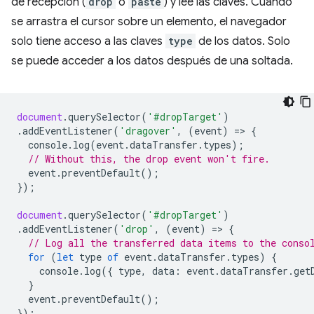
de recepción (
drop
o
paste
) y lee las claves. Cuando
se arrastra el cursor sobre un elemento, el navegador
solo tiene acceso a las claves
type
de los datos. Solo
se puede acceder a los datos después de una soltada.
document
.
querySelector
(
'#dropTarget'
)
.
addEventListener
(
'dragover'
,
(
event
)
=
>
{
console
.
log
(
event
.
dataTransfer
.
types
);
// Without this, the drop event won't fire.
event
.
preventDefault
();
});
document
.
querySelector
(
'#dropTarget'
)
.
addEventListener
(
'drop'
,
(
event
)
=
>
{
// Log all the transferred data items to the conso
for
(
let
type
of
event
.
dataTransfer
.
types
)
{
console
.
log
({
type
,
data
:
event
.
dataTransfer
.
get
}
event
.
preventDefault
();
});