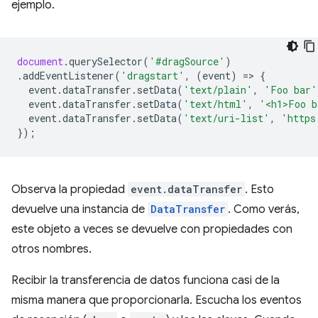
ejemplo.
document
.
querySelector
(
'#dragSource'
)
.
addEventListener
(
'dragstart'
,
(
event
)
=
>
{
event
.
dataTransfer
.
setData
(
'text/plain'
,
'Foo bar'
event
.
dataTransfer
.
setData
(
'text/html'
,
'<h1>Foo b
event
.
dataTransfer
.
setData
(
'text/uri-list'
,
'https
});
Observa la propiedad
event.dataTransfer
. Esto
devuelve una instancia de
DataTransfer
. Como verás,
este objeto a veces se devuelve con propiedades con
otros nombres.
Recibir la transferencia de datos funciona casi de la
misma manera que proporcionarla. Escucha los eventos