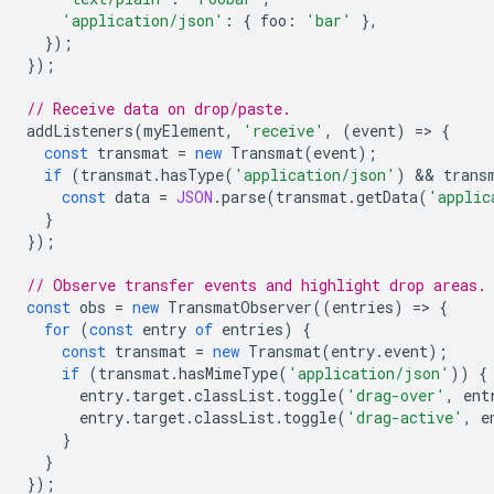
'application/json'
:
{
foo
:
'bar'
},
});
});
// Receive data on drop/paste.
addListeners
(
myElement
,
'receive'
,
(
event
)
=
>
{
const
transmat
=
new
Transmat
(
event
);
if
(
transmat
.
hasType
(
'application/json'
)
 && 
trans
const
data
=
JSON
.
parse
(
transmat
.
getData
(
'applic
}
});
// Observe transfer events and highlight drop areas.
const
obs
=
new
TransmatObserver
((
entries
)
=
>
{
for
(
const
entry
of
entries
)
{
const
transmat
=
new
Transmat
(
entry
.
event
);
if
(
transmat
.
hasMimeType
(
'application/json'
))
{
entry
.
target
.
classList
.
toggle
(
'drag-over'
,
ent
entry
.
target
.
classList
.
toggle
(
'drag-active'
,
e
}
}
});