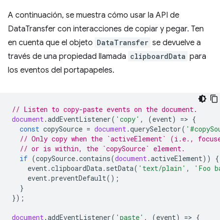
A continuación, se muestra cómo usar la API de
DataTransfer con interacciones de copiar y pegar. Ten
en cuenta que el objeto
DataTransfer
se devuelve a
través de una propiedad llamada
clipboardData
para
los eventos del portapapeles.
// Listen to copy-paste events on the document.
document
.
addEventListener
(
'copy'
,
(
event
)
=
>
{
const
copySource
=
document
.
querySelector
(
'#copySo
// Only copy when the `activeElement` (i.e., focus
// or is within, the `copySource` element.
if
(
copySource
.
contains
(
document
.
activeElement
))
{
event
.
clipboardData
.
setData
(
'text/plain'
,
'Foo b
event
.
preventDefault
();
}
});
document
.
addEventListener
(
'paste'
,
(
event
)
=
>
{