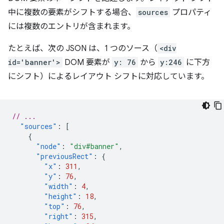
中に複数の要素がシフトする場合、
sources
プロパティ
には複数のエントリが含まれます。
たとえば、次の JSON は、1 つのソース（
<div
id='banner'>
DOM 要素が
y: 76
から
y:246
に下方
にシフト）によるレイアウト シフトに対応しています。
// ...
"sources"
:
[
{
"node"
:
"div#banner"
,
"previousRect"
:
{
"x"
:
311
,
"y"
:
76
,
"width"
:
4
,
"height"
:
18
,
"top"
:
76
,
"right"
:
315
,