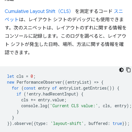
Cumulative Layout Shift（CLS）
を測定するコード
スニ
ペット
は、レイアウト シフトのデバッグにも使用できま
す。次のスニペットは、レイアウトのずれに関する情報を
コンソールに記録します。このログを調べると、レイアウ
ト シフトが発生した日時、場所、方法に関する情報を確
認できます。
let
cls
=
0
;
new
PerformanceObserver
((
entryList
)
=
>
{
for
(
const
entry
of
entryList
.
getEntries
())
{
if
(
!
entry
.
hadRecentInput
)
{
cls
+=
entry
.
value
;
console
.
log
(
'Current CLS value:'
,
cls
,
entry
);
}
}
}).
observe
({
type
:
'layout-shift'
,
buffered
:
true
});