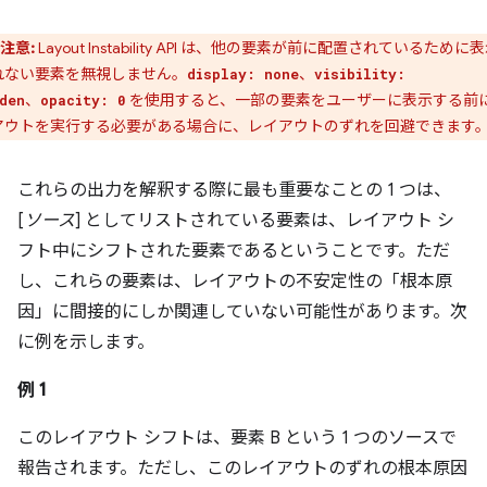
注意:
Layout Instability API は、他の要素が前に配置されているために
れない要素を無視しません。
、
display: none
visibility:
、
を使用すると、一部の要素をユーザーに表示する前
den
opacity: 0
アウトを実行する必要がある場合に、レイアウトのずれを回避できます
これらの出力を解釈する際に最も重要なことの 1 つは、
[
ソース
] としてリストされている要素は、レイアウト シ
フト中にシフトされた要素であるということです。ただ
し、これらの要素は、レイアウトの不安定性の「根本原
因」に間接的にしか関連していない可能性があります。次
に例を示します。
例 1
このレイアウト シフトは、要素 B という 1 つのソースで
報告されます。ただし、このレイアウトのずれの根本原因