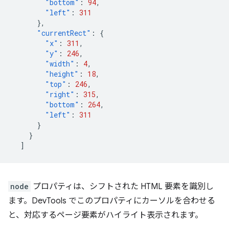
"bottom"
:
94
,
"left"
:
311
},
"currentRect"
:
{
"x"
:
311
,
"y"
:
246
,
"width"
:
4
,
"height"
:
18
,
"top"
:
246
,
"right"
:
315
,
"bottom"
:
264
,
"left"
:
311
}
}
]
node
プロパティは、シフトされた HTML 要素を識別し
ます。DevTools でこのプロパティにカーソルを合わせる
と、対応するページ要素がハイライト表示されます。