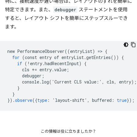
特に、接続速度が遅い場合は、レイアウトのずれを簡単に
特定できます。また、
debugger
ステートメントを使用
すると、レイアウト シフトを簡単にステップスルーでき
ます。
new
PerformanceObserver
((
entryList
)
=
>
{
for
(
const
entry
of
entryList
.
getEntries
())
{
if
(!
entry
.
hadRecentInput
)
{
cls
+=
entry
.
value
;
debugger
;
console
.
log
(
'
Current
CLS
value
:
'
,
cls
,
entry
);
}
}
}).
observe
({
type
:
'
layout
-
shift
'
,
buffered
:
true
});
この情報は役に立ちましたか？