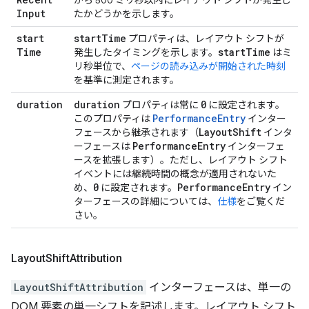
から 500 ミリ秒以内にレイアウト シフトが発生し
Input
たかどうかを示します。
start
start
Time
プロパティは、レイアウト シフトが
Time
start
Time
発生したタイミングを示します。
はミ
リ秒単位で、
ページの読み込みが開始された時刻
を基準に測定されます。
duration
duration
0
プロパティは常に
に設定されます。
PerformanceEntry
このプロパティは
インター
Layout
Shift
フェースから継承されます（
インタ
Performance
Entry
ーフェースは
インターフェ
ースを拡張します）。ただし、レイアウト シフト
イベントには継続時間の概念が適用されないた
0
Performance
Entry
め、
に設定されます。
イン
ターフェースの詳細については、
仕様
をご覧くだ
さい。
Layout
Shift
Attribution
LayoutShiftAttribution
インターフェースは、単一の
DOM 要素の単一シフトを記述します。レイアウト シフト