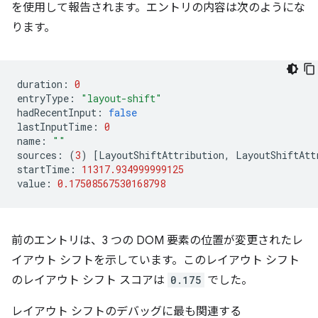
を使用して報告されます。エントリの内容は次のようにな
ります。
duration
:
0
entryType
:
"layout-shift"
hadRecentInput
:
false
lastInputTime
:
0
name
:
""
sources
:
(
3
)
[
LayoutShiftAttribution
,
LayoutShiftAtt
startTime
:
11317.934999999125
value
:
0.17508567530168798
前のエントリは、3 つの DOM 要素の位置が変更されたレ
イアウト シフトを示しています。このレイアウト シフト
のレイアウト シフト スコアは
0.175
でした。
レイアウト シフトのデバッグに最も関連する