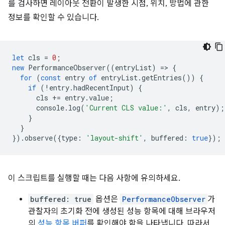
를 검사하면 레이아웃 전환이 발생한 시점, 위치, 방법에 관한
정보를 확인할 수 있습니다.
let
cls
=
0
;
new
PerformanceObserver
((
entryList
)
=
>
{
for
(
const
entry
of
entryList
.
getEntries
())
{
if
(
!
entry
.
hadRecentInput
)
{
cls
+=
entry
.
value
;
console
.
log
(
'Current CLS value:'
,
cls
,
entry
);
}
}
}).
observe
({
type
:
'layout-shift'
,
buffered
:
true
});
이 스크립트를 실행할 때는 다음 사항에 유의하세요.
buffered: true
옵션은
PerformanceObserver
가
관찰자의 초기화 전에 생성된 성능 항목에 대해 브라우저
의
성능 항목 버퍼
를 확인해야 함을 나타냅니다. 따라서