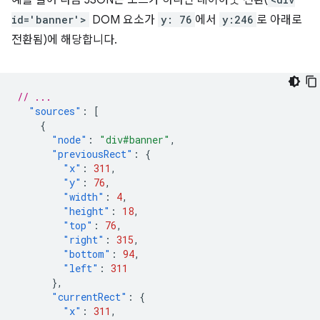
예를 들어 다음 JSON은 소스가 하나인 레이아웃 전환(
id='banner'>
DOM 요소가
y: 76
에서
y:246
로 아래로
전환됨)에 해당합니다.
// ...
"sources"
:
[
{
"node"
:
"div#banner"
,
"previousRect"
:
{
"x"
:
311
,
"y"
:
76
,
"width"
:
4
,
"height"
:
18
,
"top"
:
76
,
"right"
:
315
,
"bottom"
:
94
,
"left"
:
311
},
"currentRect"
:
{
"x"
:
311
,