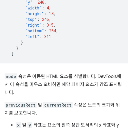
"y"
:
246
,
"width"
:
4
,
"height"
:
18
,
"top"
:
246
,
"right"
:
315
,
"bottom"
:
264
,
"left"
:
311
}
}
]
node
속성은 이동된 HTML 요소를 식별합니다. DevTools에
서 이 속성을 마우스 오버하면 해당 페이지 요소가 강조 표시됩
니다.
previousRect
및
currentRect
속성은 노드의 크기와 위
치를 보고합니다.
x
및
y
좌표는 요소의 왼쪽 상단 모서리의 x 좌표와 y