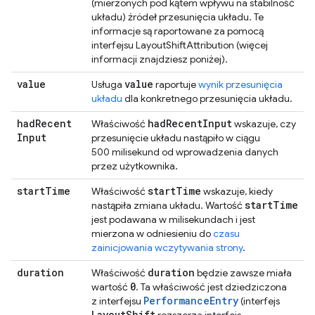
(mierzonych pod kątem wpływu na stabilność
układu) źródeł przesunięcia układu. Te
informacje są raportowane za pomocą
interfejsu LayoutShiftAttribution (więcej
informacji znajdziesz poniżej).
value
value
Usługa
raportuje
wynik przesunięcia
układu
dla konkretnego przesunięcia układu.
had
Recent
had
Recent
Input
Właściwość
wskazuje, czy
Input
przesunięcie układu nastąpiło w ciągu
500 milisekund od wprowadzenia danych
przez użytkownika.
start
Time
start
Time
Właściwość
wskazuje, kiedy
start
Time
nastąpiła zmiana układu. Wartość
jest podawana w milisekundach i jest
mierzona w odniesieniu do
czasu
zainicjowania wczytywania strony
.
duration
duration
Właściwość
będzie zawsze miała
0
wartość
. Ta właściwość jest dziedziczona
PerformanceEntry
z interfejsu
(interfejs
Layout
Shift