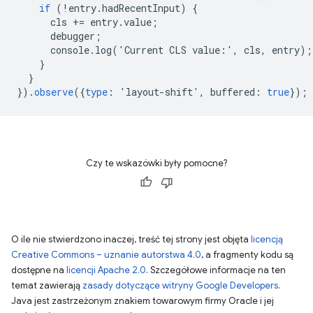
if
(!
entry
.
hadRecentInput
)
{
cls
+=
entry
.
value
;
debugger
;
console
.
log
(
'
Current
CLS
value
:
'
,
cls
,
entry
);
}
}
}).
observe
({
type
:
'
layout
-
shift
'
,
buffered
:
true
});
Czy te wskazówki były pomocne?
O ile nie stwierdzono inaczej, treść tej strony jest objęta
licencją
Creative Commons – uznanie autorstwa 4.0
, a fragmenty kodu są
dostępne na
licencji Apache 2.0
. Szczegółowe informacje na ten
temat zawierają
zasady dotyczące witryny Google Developers
.
Java jest zastrzeżonym znakiem towarowym firmy Oracle i jej