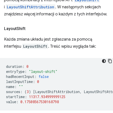
pomocą kombinacji 2 interfejsów API:
i
LayoutShiftAttribution
. W następnych sekcjach
znajdziesz więcej informacji o każdym z tych interfejsów.
Layout
Shift
Każda zmiana układu jest zgłaszana za pomocą
interfejsu
LayoutShift
. Treść wpisu wygląda tak:
duration
:
0
entryType
:
"layout-shift"
hadRecentInput
:
false
lastInputTime
:
0
name
:
""
sources
:
(
3
)
[
LayoutShiftAttribution
,
LayoutShiftAtt
startTime
:
11317.934999999125
value
:
0.17508567530168798