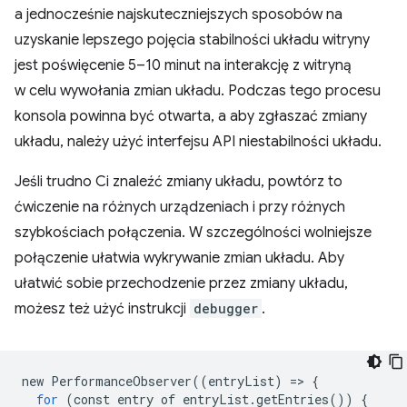
a jednocześnie najskuteczniejszych sposobów na
uzyskanie lepszego pojęcia stabilności układu witryny
jest poświęcenie 5–10 minut na interakcję z witryną
w celu wywołania zmian układu. Podczas tego procesu
konsola powinna być otwarta, a aby zgłaszać zmiany
układu, należy użyć interfejsu API niestabilności układu.
Jeśli trudno Ci znaleźć zmiany układu, powtórz to
ćwiczenie na różnych urządzeniach i przy różnych
szybkościach połączenia. W szczególności wolniejsze
połączenie ułatwia wykrywanie zmian układu. Aby
ułatwić sobie przechodzenie przez zmiany układu,
możesz też użyć instrukcji
debugger
.
new
PerformanceObserver
((
entryList
)
=
>
{
for
(
const
entry
of
entryList
.
getEntries
())
{