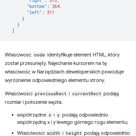
"right"
:
315
,
"bottom"
:
264
,
"left"
:
311
}
}
]
Właściwość
node
identyfikuje element HTML, który
został przesunięty. Najechanie kursorem na tę
właściwość w Narzędziach deweloperskich powoduje
wyróżnienie odpowiedniego elementu strony.
Właściwości
previousRect
i
currentRect
podają
rozmiar i położenie węzła.
współrzędne
x
i
y
podają odpowiednio
współrzędną x i y lewego górnego rogu elementu;
Właściwości
width
i
height
podają odpowiednio