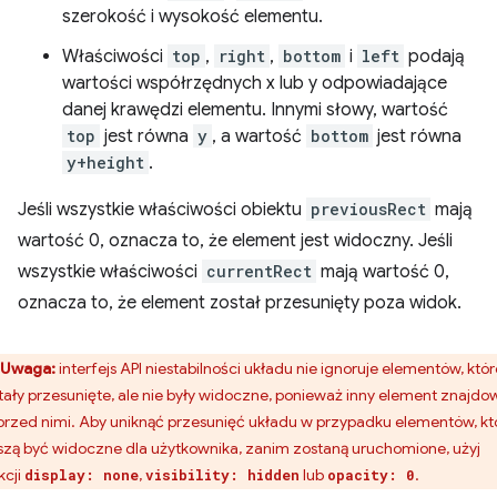
szerokość i wysokość elementu.
Właściwości
top
,
right
,
bottom
i
left
podają
wartości współrzędnych x lub y odpowiadające
danej krawędzi elementu. Innymi słowy, wartość
top
jest równa
y
, a wartość
bottom
jest równa
y+height
.
Jeśli wszystkie właściwości obiektu
previousRect
mają
wartość 0, oznacza to, że element jest widoczny. Jeśli
wszystkie właściwości
currentRect
mają wartość 0,
oznacza to, że element został przesunięty poza widok.
Uwaga:
interfejs API niestabilności układu nie ignoruje elementów, któr
tały przesunięte, ale nie były widoczne, ponieważ inny element znajdo
 przed nimi. Aby uniknąć przesunięć układu w przypadku elementów, kt
zą być widoczne dla użytkownika, zanim zostaną uruchomione, użyj
kcji
,
lub
.
display: none
visibility: hidden
opacity: 0