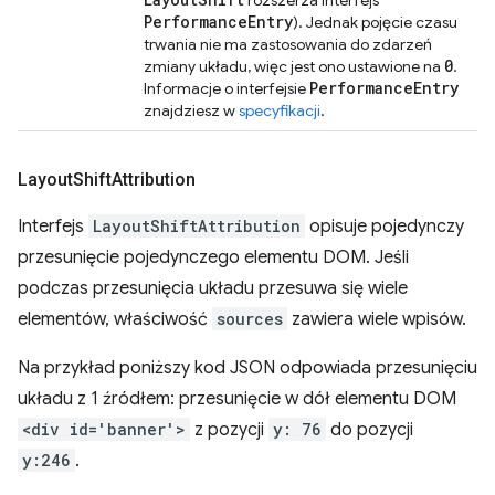
rozszerza interfejs
Performance
Entry
). Jednak pojęcie czasu
trwania nie ma zastosowania do zdarzeń
0
zmiany układu, więc jest ono ustawione na
.
Performance
Entry
Informacje o interfejsie
znajdziesz w
specyfikacji
.
Layout
Shift
Attribution
Interfejs
LayoutShiftAttribution
opisuje pojedynczy
przesunięcie pojedynczego elementu DOM. Jeśli
podczas przesunięcia układu przesuwa się wiele
elementów, właściwość
sources
zawiera wiele wpisów.
Na przykład poniższy kod JSON odpowiada przesunięciu
układu z 1 źródłem: przesunięcie w dół elementu DOM
<div id='banner'>
z pozycji
y: 76
do pozycji
y:246
.