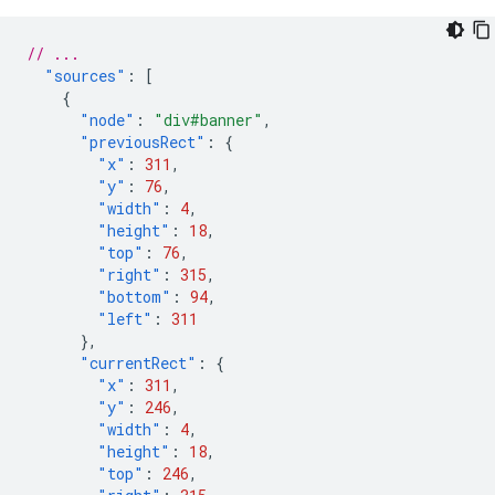
// ...
"sources"
:
[
{
"node"
:
"div#banner"
,
"previousRect"
:
{
"x"
:
311
,
"y"
:
76
,
"width"
:
4
,
"height"
:
18
,
"top"
:
76
,
"right"
:
315
,
"bottom"
:
94
,
"left"
:
311
},
"currentRect"
:
{
"x"
:
311
,
"y"
:
246
,
"width"
:
4
,
"height"
:
18
,
"top"
:
246
,