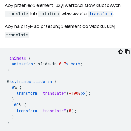
Aby przenieść element, użyj wartości słów kluczowych
translate
lub
rotation
właściwości
transform
.
Aby na przykład przesunąć element do widoku, użyj
translate
.
.
animate
{
animation
:
slide-in
0.7
s
both
;
}
@
keyframes
slide-in
{
0
%
{
transform
:
translateY
(
-1000
px
);
}
100
%
{
transform
:
translateY
(
0
);
}
}