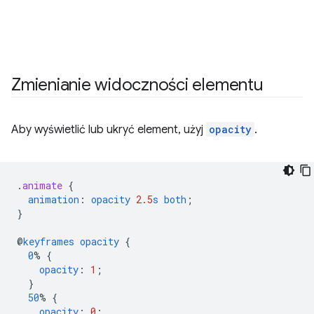
Zmienianie widoczności elementu
Aby wyświetlić lub ukryć element, użyj
opacity
.
.
animate
{
animation
:
opacity
2.5
s
both
;
}
@
keyframes
opacity
{
0
%
{
opacity
:
1
;
}
50
%
{
opacity
:
0
;