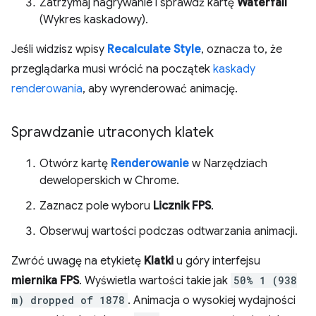
Zatrzymaj nagrywanie i sprawdź kartę
Waterfall
(Wykres kaskadowy).
Jeśli widzisz wpisy
Recalculate Style
, oznacza to, że
przeglądarka musi wrócić na początek
kaskady
renderowania
, aby wyrenderować animację.
Sprawdzanie utraconych klatek
Otwórz kartę
Renderowanie
w Narzędziach
deweloperskich w Chrome.
Zaznacz pole wyboru
Licznik FPS
.
Obserwuj wartości podczas odtwarzania animacji.
Zwróć uwagę na etykietę
Klatki
u góry interfejsu
miernika FPS
. Wyświetla wartości takie jak
50% 1 (938
m) dropped of 1878
. Animacja o wysokiej wydajności