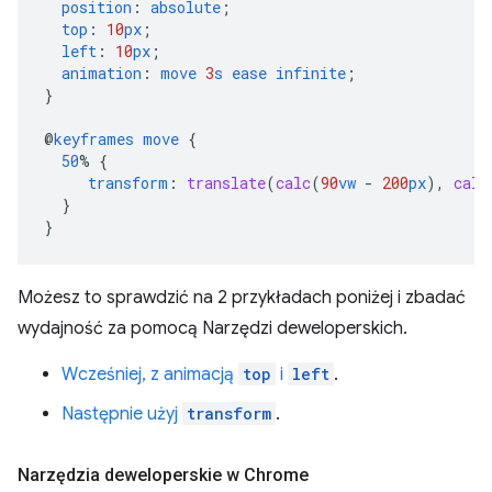
position
:
absolute
;
top
:
10
px
;
left
:
10
px
;
animation
:
move
3
s
ease
infinite
;
}
@
keyframes
move
{
50
%
{
transform
:
translate
(
calc
(
90
vw
-
200
px
),
calc
}
}
Możesz to sprawdzić na 2 przykładach poniżej i zbadać
wydajność za pomocą Narzędzi deweloperskich.
Wcześniej, z animacją
top
i
left
.
Następnie użyj
transform
.
Narzędzia deweloperskie w Chrome