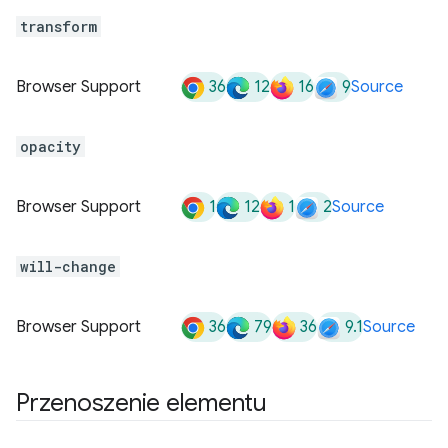
transform
36
12
16
9
Browser Support
Source
opacity
1
12
1
2
Browser Support
Source
will-change
36
79
36
9.1
Browser Support
Source
Przenoszenie elementu