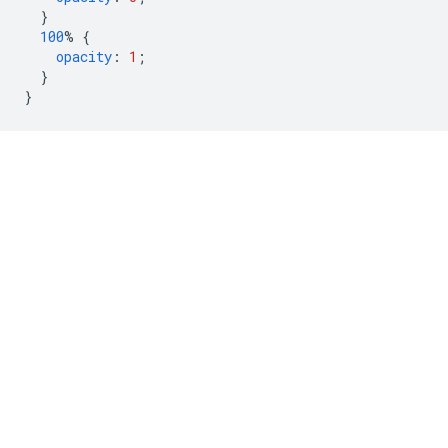
}
100
%
{
opacity
:
1
;
}
}