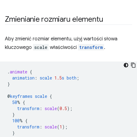
Zmienianie rozmiaru elementu
Aby zmienić rozmiar elementu, użyj wartości słowa
kluczowego
scale
właściwości
transform
.
.
animate
{
animation
:
scale
1.5
s
both
;
}
@
keyframes
scale
{
50
%
{
transform
:
scale
(
0.5
);
}
100
%
{
transform
:
scale
(
1
);
}