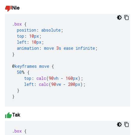
Nie
.
box
{
position
:
absolute
;
top
:
10
px
;
left
:
10
px
;
animation
:
move
3
s
ease
infinite
;
}
@
keyframes
move
{
50
%
{
top
:
calc
(
90
vh
-
160
px
);
left
:
calc
(
90
vw
-
200
px
);
}
}
Tak
.
box
{