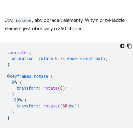
Użyj
rotate
, aby obracać elementy. W tym przykładzie
element jest obracany o 360 stopni.
.
animate
{
animation
:
rotate
0.7
s
ease-in-out
both
;
}
@
keyframes
rotate
{
0
%
{
transform
:
rotate
(
0
);
}
100
%
{
transform
:
rotate
(
360
deg
);
}
}