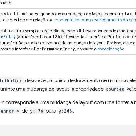
suário.
start
Time
start
de
indica quando uma mudança de layout ocorreu.
s e é medido em relação ao
momento em que o carregamento da págin
duration
0
de
sempre será definida como
. Essa propriedade é herdad
ceEntry
Layout
Shift
Performance
(a interface
estende a interface
duração não se aplica a eventos de mudança de layout. Por isso, ele é
Performance
Entry
sobre a interface
, consulte a
especificação
.
tribution
descreve um único deslocamento de um único el
urante uma mudança de layout, a propriedade
sources
vai 
uir corresponde a uma mudança de layout com uma fonte: a
banner'>
de
y: 76
para
y:246
.