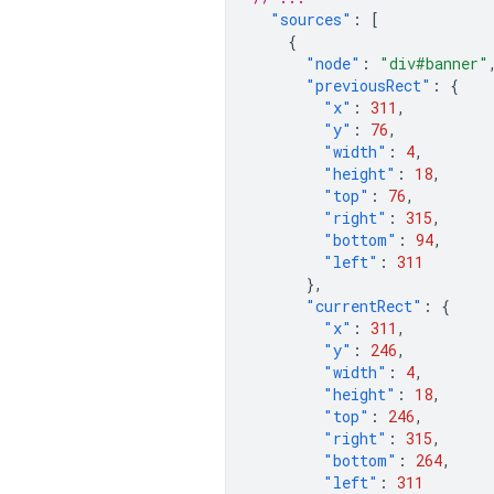
"sources"
:
[
{
"node"
:
"div#banner"
"previousRect"
:
{
"x"
:
311
,
"y"
:
76
,
"width"
:
4
,
"height"
:
18
,
"top"
:
76
,
"right"
:
315
,
"bottom"
:
94
,
"left"
:
311
},
"currentRect"
:
{
"x"
:
311
,
"y"
:
246
,
"width"
:
4
,
"height"
:
18
,
"top"
:
246
,
"right"
:
315
,
"bottom"
:
264
,
"left"
:
311