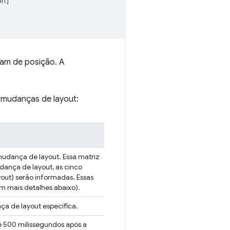
on
]
am de posição. A
 mudanças de layout:
udança de layout. Essa matriz
dança de layout, as cinco
out) serão informadas. Essas
m mais detalhes abaixo).
 de layout específica.
 500 milissegundos após a