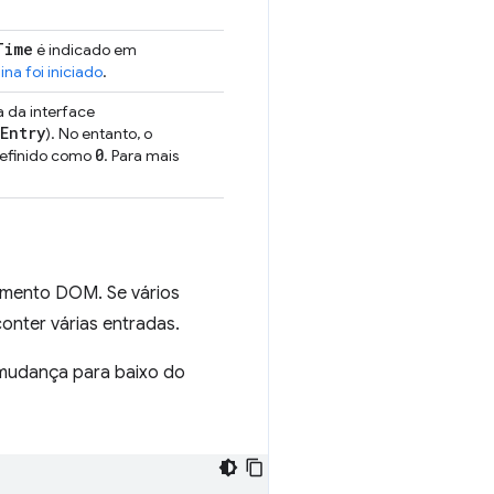
Time
é indicado em
a foi iniciado
.
a da interface
Entry
). No entanto, o
0
 definido como
. Para mais
emento DOM. Se vários
conter várias entradas.
 mudança para baixo do