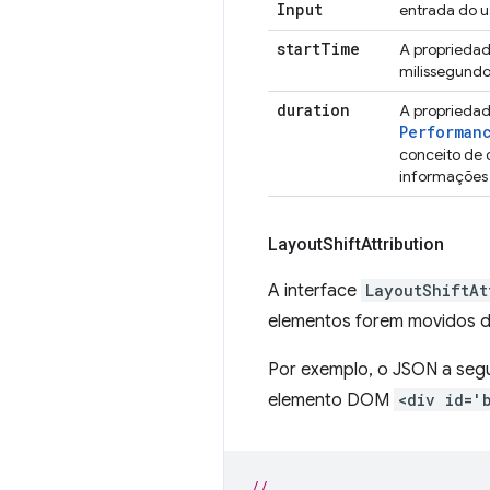
Input
entrada do u
start
Time
A proprieda
milissegundo
duration
A proprieda
Performan
conceito de 
informações 
Layout
Shift
Attribution
A interface
LayoutShiftAt
elementos forem movidos d
Por exemplo, o JSON a seg
elemento DOM
<div id='
// ...