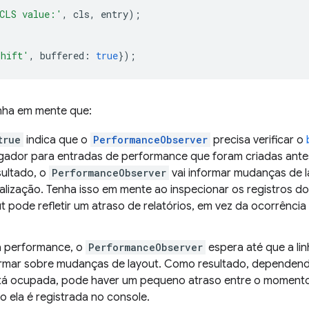
CLS value:'
,
cls
,
entry
);
shift'
,
buffered
:
true
});
enha em mente que:
true
indica que o
PerformanceObserver
precisa verificar o
ador para entradas de performance que foram criadas antes 
ultado, o
PerformanceObserver
vai informar mudanças de 
ialização. Tenha isso em mente ao inspecionar os registros do
 pode refletir um atraso de relatórios, em vez da ocorrência 
a performance, o
PerformanceObserver
espera até que a lin
formar sobre mudanças de layout. Como resultado, dependend
stá ocupada, pode haver um pequeno atraso entre o momen
o ela é registrada no console.