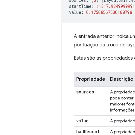
sources
:
(
3
)
[
LayoutShiftA
startTime
:
11317.9349999991
value
:
0.17508567530168798
A entrada anterior indica
pontuação da troca de layo
Estas são as propriedades 
Propriedade
Descrição
sources
A proprieda
pode conter 
maiores font
informações 
value
A proprieda
had
Recent
A proprieda