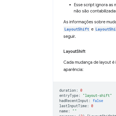
Esse script ignora as
não são contabilizada
As informações sobre muda
LayoutShift
e
LayoutShi
seguir.
Layout
Shift
Cada mudança de layout é 
aparência:
duration
:
0
entryType
:
"layout-shift"
hadRecentInput
:
false
lastInputTime
:
0
name
:
""