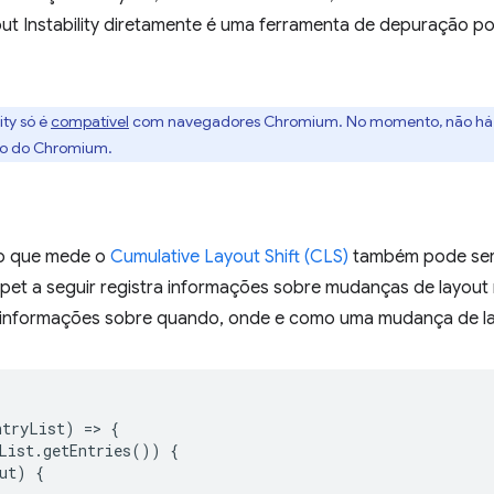
out Instability diretamente é uma ferramenta de depuração p
lity só é
compatível
com navegadores Chromium. No momento, não há
ão do Chromium.
o que mede o
Cumulative Layout Shift (CLS)
também pode ser
pet a seguir registra informações sobre mudanças de layout
er informações sobre quando, onde e como uma mudança de l
ntryList
)
=
>
{
List
.
getEntries
())
{
ut
)
{