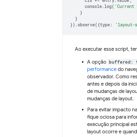
cls
+=
entry
.
value
;
console
.
log
(
'Current 
}
}
}).
observe
({
type
:
'layout-
Ao executar esse script, t
A opção
buffered: 
performance
do naveg
observador. Como res
antes e depois da inic
de mudanças de layout
mudanças de layout.
Para evitar impacto n
fique ociosa para in
execução principal e
layout ocorre e quand