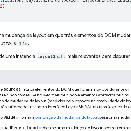
ttribution
,
LayoutShiftAttribution
,
LayoutShiftAttributi
25
 uma mudança de layout em que três elementos do DOM mudar
ut foi
0.175
.
de uma instância
LayoutShift
mais relevantes para depurar
sources
de
lista os elementos do DOM que foram movidos durante a m
até cinco fontes. Se houver mais de cinco elementos afetados pela mu
es de mudança de layout (medidas pelo impacto na estabilidade do lay
são informadas usando a interface LayoutShiftAttribution (explicada e
value
de
informa a
pontuação da mudança de layout
para uma mudança
had
Recent
Input
de
indica se uma mudança de layout ocorreu em até