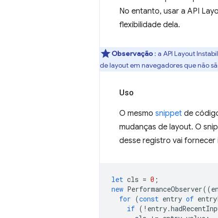
No entanto, usar a API Lay
flexibilidade dela.
Observação
: a API Layout Instabi
de layout em navegadores que não s
Uso
O mesmo
snippet
de códig
mudanças de layout. O snip
desse registro vai fornec
let
cls
=
0
;
new
PerformanceObserver
((
e
for
(
const
entry
of
entry
if
(
!
entry
.
hadRecentInp