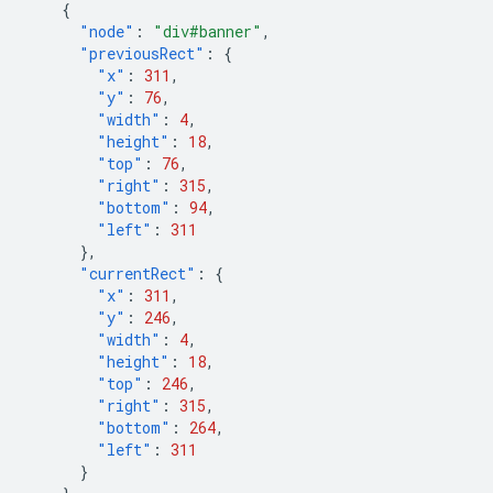
{
"node"
:
"div#banner"
,
"previousRect"
:
{
"x"
:
311
,
"y"
:
76
,
"width"
:
4
,
"height"
:
18
,
"top"
:
76
,
"right"
:
315
,
"bottom"
:
94
,
"left"
:
311
},
"currentRect"
:
{
"x"
:
311
,
"y"
:
246
,
"width"
:
4
,
"height"
:
18
,
"top"
:
246
,
"right"
:
315
,
"bottom"
:
264
,
"left"
:
311
}