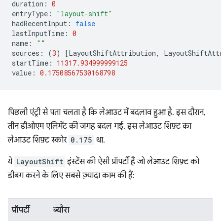
duration
:
0
entryType
:
"layout-shift"
hadRecentInput
:
false
lastInputTime
:
0
name
:
""
sources
:
(
3
)
[
LayoutShiftAttribution
,
LayoutShiftAtt
startTime
:
11317.934999999125
value
:
0.17508567530168798
पिछली एंट्री से पता चलता है कि लेआउट में बदलाव हुआ है. इस दौरान,
तीन डीओएम एलिमेंट की जगह बदल गई. इस लेआउट शिफ़्ट का
लेआउट शिफ़्ट स्कोर
0.175
था.
ये
LayoutShift
इंस्टेंस की ऐसी प्रॉपर्टी हैं जो लेआउट शिफ़्ट को
डीबग करने के लिए सबसे ज़्यादा काम की हैं:
प्रॉपर्टी
ब्यौरा