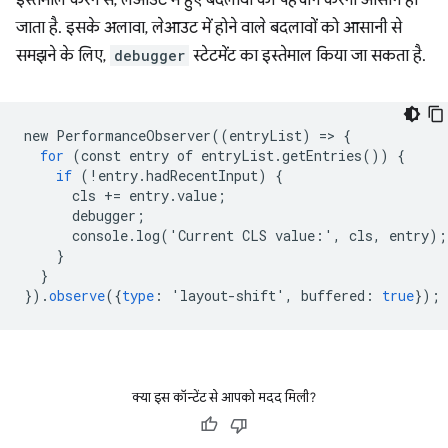
इस्तेमाल करने से, लेआउट में हुए बदलावों की पहचान करना आसान हो
जाता है. इसके अलावा, लेआउट में होने वाले बदलावों को आसानी से
समझने के लिए,
debugger
स्टेटमेंट का इस्तेमाल किया जा सकता है.
new
PerformanceObserver
((
entryList
)
=
>
{
for
(
const
entry
of
entryList
.
getEntries
())
{
if
(!
entry
.
hadRecentInput
)
{
cls
+=
entry
.
value
;
debugger
;
console
.
log
(
'
Current
CLS
value
:
'
,
cls
,
entry
);
}
}
}).
observe
({
type
:
'
layout
-
shift
'
,
buffered
:
true
});
क्या इस कॉन्टेंट से आपको मदद मिली?