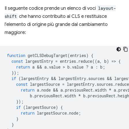
Il seguente codice prende un elenco di voci
layout-
shift
che hanno contribuito al CLS e restituisce
l'elemento di origine più grande dal cambiamento
maggiore:
function
getCLSDebugTarget
(
entries
)
{
const
largestEntry
=
entries
.
reduce
((
a
,
b
)
=
>
{
return
a
 && 
a
.
value
 > 
b
.
value
?
a
:
b
;
});
if
(
largestEntry
 && 
largestEntry
.
sources
 && 
larges
const
largestSource
=
largestEntry
.
sources
.
reduce
return
a
.
node
 && 
a
.
previousRect
.
width
*
a
.
prev
b
.
previousRect
.
width
*
b
.
previousRect
.
heig
});
if
(
largestSource
)
{
return
largestSource
.
node
;
}
}