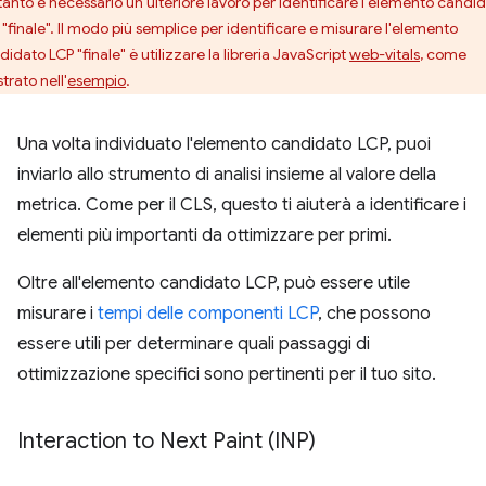
tanto è necessario un ulteriore lavoro per identificare l'elemento candi
 "finale". Il modo più semplice per identificare e misurare l'elemento
idato LCP "finale" è utilizzare la libreria JavaScript
web-vitals
, come
trato nell'
esempio
.
Una volta individuato l'elemento candidato LCP, puoi
inviarlo allo strumento di analisi insieme al valore della
metrica. Come per il CLS, questo ti aiuterà a identificare i
elementi più importanti da ottimizzare per primi.
Oltre all'elemento candidato LCP, può essere utile
misurare i
tempi delle componenti LCP
, che possono
essere utili per determinare quali passaggi di
ottimizzazione specifici sono pertinenti per il tuo sito.
Interaction to Next Paint (INP)