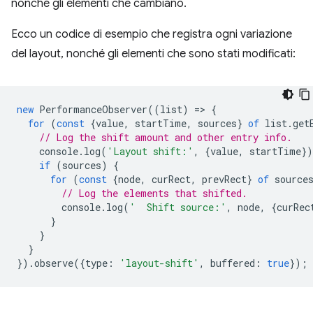
nonché gli elementi che cambiano.
Ecco un codice di esempio che registra ogni variazione
del layout, nonché gli elementi che sono stati modificati:
new
PerformanceObserver
((
list
)
=
>
{
for
(
const
{
value
,
startTime
,
sources
}
of
list
.
get
// Log the shift amount and other entry info.
console
.
log
(
'Layout shift:'
,
{
value
,
startTime
}
if
(
sources
)
{
for
(
const
{
node
,
curRect
,
prevRect
}
of
source
// Log the elements that shifted.
console
.
log
(
'  Shift source:'
,
node
,
{
curRec
}
}
}
}).
observe
({
type
:
'layout-shift'
,
buffered
:
true
});