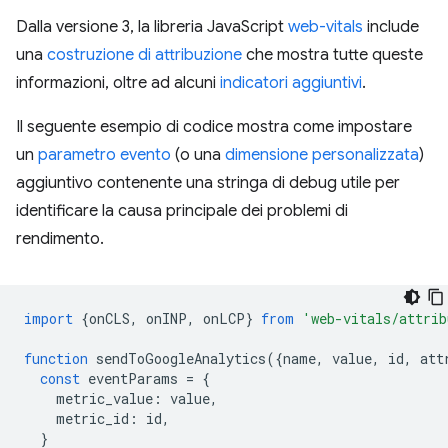
Dalla versione 3, la libreria JavaScript
web-vitals
include
una
costruzione di attribuzione
che mostra tutte queste
informazioni, oltre ad alcuni
indicatori aggiuntivi
.
Il seguente esempio di codice mostra come impostare
un
parametro evento
(o una
dimensione personalizzata
)
aggiuntivo contenente una stringa di debug utile per
identificare la causa principale dei problemi di
rendimento.
import
{
onCLS
,
onINP
,
onLCP
}
from
'web-vitals/attrib
function
sendToGoogleAnalytics
({
name
,
value
,
id
,
att
const
eventParams
=
{
metric_value
:
value
,
metric_id
:
id
,
}