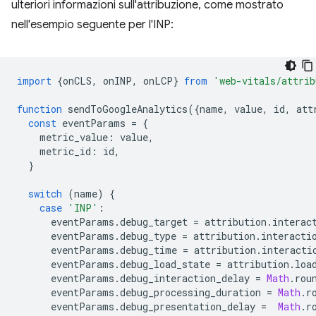
ulteriori informazioni sull'attribuzione, come mostrato
nell'esempio seguente per l'INP:
import
{
onCLS
,
onINP
,
onLCP
}
from
'web-vitals/attrib
function
sendToGoogleAnalytics
({
name
,
value
,
id
,
att
const
eventParams
=
{
metric_value
:
value
,
metric_id
:
id
,
}
switch
(
name
)
{
case
'INP'
:
eventParams
.
debug_target
=
attribution
.
interac
eventParams
.
debug_type
=
attribution
.
interacti
eventParams
.
debug_time
=
attribution
.
interacti
eventParams
.
debug_load_state
=
attribution
.
loa
eventParams
.
debug_interaction_delay
=
Math
.
rou
eventParams
.
debug_processing_duration
=
Math
.
r
eventParams
.
debug_presentation_delay
=
Math
.
r