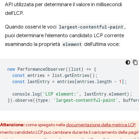
API utilizzata per determinare il valore in millisecondi
dell'LCP.
Quando osservi le voci
largest-contentful-paint
,
puoi determinare l'elemento candidato LCP corrente
esaminando la proprietà
element
dell'ultima voce:
new
PerformanceObserver
((
list
)
=
>
{
const
entries
=
list
.
getEntries
();
const
lastEntry
=
entries
[
entries
.
length
-
1
];
console
.
log
(
'LCP element:'
,
lastEntry
.
element
);
}).
observe
({
type
:
'largest-contentful-paint'
,
buffer
Attenzione:
come spiegato nella
documentazione della metrica LCP
,
lemento candidato LCP può cambiare durante il caricamento della pagin