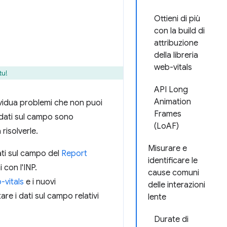
Ottieni di più
con la build di
attribuzione
della libreria
web-vitals
tu!
API Long
Animation
dividua problemi che non puoi
Frames
i dati sul campo sono
(LoAF)
 risolverle.
Misurare e
ati sul campo del
Report
identificare le
 con l'INP.
cause comuni
-vitals
e i nuovi
delle interazioni
re i dati sul campo relativi
lente
Durate di