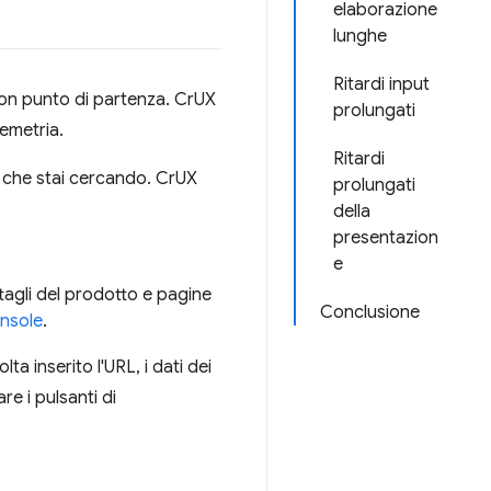
elaborazione
lunghe
Ritardi input
uon punto di partenza. CrUX
prolungati
lemetria.
Ritardi
i che stai cercando. CrUX
prolungati
della
presentazion
e
tagli del prodotto e pagine
Conclusione
nsole
.
a inserito l'URL, i dati dei
re i pulsanti di