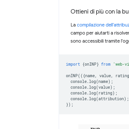
Ottieni di più con la bu
La
compilazione dell'attribu
campo per aiutarti a risolve
sono accessibili tramite l'o
import
{
onINP
}
from
'web-v
onINP
(({
name
,
value
,
ratin
console
.
log
(
name
);
console
.
log
(
value
);
console
.
log
(
rating
);
console
.
log
(
attribution
);
});