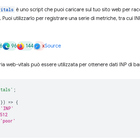
itals
è uno script che puoi caricare sul tuo sito web per racc
. Puoi utilizzarlo per registrare una serie di metriche, tra cui 
6
96
144
x
Source
eria web-vitals può essere utilizzata per ottenere dati INP di b
itals'
;
g
})
=
>
{
 'INP'
512
 'poor'