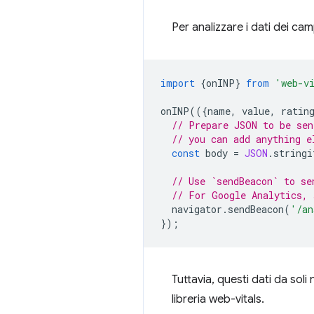
Per analizzare i dati dei camp
import
{
onINP
}
from
'web-v
onINP
(({
name
,
value
,
ratin
// Prepare JSON to be sen
// you can add anything e
const
body
=
JSON
.
stringi
// Use `sendBeacon` to se
// For Google Analytics, 
navigator
.
sendBeacon
(
'/an
});
Tuttavia, questi dati da soli
libreria web-vitals.