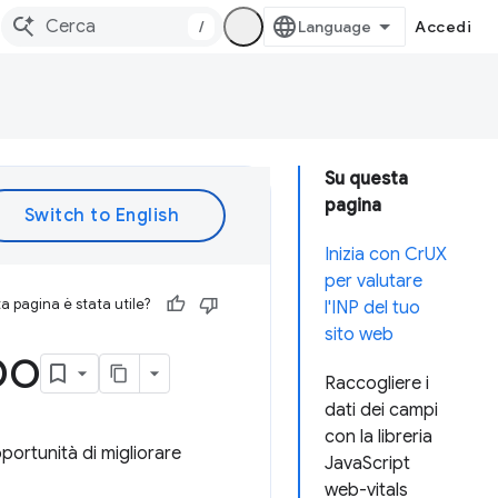
/
Accedi
Su questa
pagina
Inizia con CrUX
per valutare
 pagina è stata utile?
l'INP del tuo
sito web
po
Raccogliere i
dati dei campi
con la libreria
portunità di migliorare
JavaScript
web-vitals