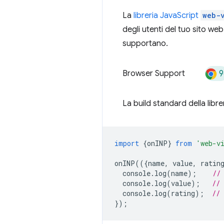
La
libreria JavaScript
web-v
degli utenti del tuo sito web
supportano.
9
Browser Support
La build standard della libr
import
{
onINP
}
from
'web-v
onINP
(({
name
,
value
,
ratin
console
.
log
(
name
);
//
console
.
log
(
value
);
// 
console
.
log
(
rating
);
//
});