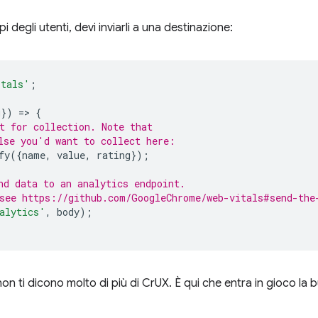
i degli utenti, devi inviarli a una destinazione:
itals'
;
g
})
=
>
{
t for collection. Note that
lse you'd want to collect here:
fy
({
name
,
value
,
rating
});
nd data to an analytics endpoint.
see https://github.com/GoogleChrome/web-vitals#send-the
alytics'
,
body
);
 non ti dicono molto di più di CrUX. È qui che entra in gioco la b