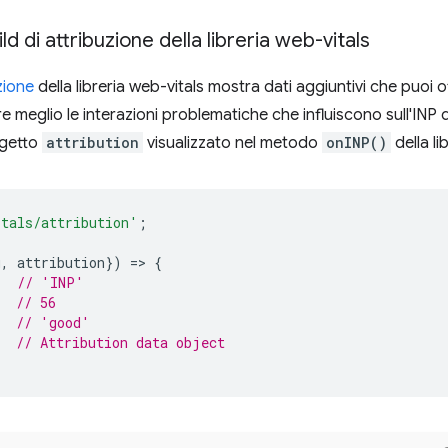
ild di attribuzione della libreria web-vitals
zione
della libreria web-vitals mostra dati aggiuntivi che puoi o
re meglio le interazioni problematiche che influiscono sull'INP 
ggetto
attribution
visualizzato nel metodo
onINP()
della lib
itals/attribution'
;
g
,
attribution
})
=
>
{
// 'INP'
// 56
// 'good'
// Attribution data object