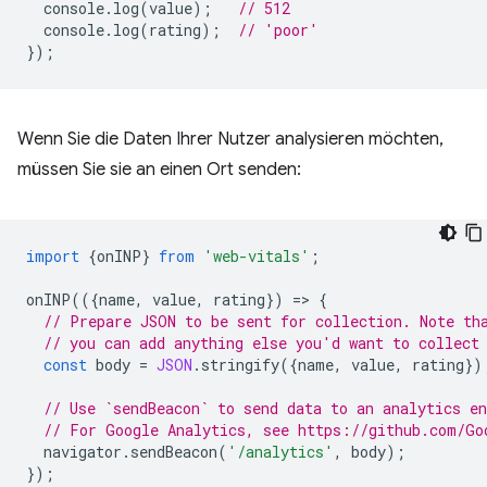
console
.
log
(
value
);
// 512
console
.
log
(
rating
);
// 'poor'
});
Wenn Sie die Daten Ihrer Nutzer analysieren möchten,
müssen Sie sie an einen Ort senden:
import
{
onINP
}
from
'web-vitals'
;
onINP
(({
name
,
value
,
rating
})
=
>
{
// Prepare JSON to be sent for collection. Note th
// you can add anything else you'd want to collect
const
body
=
JSON
.
stringify
({
name
,
value
,
rating
})
// Use `sendBeacon` to send data to an analytics en
// For Google Analytics, see https://github.com/Go
navigator
.
sendBeacon
(
'/analytics'
,
body
);
});