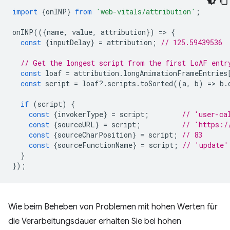
import
{
onINP
}
from
'web-vitals/attribution'
;
onINP
(({
name
,
value
,
attribution
})
=
>
{
const
{
inputDelay
}
=
attribution
;
// 125.59439536
// Get the longest script from the first LoAF entr
const
loaf
=
attribution
.
longAnimationFrameEntries
const
script
=
loaf
?
.
scripts
.
toSorted
((
a
,
b
)
=
>
b
.
if
(
script
)
{
const
{
invokerType
}
=
script
;
// 'user-ca
const
{
sourceURL
}
=
script
;
// 'https:/
const
{
sourceCharPosition
}
=
script
;
// 83
const
{
sourceFunctionName
}
=
script
;
// 'update'
}
});
Wie beim Beheben von Problemen mit hohen Werten für
die Verarbeitungsdauer erhalten Sie bei hohen