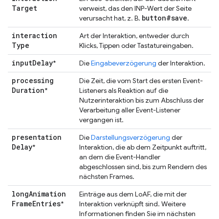
Target
verweist, das den INP-Wert der Seite
button#save
verursacht hat, z. B.
.
interaction
Art der Interaktion, entweder durch
Type
Klicks, Tippen oder Tastatureingaben.
input
Delay
*
Die
Eingabeverzögerung
der Interaktion.
processing
Die Zeit, die vom Start des ersten Event-
Duration
*
Listeners als Reaktion auf die
Nutzerinteraktion bis zum Abschluss der
Verarbeitung aller Event-Listener
vergangen ist.
presentation
Die
Darstellungsverzögerung
der
Delay
*
Interaktion, die ab dem Zeitpunkt auftritt,
an dem die Event-Handler
abgeschlossen sind, bis zum Rendern des
nächsten Frames.
long
Animation
Einträge aus dem LoAF, die mit der
Frame
Entries
*
Interaktion verknüpft sind. Weitere
Informationen finden Sie im nächsten