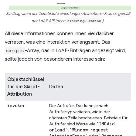
Ein Diagramm der Zeitabläufe eines langen Animations-Frames gemäß
der LoAF API (ohne
blockingDuration
).
All diese Informationen können Ihnen viel darüber
verraten, was eine Interaktion verlangsamt. Das
scripts
-Array, das in LoAF-Einträgen angezeigt wird,
sollte jedoch von besonderem Interesse sein:
Objektschlüssel
für die Skript-
Daten
Attribution
invoker
Der Aufrufer. Das kann je nach
Aufrufertyp variieren, wie in der
nächsten Zeile beschrieben. Beispiele für
'IMG#id
.
Aufrufer sind Werte wie
onload'
'Window
.
request
,
Animation
Frame'
'Response
.