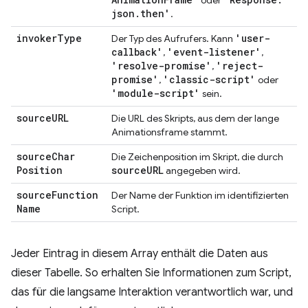
oder
json
.
then'
.
invoker
Type
'user-
Der Typ des Aufrufers. Kann
callback'
'event-listener'
,
,
'resolve-promise'
'reject-
,
promise'
'classic-script'
,
oder
'module-script'
sein.
source
URL
Die URL des Skripts, aus dem der lange
Animationsframe stammt.
source
Char
Die Zeichenposition im Skript, die durch
Position
source
URL
angegeben wird.
source
Function
Der Name der Funktion im identifizierten
Name
Script.
Jeder Eintrag in diesem Array enthält die Daten aus
dieser Tabelle. So erhalten Sie Informationen zum Script,
das für die langsame Interaktion verantwortlich war, und