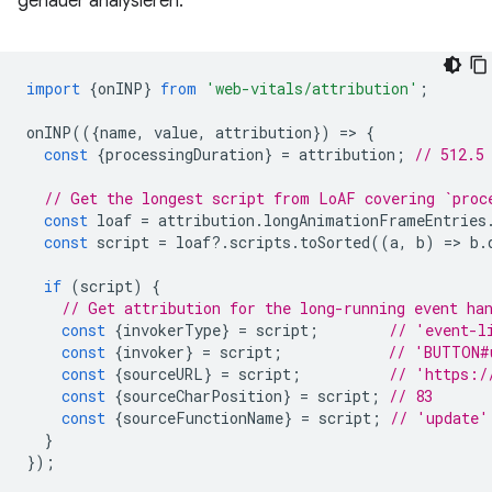
genauer analysieren:
import
{
onINP
}
from
'web-vitals/attribution'
;
onINP
(({
name
,
value
,
attribution
})
=
>
{
const
{
processingDuration
}
=
attribution
;
// 512.5
// Get the longest script from LoAF covering `proc
const
loaf
=
attribution
.
longAnimationFrameEntries
const
script
=
loaf
?
.
scripts
.
toSorted
((
a
,
b
)
=
>
b
.
if
(
script
)
{
// Get attribution for the long-running event ha
const
{
invokerType
}
=
script
;
// 'event-l
const
{
invoker
}
=
script
;
// 'BUTTON#
const
{
sourceURL
}
=
script
;
// 'https:/
const
{
sourceCharPosition
}
=
script
;
// 83
const
{
sourceFunctionName
}
=
script
;
// 'update'
}
});