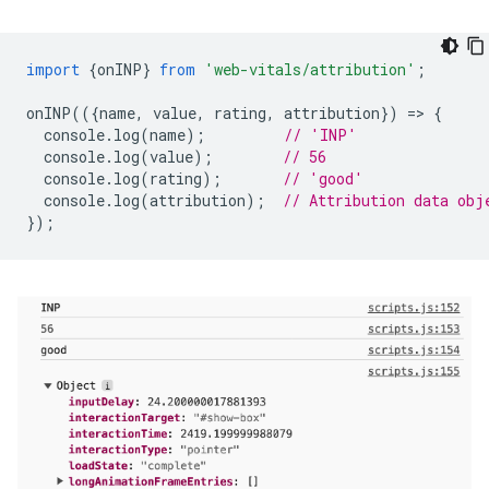
import
{
onINP
}
from
'web-vitals/attribution'
;
onINP
(({
name
,
value
,
rating
,
attribution
})
=
>
{
console
.
log
(
name
);
// 'INP'
console
.
log
(
value
);
// 56
console
.
log
(
rating
);
// 'good'
console
.
log
(
attribution
);
// Attribution data obj
});