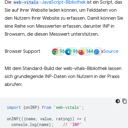
Die
web-vitals
-JavaScript-Bibliothek
ist ein Script, das
Sie auf Ihrer Website laden können, um Felddaten von
den Nutzern Ihrer Website zu erfassen. Damit können Sie
eine Reihe von Messwerten erfassen, darunter INP in
Browsern, die diesen Messwert unterstützen.
96
96
144
x
Browser Support
Source
Mit dem Standard-Build der web-vitals-Bibliothek lassen
sich grundlegende INP-Daten von Nutzern in der Praxis
abrufen:
import
{
onINP
}
from
'web-vitals'
;
onINP
(({
name
,
value
,
rating
})
=
>
{
console
.
log
(
name
);
// 'INP'