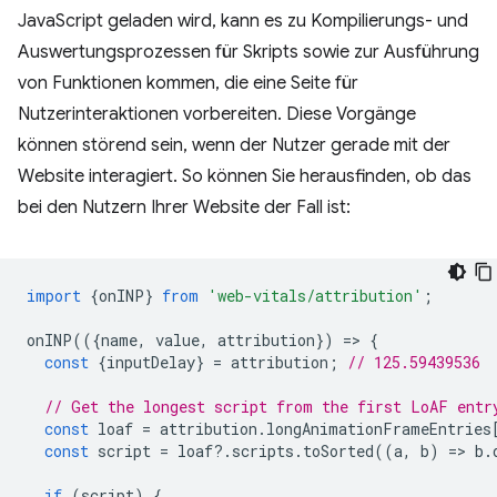
JavaScript geladen wird, kann es zu Kompilierungs- und
Auswertungsprozessen für Skripts sowie zur Ausführung
von Funktionen kommen, die eine Seite für
Nutzerinteraktionen vorbereiten. Diese Vorgänge
können störend sein, wenn der Nutzer gerade mit der
Website interagiert. So können Sie herausfinden, ob das
bei den Nutzern Ihrer Website der Fall ist:
import
{
onINP
}
from
'web-vitals/attribution'
;
onINP
(({
name
,
value
,
attribution
})
=
>
{
const
{
inputDelay
}
=
attribution
;
// 125.59439536
// Get the longest script from the first LoAF entr
const
loaf
=
attribution
.
longAnimationFrameEntries
const
script
=
loaf
?
.
scripts
.
toSorted
((
a
,
b
)
=
>
b
.
if
(
script
)
{