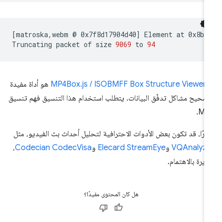
[
matroska,webm
@
0x7f8d17904d40
]
Element
at
0x8b
Truncating
packet
of
size
9069
to
94
ّ
MP4Box.js / ISOBMFF Box Structure Viewer
هو أداة مفيدة
صحيح مشاكل تدفّق البيانات. يتطلب استخدام هذا التنسيق فهم تنسيق
MP4
يرًا، قد تكون بعض الأدوات الاحترافية لتحليل أحداث بث الفيديو، مثل
VQAnalyze
و
Elecard StreamEye
و
Codecian CodecVisa
،
يرة بالاهتمام.
هل كان المحتوى مفيدًا؟