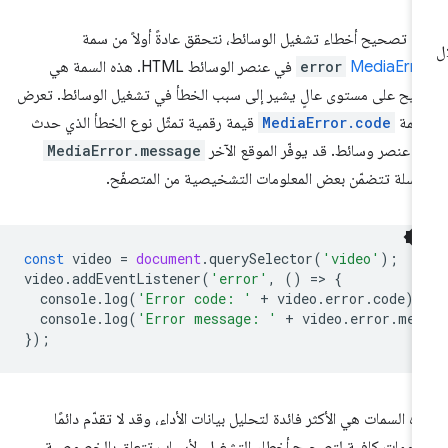
د تصحيح أخطاء تشغيل الوسائط، نتحقق عادةً أولاً من سمة
MediaErro
error
في عنصر الوسائط HTML. هذه السمة هي
ميح على مستوى عالٍ يشير إلى سبب الخطأ في تشغيل الوسائط. تعرض
سمة
MediaError.code
قيمة رقمية تمثّل نوع الخطأ الذي حدث
 عنصر وسائط. قد يوفّر الموقع الآخر
MediaError.message
سلة تتضمّن بعض المعلومات التشخيصية من المتصفّح.
const
video
=
document
.
querySelector
(
'video'
);
video
.
addEventListener
(
'error'
,
()
=
>
{
console
.
log
(
'Error code: '
+
video
.
error
.
code
);
console
.
log
(
'Error message: '
+
video
.
error
.
mes
});
ه السمات هي الأكثر فائدة لتحليل بيانات الأداء، وقد لا تقدّم دائمًا
لومات كافية لتصحيح أخطاء التشغيل. لأسباب تتعلق بالخصوصية،