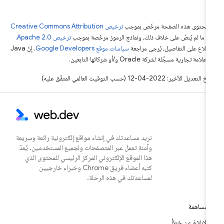
ّ محتوى هذه الصفحة مرخّص بموجب
ترخيص Creative Commons Attribution
4‏
ما لم يُنصّ على خلاف ذلك، ونماذج الرموز مرخّصة بموجب
ترخيص Apache 2.0‏
.
اطّلاع على التفاصيل، يُرجى مراجعة
سياسات موقع Google Developers‏
. إنّ Java
لامة تجارية مسجَّلة لشركة Oracle و/أو شركائها التابعين.
التعديل الأخير: 2022-04-12 (حسب التوقيت العالمي المتفَّق عليه)
نريد مساعدتك في إنشاء مواقع إلكترونية رائعة وسريعة
وآمنة تعمل عبر المتصفحات ولجميع المستخدمين. يُعدّ
هذا الموقع الإلكتروني المركز الرئيسي للمحتوى الذي
كتبه أعضاء فريق Chrome وخبراء خارجيين
لمساعدتك في هذه الرحلة.
مساهمة
الإبلاغ عن خطأ