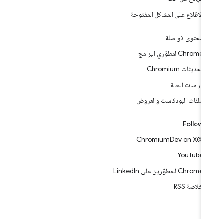
الاطّلاع على المشاكل المفتوحة
محتوى ذو صلة
Chrome لمطوّري البرامج
تحديثات Chromium
دراسات الحالة
ملفات البودكاست والعروض
Follow
@ChromiumDev on X
YouTube
Chrome للمطوّرين على LinkedIn
خلاصة RSS