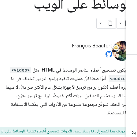
لوسائط على الويب
François Beaufort
 يكون تصحيح أخطاء عناصر الوسائط في HTML، مثل
<video>
<audio>
، أمرًا صعبًا لأنّ عمليات تنفيذ برامج الترميز تختلف في ما
تبره أخطاء (تكون برامج ترميز الأجهزة بشكل عام الأكثر صرامة)، لا سيما
دما قد يستخدم التشغيل ميزات أكثر غموضًا لبرنامج ترميز معيّن.
سن الحظ، تتوفّر مجموعة متنوعة من الأدوات التي يمكننا الاستفادة
ها للمساعدة.
ف:
يهدف هذا القسم إلى تزويدك ببعض الأدوات لتصحيح أخطاء تشغيل الوسائط على الويب.