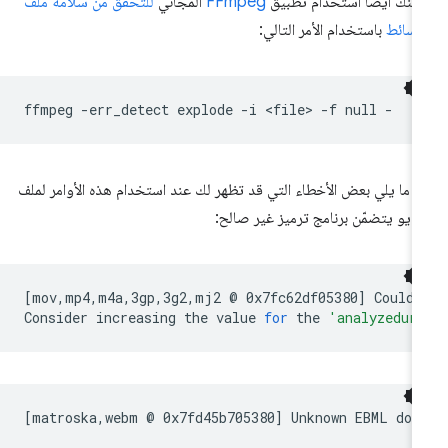
كنك أيضًا استخدام تطبيق
FFmpeg
المجاني
للتحقّق من سلامة ملف
وسائط
باستخدام الأمر التالي:
ffmpeg
-err_detect
explode
-i
<file>
-f
null
 ما يلي بعض الأخطاء التي قد تظهر لك عند استخدام هذه الأوامر لملف
ديو يتضمّن برنامج ترميز غير صالح:
[
mov,mp4,m4a,3gp,3g2,mj2
@
0x7fc62df05380
]
Could
Consider
increasing
the
value
for
the
'analyzedur
[
matroska,webm
@
0x7fd45b705380
]
Unknown
EBML
doc