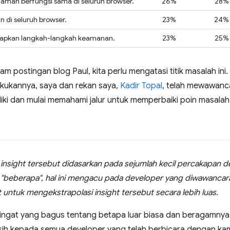
aman berfungsi sama di seluruh browser.
26%
28%
n di seluruh browser.
23%
24%
pkan langkah-langkah keamanan.
23%
25%
am postingan blog Paul, kita perlu mengatasi titik masalah ini
akukannya, saya dan rekan saya,
Kadir Topal
, telah mewawancar
diki dan mulai memahami jalur untuk memperbaiki poin masala
insight tersebut didasarkan pada sejumlah kecil percakapan d
beberapa", hal ini mengacu pada developer yang diwawancara
t untuk mengekstrapolasi insight tersebut secara lebih luas.
gingat yang bagus tentang betapa luar biasa dan beragamnya
asih kepada semua developer yang telah berbicara dengan ka