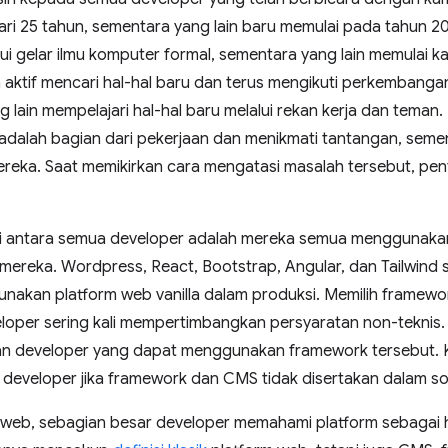
dari 25 tahun, sementara yang lain baru memulai pada tahun 
ui gelar ilmu komputer formal, sementara yang lain memulai ka
 aktif mencari hal-hal baru dan terus mengikuti perkemban
ng lain mempelajari hal-hal baru melalui rekan kerja dan tema
alah bagian dari pekerjaan dan menikmati tantangan, sement
reka. Saat memikirkan cara mengatasi masalah tersebut, pen
di antara semua developer adalah mereka semua menggunak
mereka. Wordpress, React, Bootstrap, Angular, dan Tailwind 
akan platform web vanilla dalam produksi. Memilih framewor
loper sering kali mempertimbangkan persyaratan non-teknis.
 developer yang dapat menggunakan framework tersebut. K
developer jika framework dan CMS tidak disertakan dalam sol
m web, sebagian besar developer memahami platform sebagai 