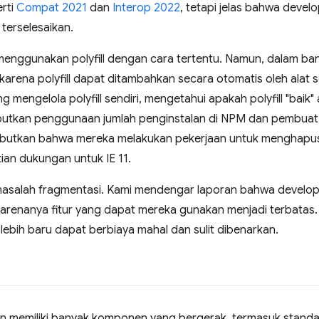
rti
Compat 2021
dan
Interop 2022
, tetapi jelas bahwa dev
terselesaikan.
menggunakan polyfill dengan cara tertentu. Namun, dalam b
karena polyfill dapat ditambahkan secara otomatis oleh alat s
mengelola polyfill sendiri, mengetahui apakah polyfill "baik" 
tkan penggunaan jumlah penginstalan di NPM dan pembuat pol
utkan bahwa mereka melakukan pekerjaan untuk menghapus p
ian dukungan untuk IE 11.
alah fragmentasi. Kami mendengar laporan bahwa develope
karenanya fitur yang dapat mereka gunakan menjadi terbatas.
lebih baru dapat berbiaya mahal dan sulit dibenarkan.
miliki banyak komponen yang bergerak, termasuk standar, br