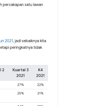
ah percakapan satu lawan
un 2021
, jadi sebaiknya kita
tetapi peringkatnya tidak
l 2
Kuartal 3
K4
1
2021
2021
27%
22%
25%
21%