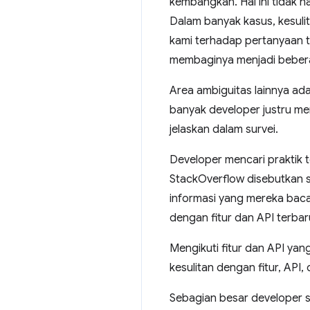
kembangkan. Hal ini tidak
Dalam banyak kasus, kesuli
kami terhadap pertanyaan t
membaginya menjadi beberap
Area ambiguitas lainnya ada
banyak developer justru menu
jelaskan dalam survei.
Developer mencari praktik 
StackOverflow disebutkan se
informasi yang mereka baca
dengan fitur dan API terba
Mengikuti fitur dan API ya
kesulitan dengan fitur, AP
Sebagian besar developer s