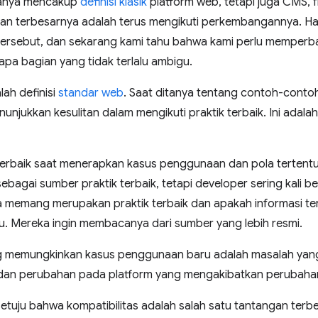
 hanya mencakup
definisi klasik
platform web, tetapi juga CMS, fr
tan terbesarnya adalah terus mengikuti perkembangannya. Hal
ersebut, dan sekarang kami tahu bahwa kami perlu memperbar
a bagian yang tidak terlalu ambigu.
lah definisi
standar web
. Saat ditanya tentang contoh-contoh
njukkan kesulitan dalam mengikuti praktik terbaik. Ini adalah 
terbaik saat menerapkan kasus penggunaan dan pola tertentu
bagai sumber praktik terbaik, tetapi developer sering kali 
 memang merupakan praktik terbaik dan apakah informasi te
ru. Mereka ingin membacanya dari sumber yang lebih resmi.
ng memungkinkan kasus penggunaan baru adalah masalah yang l
I, dan perubahan pada platform yang mengakibatkan perubahan 
etuju bahwa kompatibilitas adalah salah satu tantangan ter