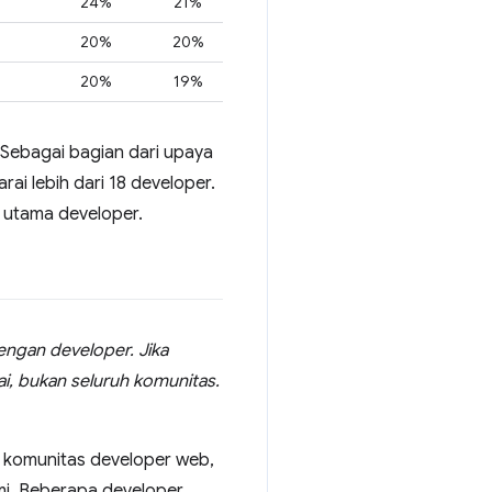
24%
21%
20%
20%
20%
19%
. Sebagai bagian dari upaya
ai lebih dari 18 developer.
h utama developer.
engan developer. Jika
i, bukan seluruh komunitas.
 komunitas developer web,
mi. Beberapa developer