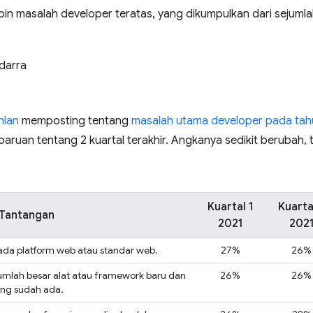
oin masalah developer teratas, yang dikumpulkan dari sejuml
darra
nlan
memposting tentang
masalah utama developer pada tah
mbaruan tentang 2 kuartal terakhir. Angkanya sedikit berubah, 
Kuartal 1
Kuarta
Tantangan
2021
202
ada platform web atau standar web.
27%
26%
mlah besar alat atau framework baru dan
26%
26%
ng sudah ada.