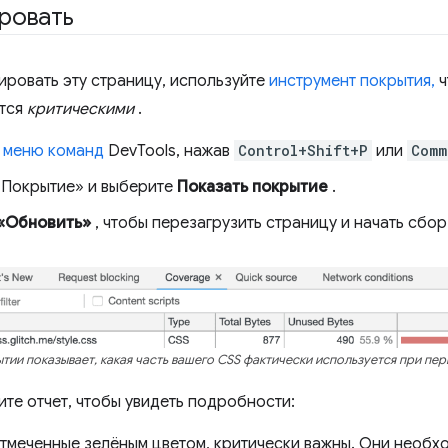
ровать
ировать эту страницу, используйте
инструмент покрытия,
ч
ются
критическими
.
е
меню команд
DevTools, нажав
Control+Shift+P
или
Comm
«Покрытие» и выберите
Показать покрытие
.
«Обновить»
, чтобы перезагрузить страницу и начать сбо
тии показывает, какая часть вашего CSS фактически используется при пе
те отчет, чтобы увидеть подробности:
отмеченные зелёным цветом, критически важны. Они необх