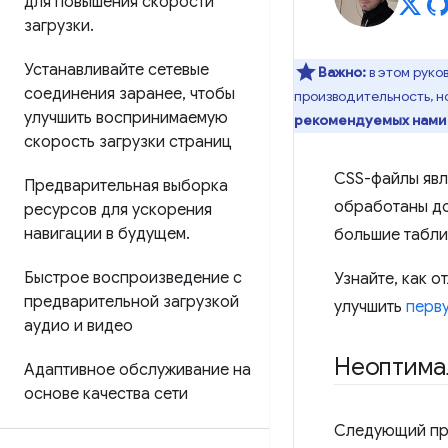
для повышения скорости
загрузки
.
Устанавливайте сетевые
Важно:
в этом рук
соединения заранее
,
чтобы
производительность, н
улучшить воспринимаемую
рекомендуемых нами 
скорость загрузки страниц
CSS-файлы яв
Предварительная выборка
обработаны до
ресурсов для ускорения
навигации в будущем
.
большие табли
Быстрое воспроизведение с
Узнайте, как 
предварительной загрузкой
улучшить
перв
аудио и видео
Неоптимал
Адаптивное обслуживание на
основе качества сети
Следующий при