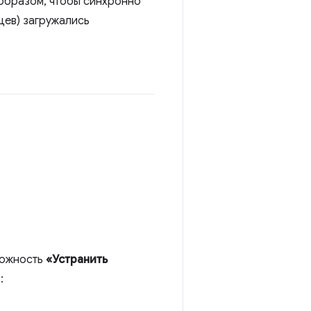
 образом, чтобы синхронно
цев) загружались
можность
«Устранить
: