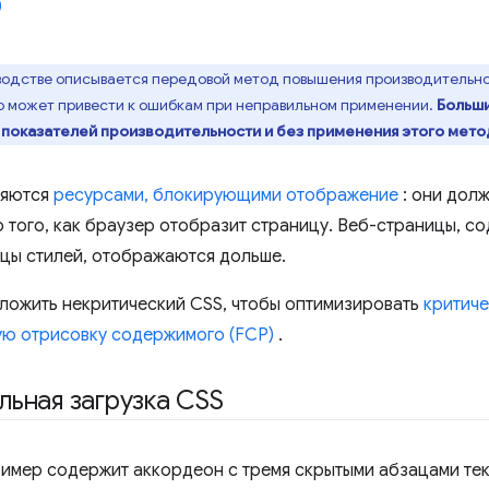
оводстве описывается передовой метод повышения производительно
о может привести к ошибкам при неправильном применении.
Больши
показателей производительности и без применения этого мето
ляются
ресурсами, блокирующими отображение
: они долж
 того, как браузер отобразит страницу. Веб-страницы, 
цы стилей, отображаются дольше.
отложить некритический CSS, чтобы оптимизировать
критиче
ую отрисовку содержимого (FCP)
.
ьная загрузка CSS
мер содержит аккордеон с тремя скрытыми абзацами тек