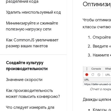
разделения кода
Оптимизи
Удалить неиспользуемый код
Чтобы оптимиз
Минимизируйте и сжимайте
классы счита
полезную нагрузку сети
Откройт
Как Common
JS увеличивает
размер ваших пакетов
Введите 
Нажмите
Создайте культуру
производительности
Значение скорости
Отчет о покры
Как производительность
может повысить конверсию?
Дважды щелкни
Что следует измерять для
Классы, 