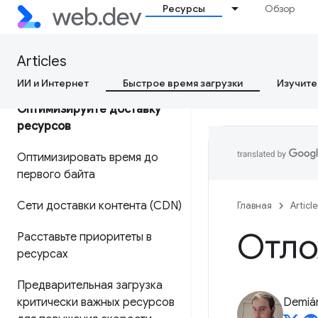
Ресурсы
Обзор
Почему данные CrUX
отличаются от моих данных
Articles
RUM?
ИИ и Интернет
Быстрое время загрузки
Изучите
Оптимизируйте доставку
ресурсов
Оптимизировать время до
первого байта
Сети доставки контента (CDN)
Главная
Articl
Отло
Расставьте приоритеты в
ресурсах
Предварительная загрузка
критически важных ресурсов
Demián