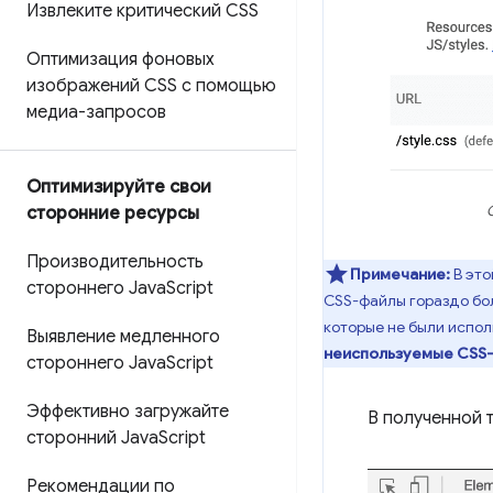
Извлеките критический CSS
Оптимизация фоновых
изображений CSS с помощью
медиа-запросов
Оптимизируйте свои
сторонние ресурсы
Производительность
Примечание:
В эт
стороннего Java
Script
CSS-файлы гораздо бол
которые не были испо
Выявление медленного
неиспользуемые CSS
стороннего Java
Script
Эффективно загружайте
В полученной 
сторонний Java
Script
Рекомендации по