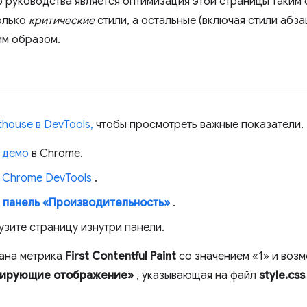
 руководства является оптимизация этой страницы таким
олько
критические
стили, а остальные (включая стили абза
м образом.
thouse в DevTools,
чтобы просмотреть важные показатели.
 демо
в Chrome.
 Chrome DevTools
.
е
панель «Производительность»
.
узите страницу изнутри панели.
зана метрика
First Contentful Paint
со значением «1» и воз
кирующие отображение»
, указывающая на файл
style.css