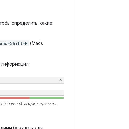
тобы определить, какие
and+Shift+P
(Mac).
р информации.
рвоначальной загрузке страницы.
одимы браузеру для