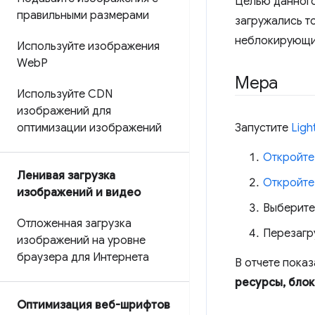
Целью данного
правильными размерами
загружались т
неблокирующи
Используйте изображения
Web
P
Мера
Используйте CDN
изображений для
оптимизации изображений
Запустите
Ligh
Откройте
Ленивая загрузка
Откройте
изображений и видео
Выберит
Отложенная загрузка
Перезагр
изображений на уровне
браузера для Интернета
В отчете пока
ресурсы, бло
Оптимизация веб-шрифтов