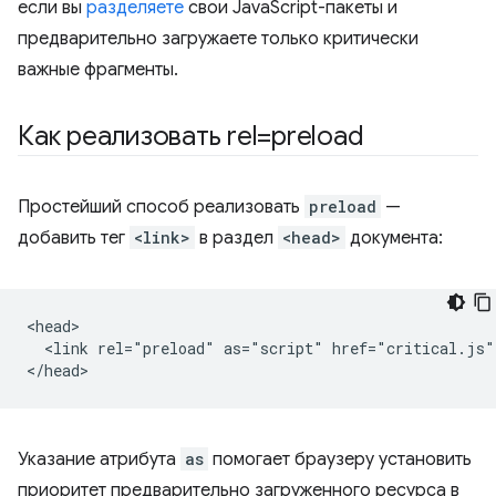
если вы
разделяете
свои JavaScript-пакеты и
предварительно загружаете только критически
важные фрагменты.
Как реализовать rel=preload
Простейший способ реализовать
preload
—
добавить тег
<link>
в раздел
<head>
документа:
<head>

  <link rel="preload" as="script" href="critical.js">
Указание атрибута
as
помогает браузеру установить
приоритет предварительно загруженного ресурса в