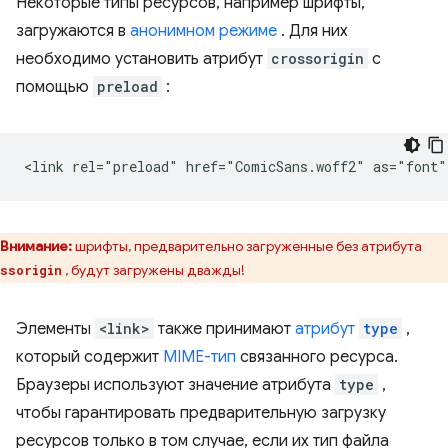
Некоторые типы ресурсов, например шрифты,
загружаются в
анонимном режиме
. Для них
необходимо установить атрибут
crossorigin
с
помощью
preload
:
Внимание:
шрифты, предварительно загруженные без атрибута
, будут загружены дважды!
ssorigin
Элементы
<link>
также принимают
атрибут
type
,
который содержит
MIME-тип
связанного ресурса.
Браузеры используют значение атрибута
type
,
чтобы гарантировать предварительную загрузку
ресурсов только в том случае, если их тип файла