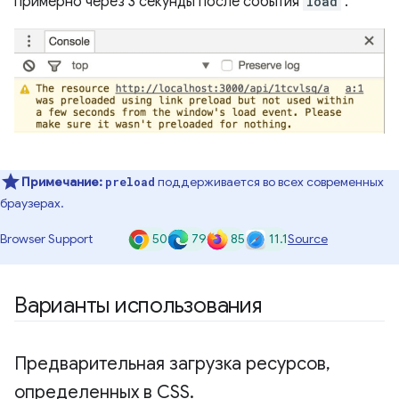
примерно через 3 секунды после события
load
.
Примечание:
поддерживается во всех современных
preload
браузерах.
50
79
85
11.1
Browser Support
Source
Варианты использования
Предварительная загрузка ресурсов
,
определенных в CSS
.