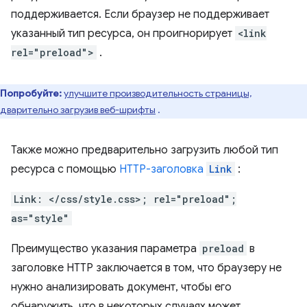
поддерживается. Если браузер не поддерживает
указанный тип ресурса, он проигнорирует
<link
rel="preload">
.
Попробуйте:
улучшите производительность страницы,
дварительно загрузив веб-шрифты
.
Также можно предварительно загрузить любой тип
ресурса с помощью
HTTP-заголовка
Link
:
Link: </css/style.css>; rel="preload";
as="style"
Преимущество указания параметра
preload
в
заголовке HTTP заключается в том, что браузеру не
нужно анализировать документ, чтобы его
обнаружить, что в некоторых случаях может