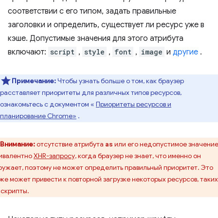
соответствии с его типом, задать правильные
заголовки и определить, существует ли ресурс уже в
кэше. Допустимые значения для этого атрибута
включают:
script
,
style
,
font
,
image
и
другие
.
Примечание:
Чтобы узнать больше о том, как браузер
расставляет приоритеты для различных типов ресурсов,
ознакомьтесь с документом «
Приоритеты ресурсов и
планирование Chrome»
.
Внимание:
отсутствие атрибута
или его недопустимое значени
as
ивалентно
XHR-запросу,
когда браузер не знает, что именно он
ружает, поэтому не может определить правильный приоритет. Это
же может привести к повторной загрузке некоторых ресурсов, таких
 скрипты.