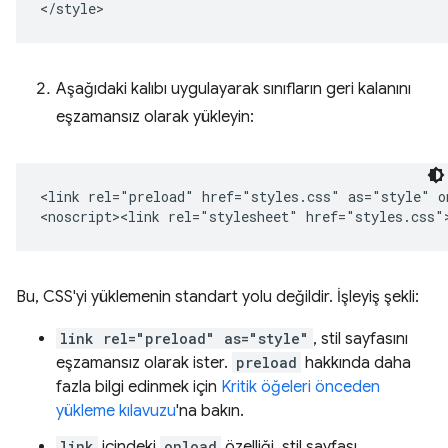
Aşağıdaki kalıbı uygulayarak sınıfların geri kalanını
eşzamansız olarak yükleyin:
<link rel="preload" href="styles.css" as="style" o
Bu, CSS'yi yüklemenin standart yolu değildir. İşleyiş şekli:
link rel="preload" as="style"
, stil sayfasını
eşzamansız olarak ister.
preload
hakkında daha
fazla bilgi edinmek için
Kritik öğeleri önceden
yükleme kılavuzu
'na bakın.
link
içindeki
onload
özelliği, stil sayfası