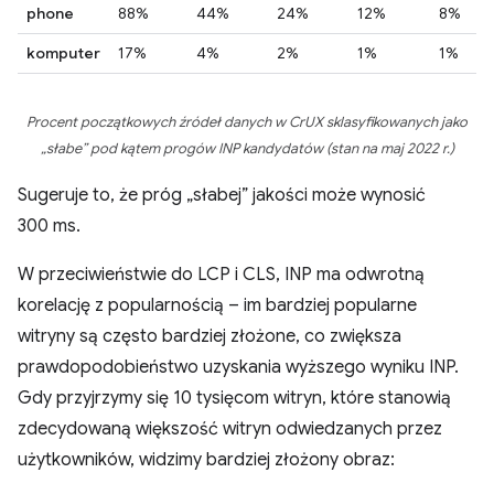
phone
88%
44%
24%
12%
8%
komputer
17%
4%
2%
1%
1%
Procent początkowych źródeł danych w CrUX sklasyfikowanych jako
„słabe” pod kątem progów INP kandydatów (stan na maj 2022 r.)
Sugeruje to, że próg „słabej” jakości może wynosić
300 ms.
W przeciwieństwie do LCP i CLS, INP ma odwrotną
korelację z popularnością – im bardziej popularne
witryny są często bardziej złożone, co zwiększa
prawdopodobieństwo uzyskania wyższego wyniku INP.
Gdy przyjrzymy się 10 tysięcom witryn, które stanowią
zdecydowaną większość witryn odwiedzanych przez
użytkowników, widzimy bardziej złożony obraz: