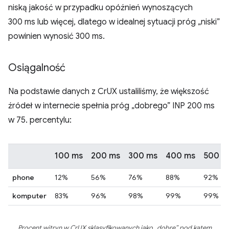
niską jakość w przypadku opóźnień wynoszących
300 ms lub więcej, dlatego w idealnej sytuacji próg „niski”
powinien wynosić 300 ms.
Osiągalność
Na podstawie danych z CrUX ustaliliśmy, że większość
źródeł w internecie spełnia próg „dobrego” INP 200 ms
w 75. percentylu:
100 ms
200 ms
300 ms
400 ms
500 m
phone
12%
56%
76%
88%
92%
komputer
83%
96%
98%
99%
99%
Procent witryn w CrUX sklasyfikowanych jako „dobre” pod kątem