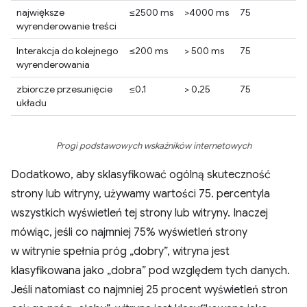
największe
≤2500 ms
>4000 ms
75
wyrenderowanie treści
Interakcja do kolejnego
≤200 ms
> 500 ms
75
wyrenderowania
zbiorcze przesunięcie
≤0,1
> 0,25
75
układu
Progi podstawowych wskaźników internetowych
Dodatkowo, aby sklasyfikować ogólną skuteczność
strony lub witryny, używamy wartości 75. percentyla
wszystkich wyświetleń tej strony lub witryny. Inaczej
mówiąc, jeśli co najmniej 75% wyświetleń strony
w witrynie spełnia próg „dobry”, witryna jest
klasyfikowana jako „dobra” pod względem tych danych.
Jeśli natomiast co najmniej 25 procent wyświetleń stron