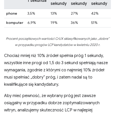
1 sekunda
3
sekundy
sekundy
sekundy
phone
3,5%
13%
27%
42%
5
komputer
6,9%
19%
36%
51%
6
Procent początkowych wartości CrUX sklasyfikowanych jako „dobre”
w przypadku progów LCP kandydatów w kwietniu 2020 r.
Chociaż mniej niż 10% źródeł spełnia próg 1 sekundy,
wszystkie inne progi od 1,5 do 3 sekund spełniają nasze
wymagania, zgodnie z którymi co najmniej 10% źródeł
musi spełniać „dobry” próg, i zatem nadal są to
kwalifikujące się kandydatury.
Aby mieć pewność, że wybrany próg jest zawsze
osiągalny w przypadku dobrze zoptymalizowanych
witryn, analizujemy skuteczność LCP w najlepiej