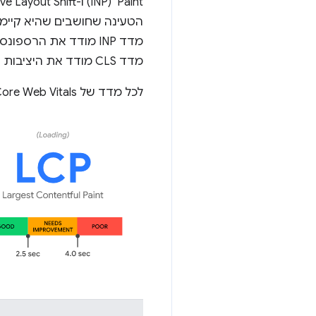
הטעינה שחושבים שהיא קיימת
מדד INP מודד את הר
מדד CLS מודד את היציבות החזותית ומציג כמותית את מידת התזוזות הבלתי צפויות בפריסת התוכן הגלוי בדף.
לכל מדד של Core Web Vitals יש ערכי סף משויכים, שמאפשרים לסווג את הביצועים כ'טובים', 'דרוש שיפור' או 'איטיים':