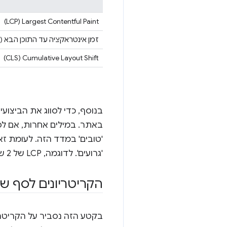
Largest Contentful Paint ‏(LCP)
זמן אינטראקציה עד התוכן הבא (INP)
Cumulative Layout Shift ‏(CLS)
'גרועים'. לדוגמה, LCP של 2 שניות במאון ה-75 מסווג כ'טוב', ואילו LCP של 5 שניות במאון ה-75 מסווג כ'גרוע'.
הקריטריונים לסף ש