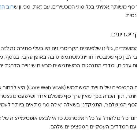
 סף משותף אמיתי בכל סוגי המכשירים. עם זאת, מכיוון ש
רוב הת
נטית.
יטריונים
עמדים, גילינו שלפעמים הקריטריונים היו בעלי סתירה זה לזה. ל
י לבין סף שמבטיח חוויית משתמש טובה באופן עקבי. בנוסף,
ערכים, ומדדי התנהגות המשתמשים מראים שינויים הדרגתיים בה
לכן, הגישה שלנו לגבי המדדים הבסיסיים של חו
יותר, תוך הכרה בכך שאין ערך סף מושלם אחד ושלפעמים נצטרך
הסף המושלם?", התמקדנו בשאלה "איזה סף מתאים ביותר לעמידה
ו יכולים להחיל על כל האינטרנט. כדאי לבצע אופטימיזציה של
ה עם המדדים העסקיים הספציפיים שלהם.