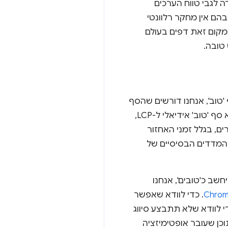
 לגבי טווח הערכים
ם אין מחקר רלוונטי
במקום זאת דפים בעולם
טובה.
'טוב', אנחנו דורשים שהסף
הזה יהיה אפשרי להשגה לגבי תוכן קיים באינטרנט. לדוגמה, אף על פי ש-0 אלפיות השנייה הוא סף 'טוב' אידיאלי ל-LCP,
נייה בפועל ברוב המקרים, בגלל זמני האחזור
כן, אפס אלפיות השנייה הוא לא ערך סביר לסף 'טוב' של LCP בדוח המדדים הבסיסיים של
ב כ'טובים', אנחנו
(CrUX). כדי לוודא שאפשר
י לוודא שלא תתבצע סיווג
כן שעובר אופטימיזציה