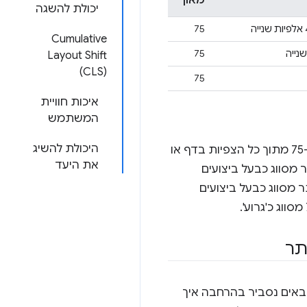
מאון
יכולת להשגה
75
Cumulative
75
Layout Shift
‏(CLS)
75
איכות חוויית
המשתמש
היכולת להשיג
בנוסף, כדי לסווג את הביצועים הכוללים של דף או אתר, אנחנו משתמשים בערך של הרבעון ה-75 מתוך כל הצפיות בדף או
את היעד
וב', האתר מסווג כבעל ביצועים
ף 'גרוע', האתר מסווג כבעל ביצועים
תר
הערכת ערכי הסף של מדדי Core Web Vitals. בקטעים הבאים נסביר בהרחבה איך