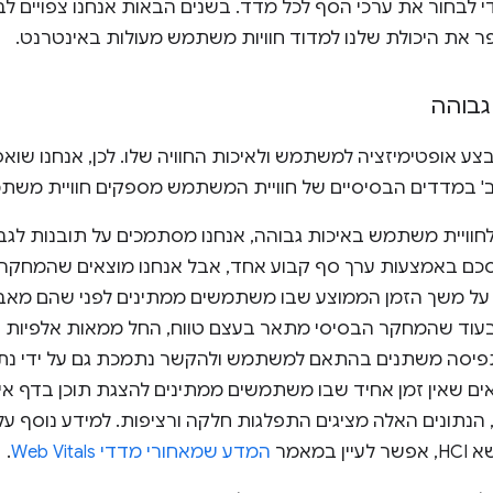
י לבחור את ערכי הסף לכל מדד. בשנים הבאות אנחנו צפויים לב
פר את היכולת שלנו למדוד חוויות משתמש מעולות באינטרנט.
גבוהה
צע אופטימיזציה למשתמש ולאיכות החוויה שלו. לכן, אנחנו שוא
' במדדים הבסיסיים של חוויית המשתמש מספקים חוויית משתמ
חוויית משתמש באיכות גבוהה, אנחנו מסתמכים על תובנות לג
מסכם באמצעות ערך סף קבוע אחד, אבל אנחנו מוצאים שהמחקר
ר על משך הזמן הממוצע שבו משתמשים ממתינים לפני שהם מא
בעוד שהמחקר הבסיסי מתאר בעצם טווח, החל ממאות אלפיות הש
פיסה משתנים בהתאם למשתמש ולהקשר נתמכת גם על ידי נתו
יים של Chrome, שמראים שאין זמן אחיד שבו משתמשים ממתינים להצגת תוכן 
הנתונים האלה מציגים התפלגות חלקה ורציפות. למידע נוסף ע
מאמר
המדע שמאחורי מדדי Web Vitals
.