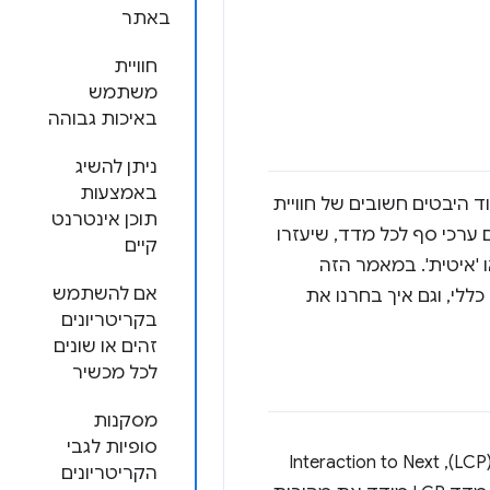
באתר
חוויית
משתמש
באיכות גבוהה
ניתן להשיג
באמצעות
יבטים חשובים של חוויית
תוכן אינטרנט
ערכי סף לכל מדד, שיעזרו
קיים
 'איטית'. במאמר הזה
אם להשתמש
תמשנו כדי לבחור את ערכי הסף של מדדי Core Web Vitals באופן כללי, וגם איך בחרנו את
בקריטריונים
זהים או שונים
לכל מכשיר
מסקנות
סופיות לגבי
מדדי הליבה לבדיקת חוויית המשתמש באתר הם שלושה מדדים: Largest Contentful Paint ‏ (LCP),‏ Interaction to Next
הקריטריונים