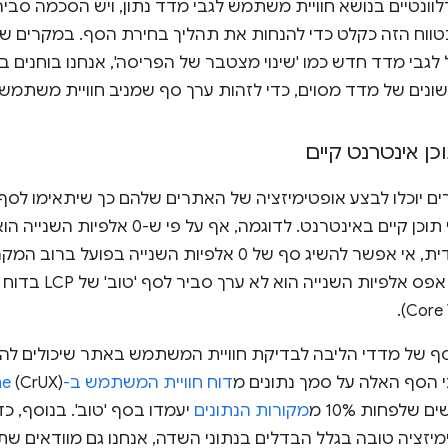
ונטיים בנושא חוויית משתמש לגבי מדד נתון, ויש הסכמה סבירה
וח הזה כקלט כדי להנחות את תהליך בחירת הסף. במקרים שבה
לגבי מדד חדש כמו 'שינוי מצטבר של הפריסה', אנחנו בוחנים 
ונים של מדד מסוים, כדי לזהות ערך סף שמניב חוויית משתמש 
ן אינטרנט קיים
ים יוכלו לבצע אופטימיזציה של האתרים שלהם כך שיתאימו לסף 
שמתבטא בחוויית טעינה מיידית, אי אפשר להשיג סף של 0 אלפיות הש
ברשת ובעיבוד במכשיר. ל
ף של מדדי הליבה לבדיקת חוויית המשתמש באתר שיכולים להיחש
 הסף האלה על סמך נתונים מ
דוח חוויית המשתמש ב-Chrome
 שלפחות 10% מ
מקורות הנתונים
יעמדו בסף 'טוב'. בנוסף, כד
יזציה טובה בגלל הבדלים בנתוני השדה, אנחנו גם מוודאים שתו