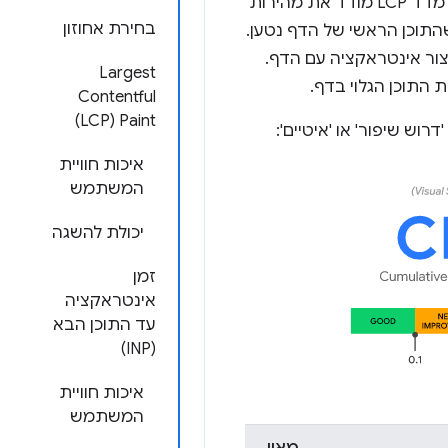
Paint ‏ (INP) ו-Cumulative Layout Shift ‏ (CLS). כל מדד מודד היבט אחר של חוויית המשתמש: מדד LCP מודד את מהירות
בחירת אחוזון
התוכן הראשי של הדף נטען.
יצור אינטראקציה עם הדף.
Largest
Contentful
Paint ‏(LCP)
איכות חוויית
המשתמש
יכולת להשגה
זמן
אינטראקציה
עד התוכן הבא
(INP)
איכות חוויית
המשתמש