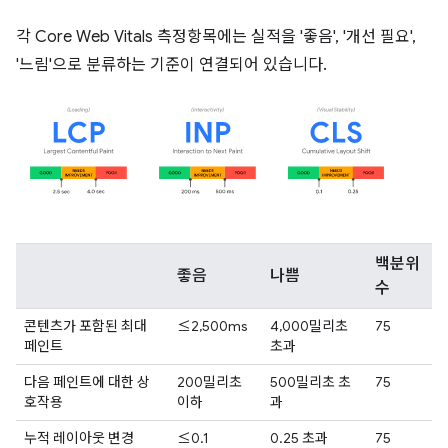
각 Core Web Vitals 측정항목에는 실적을 '좋음', '개선 필요',
'느림'으로 분류하는 기준이 연결되어 있습니다.
백분위
좋음
나쁨
수
콘텐츠가 포함된 최대
≤2,500ms
4,000밀리초
75
페인트
초과
다음 페인트에 대한 상
200밀리초
500밀리초 초
75
호작용
이하
과
누적 레이아웃 변경
≤0.1
0.25 초과
75