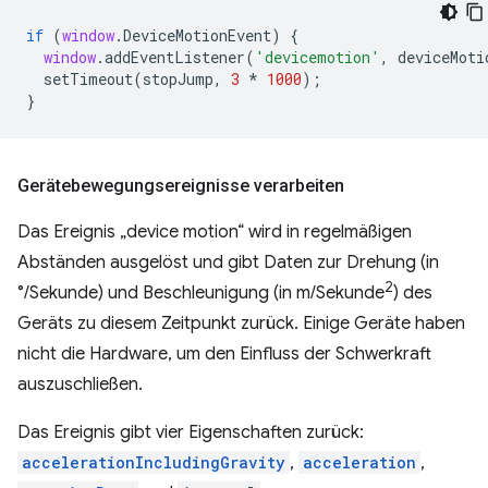
if
(
window
.
DeviceMotionEvent
)
{
window
.
addEventListener
(
'devicemotion'
,
deviceMoti
setTimeout
(
stopJump
,
3
*
1000
);
}
Gerätebewegungsereignisse verarbeiten
Das Ereignis „device motion“ wird in regelmäßigen
Abständen ausgelöst und gibt Daten zur Drehung (in
2
°/Sekunde) und Beschleunigung (in m/Sekunde
) des
Geräts zu diesem Zeitpunkt zurück. Einige Geräte haben
nicht die Hardware, um den Einfluss der Schwerkraft
auszuschließen.
Das Ereignis gibt vier Eigenschaften zurück:
accelerationIncludingGravity
,
acceleration
,