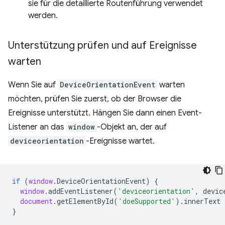
sie für die detaillierte Routenführung verwendet
werden.
Unterstützung prüfen und auf Ereignisse
warten
Wenn Sie auf
DeviceOrientationEvent
warten
möchten, prüfen Sie zuerst, ob der Browser die
Ereignisse unterstützt. Hängen Sie dann einen Event-
Listener an das
window
-Objekt an, der auf
deviceorientation
-Ereignisse wartet.
if
(
window
.
DeviceOrientationEvent
)
{
window
.
addEventListener
(
'deviceorientation'
,
devic
document
.
getElementById
(
'doeSupported'
).
innerText
}