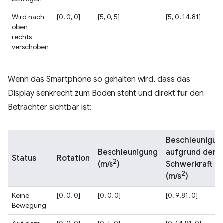
Wird nach
[0, 0, 0]
[5, 0, 5]
[5, 0, 14.81]
oben
rechts
verschoben
Wenn das Smartphone so gehalten wird, dass das
Display senkrecht zum Boden steht und direkt für den
Betrachter sichtbar ist:
Beschleunigun
Beschleunigung
aufgrund der
Status
Rotation
2
Schwerkraft
(m/s
)
2
(m/s
)
Keine
[0, 0, 0]
[0, 0, 0]
[0, 9.81, 0]
Bewegung
Auf dem
[0, 0, 0]
[0, 5, 0]
[0, 14.81, 0]