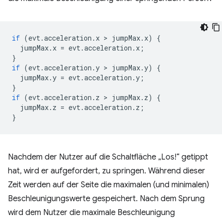
if
(
evt
.
acceleration
.
x
 > 
jumpMax
.
x
)
{
jumpMax
.
x
=
evt
.
acceleration
.
x
;
}
if
(
evt
.
acceleration
.
y
 > 
jumpMax
.
y
)
{
jumpMax
.
y
=
evt
.
acceleration
.
y
;
}
if
(
evt
.
acceleration
.
z
 > 
jumpMax
.
z
)
{
jumpMax
.
z
=
evt
.
acceleration
.
z
;
}
Nachdem der Nutzer auf die Schaltfläche „Los!“ getippt
hat, wird er aufgefordert, zu springen. Während dieser
Zeit werden auf der Seite die maximalen (und minimalen)
Beschleunigungswerte gespeichert. Nach dem Sprung
wird dem Nutzer die maximale Beschleunigung