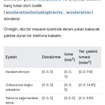
hariç tutan dört özellik
(
accelerationIncludingGravity
,
acceleration
)
döndürür.
Örneğin, düz bir masanın üzerinde ekranı yukarı bakacak
şekilde duran bir telefona bakalım.
Yer çekimi
İvme
Eyalet
Döndürme
ivmesi
2
(m/s
)
2
(m/sn
)
Hareket etmiyor
[0, 0, 0]
[0, 0,
[0, 0, 9.8]
0]
Gökyüzüne doğru
[0, 0, 0]
[0, 0,
[0, 0, 14.81]
yükselme
5]
Yalnızca sağa hareket
[0, 0, 0]
[3, 0, 0]
[3, 0, 9.81]
etme