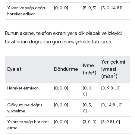
Yukarı ve sağa doğru
[0, 0, 0]
[5, 0, 5]
[5, 0, 14.81]
hareket ediyor
Bunun aksine, telefon ekranı yere dik olacak ve izleyici
tarafından doğrudan görülecek şekilde tutulursa:
Yer çekimi
İvme
Eyalet
Döndürme
ivmesi
2
(m/s
)
2
(m/sn
)
Hareket etmiyor
[0, 0, 0]
[0, 0,
[0, 9.81, 0]
0]
Gökyüzüne doğru
[0, 0, 0]
[0, 5,
[0, 14.81, 0]
yükselme
0]
Yalnızca sağa hareket
[0, 0, 0]
[3, 0, 0]
[3, 9.81, 0]
etme