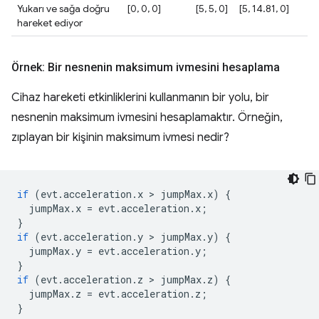
Yukarı ve sağa doğru
[0, 0, 0]
[5, 5, 0]
[5, 14.81, 0]
hareket ediyor
Örnek: Bir nesnenin maksimum ivmesini hesaplama
Cihaz hareketi etkinliklerini kullanmanın bir yolu, bir
nesnenin maksimum ivmesini hesaplamaktır. Örneğin,
zıplayan bir kişinin maksimum ivmesi nedir?
if
(
evt
.
acceleration
.
x
 > 
jumpMax
.
x
)
{
jumpMax
.
x
=
evt
.
acceleration
.
x
;
}
if
(
evt
.
acceleration
.
y
 > 
jumpMax
.
y
)
{
jumpMax
.
y
=
evt
.
acceleration
.
y
;
}
if
(
evt
.
acceleration
.
z
 > 
jumpMax
.
z
)
{
jumpMax
.
z
=
evt
.
acceleration
.
z
;
}