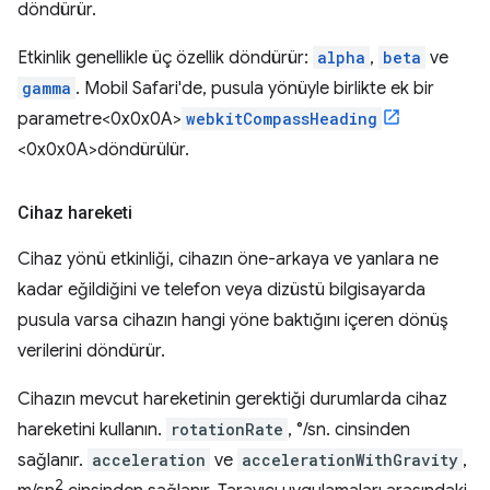
döndürür.
Etkinlik genellikle üç özellik döndürür:
alpha
,
beta
ve
gamma
. Mobil Safari'de, pusula yönüyle birlikte ek bir
parametre<0x0x0A>
webkitCompassHeading
<0x0x0A>döndürülür.
Cihaz hareketi
Cihaz yönü etkinliği, cihazın öne-arkaya ve yanlara ne
kadar eğildiğini ve telefon veya dizüstü bilgisayarda
pusula varsa cihazın hangi yöne baktığını içeren dönüş
verilerini döndürür.
Cihazın mevcut hareketinin gerektiği durumlarda cihaz
hareketini kullanın.
rotationRate
, °/sn. cinsinden
sağlanır.
acceleration
ve
accelerationWithGravity
,
2