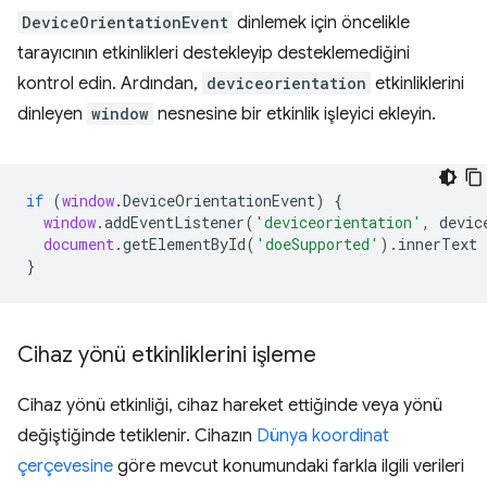
DeviceOrientationEvent
dinlemek için öncelikle
tarayıcının etkinlikleri destekleyip desteklemediğini
kontrol edin. Ardından,
deviceorientation
etkinliklerini
dinleyen
window
nesnesine bir etkinlik işleyici ekleyin.
if
(
window
.
DeviceOrientationEvent
)
{
window
.
addEventListener
(
'deviceorientation'
,
devic
document
.
getElementById
(
'doeSupported'
).
innerText
}
Cihaz yönü etkinliklerini işleme
Cihaz yönü etkinliği, cihaz hareket ettiğinde veya yönü
değiştiğinde tetiklenir. Cihazın
Dünya koordinat
çerçevesine
göre mevcut konumundaki farkla ilgili verileri