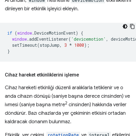
Ardından,
window
nesnesine
devicemotion
etkinliklerini
dinleyen bir etkinlik işleyici ekleyin.
if
(
window
.
DeviceMotionEvent
)
{
window
.
addEventListener
(
'devicemotion'
,
deviceMoti
setTimeout
(
stopJump
,
3
*
1000
);
}
Cihaz hareket etkinliklerini işleme
Cihaz hareketi etkinliği düzenli aralıklarla tetiklenir ve o
anda cihazın dönüşü (saniye başına derece cinsinden) ve
2
ivmesi (saniye başına metre
cinsinden) hakkında veriler
döndürür. Bazı cihazlarda yer çekiminin etkisini ortadan
kaldıracak donanım bulunmaz.
Etkinlik, yer çekimi,
rotationRate
ve
interval
etkilerini