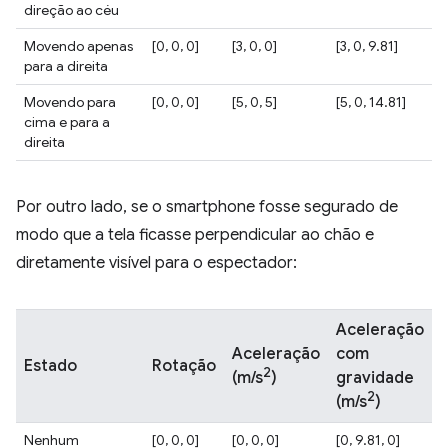
direção ao céu
Movendo apenas
[0, 0, 0]
[3, 0, 0]
[3, 0, 9.81]
para a direita
Movendo para
[0, 0, 0]
[5, 0, 5]
[5, 0, 14.81]
cima e para a
direita
Por outro lado, se o smartphone fosse segurado de
modo que a tela ficasse perpendicular ao chão e
diretamente visível para o espectador:
Aceleração
Aceleração
com
Estado
Rotação
2
gravidade
(m/s
)
2
(m/s
)
Nenhum
[0, 0, 0]
[0, 0, 0]
[0, 9.81, 0]