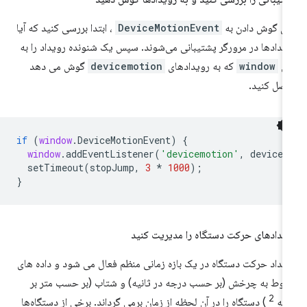
ای گوش دادن به
DeviceMotionEvent
، ابتدا بررسی کنید که آیا
یدادها در مرورگر پشتیبانی می‌شوند. سپس یک شنونده رویداد را به
ی
window
که به رویدادهای
devicemotion
گوش می دهد
صل کنید.
if
(
window
.
DeviceMotionEvent
)
{
window
.
addEventListener
(
'devicemotion'
,
deviceM
setTimeout
(
stopJump
,
3
*
1000
);
}
یدادهای حرکت دستگاه را مدیریت کنید
یداد حرکت دستگاه در یک بازه زمانی منظم فعال می شود و داده های
بوط به چرخش (بر حسب درجه در ثانیه) و شتاب (بر حسب متر بر
2
نیه
) دستگاه را در آن لحظه از زمان برمی گرداند. برخی از دستگاه‌ها