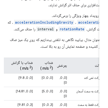
ت‌افزاری برای حذف اثر گرانش ندارند.
ن رویداد چهار ویژگی را برمی‌گرداند،
acceleratio
،
accelerationIncludingGravity
، که
رات گرانش،
rotationRate
و
interval
را حذف می‌کند.
 عنوان مثال، بیایید نگاهی به تلفنی بیندازیم که روی یک میز صاف
از کشیده و صفحه نمایش آن رو به بالا است.
شتاب
شتاب با گرانش
ایالت
چرخش
2
2
)
(m/s
)
(m/s
حرکت نمی کند
[0، 0،
[0، 0، 0]
[0، 0، 9.8]
0]
حرکت به سمت آسمان
[0، 0،
[0، 0، 5]
[0، 0، 14.81]
0]
حرکت فقط به سمت
[0، 0،
[3، 0، 0]
[3، 0، 9.81]