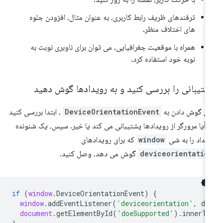
ترفندهای ظریف رابط کاربری، به عنوان مثال، افزودن جلوه
های اختلاف منظر.
همراه با موقعیت جغرافیایی، می توان برای ناوبری نوبت به
نوبه خود استفاده کرد.
شتیبانی را بررسی کنید و به رویدادها گوش دهید
ای گوش دادن به
DeviceOrientationEvent
، ابتدا بررسی کنید
 آیا مرورگر از رویدادها پشتیبانی می کند یا خیر. سپس، یک شنونده
یداد را به شی
window
که برای رویدادهای
deviceorientatio
گوش می دهد، وصل کنید.
if
(
window
.
DeviceOrientationEvent
)
{
window
.
addEventListener
(
'deviceorientation'
,
de
document
.
getElementById
(
'doeSupported'
).
innerTe