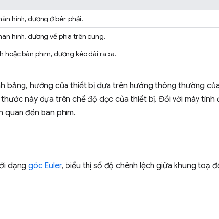
àn hình, dương ở bên phải.
àn hình, dương về phía trên cùng.
h hoặc bàn phím, dương kéo dài ra xa.
nh bảng, hướng của thiết bị dựa trên hướng thông thường của 
h thước này dựa trên chế độ dọc của thiết bị. Đối với máy tín
ên quan đến bàn phím.
ưới dạng
góc Euler
, biểu thị số độ chênh lệch giữa khung toạ đ