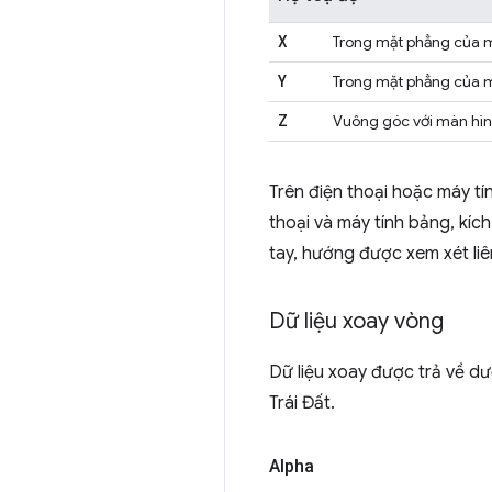
X
Trong mặt phẳng của m
Y
Trong mặt phẳng của m
Z
Vuông góc với màn hìn
Trên điện thoại hoặc máy tí
thoại và máy tính bảng, kíc
tay, hướng được xem xét li
Dữ liệu xoay vòng
Dữ liệu xoay được trả về d
Trái Đất.
Alpha