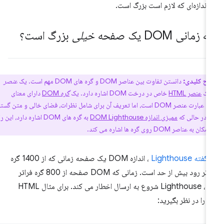
 اندازه‌ای که لازم است بزرگ است.
 زمانی DOM یک صفحه
خیلی
بزرگ است؟
اح کلیدی:
دانستن تفاوت بین عناصر DOM و گره های DOM مهم است. یک
عنصر
عنصر HTML
خاص در درخت DOM اشاره دارد. یک
گره
DOM
دارای معنای
همپوشانی با عبارت عنصر DOM است، اما تعریف آن برای شامل نظرات، فضای خالی و متن گسترش
. در حالی که
ممیزی اندازه DOM Lighthouse
به گره های DOM اشاره دارد، این راهنما
اصر DOM روی گره ها اشاره می کند.
گفته Lighthouse
، اندازه DOM یک صفحه زمانی که از 1400 گره
فراتر رود بیش از حد است. زمانی که DOM صفحه از 800 گره فراتر
رود، Lighthouse شروع به ارسال اخطار می کند. برای مثال HTML
ر را در نظر بگیرید: