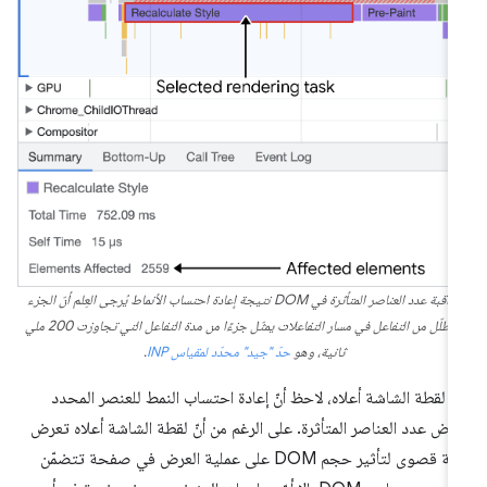
مراقبة عدد العناصر المتأثرة في DOM نتيجة إعادة احتساب الأنماط يُرجى العِلم أنّ الجزء
المظلّل من التفاعل في مسار التفاعلات يمثّل جزءًا من مدة التفاعل التي تجاوزت 200 ملي
ثانية، وهو
حدّ "جيد" محدّد لمقياس INP
.
 لقطة الشاشة أعلاه، لاحظ أنّ إعادة احتساب النمط للعنصر المحدد
رض عدد العناصر المتأثرة. على الرغم من أنّ لقطة الشاشة أعلاه تعرض
حالة قصوى لتأثير حجم DOM على عملية العرض في صفحة تتضمّن