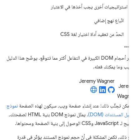
استراتيجيات أخرى يجب أخذها في الاعتبار
اتّباع نهج إضافي
الحدّ من تعقيد أداة اختيار لغة CSS
تؤثر أحجام DOM الكبيرة في التفاعل أكثر مما تتوقّع. يوضّح هذا الدليل
سبب وما يمكنك فعله.
Jeremy Wagner
 يمكن تجنُّب ذلك: عند إنشاء صفحة ويب، سيكون لهذه الصفحة
نموذج
ثيل المستندات (DOM)
. يمثّل نموذج DOM بنية HTML لصفحتك،
JavaScript وCSS الوصول إلى بنية الصفحة ومحتواها.
ع ذلك، تكمن المشكلة في أنّ
حجم
نموذج المستند يؤثّر في قدرة