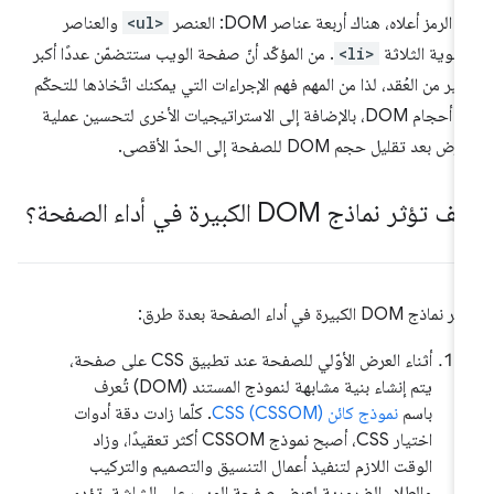
 الرمز أعلاه، هناك أربعة عناصر DOM: العنصر
<ul>
والعناصر
ثانوية الثلاثة
<li>
. من المؤكّد أنّ صفحة الويب ستتضمّن عددًا أكبر
ثير من العُقد، لذا من المهم فهم الإجراءات التي يمكنك اتّخاذها للتحكّم
في أحجام DOM، بالإضافة إلى الاستراتيجيات الأخرى لتحسين عملية
رض بعد تقليل حجم DOM للصفحة إلى الحدّ الأقصى.
 تؤثر نماذج DOM الكبيرة في أداء الصفحة؟
ماذج DOM الكبيرة في أداء الصفحة بعدة طرق:
أثناء العرض الأوّلي للصفحة عند تطبيق CSS على صفحة،
يتم إنشاء بنية مشابهة لنموذج المستند (DOM) تُعرف
باسم
نموذج كائن CSS (CSSOM)
. كلّما زادت دقة أدوات
اختيار CSS، أصبح نموذج CSSOM أكثر تعقيدًا، وزاد
الوقت اللازم لتنفيذ أعمال التنسيق والتصميم والتركيب
والطلاء الضرورية لعرض صفحة الويب على الشاشة. تؤدي