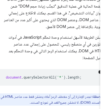
للصفحة الحالية في عملية التدقيق "تجنُّب زيادة حجم DOM" ضمن
عنوان "بيانات التشخيص". في هذا القسم، يمكنك الاطّلاع على إجمالي
عدد عناصر DOM، وعنصر DOM الذي يحتوي على أكبر عدد من العناصر
ثانوية، بالإضافة إلى عنصر DOM الأعمق.
تتضمّن الطريقة الأسهل استخدام وحدة تحكّم JavaScript في أدوات
مطوّرين في أي متصفّح رئيسي. للحصول على إجمالي عدد عناصر
HTML في DOM، يمكنك استخدام الرمز التالي في وحدة التحكّم بعد
ميل الصفحة:
document
.
querySelectorAll
(
'*'
).
length
;
ملاحظة:
تجدر الإشارة إلى أنّ مقتطف الرمز أعلاه يتضمّن فقط عدد
عناصر
HTML في
ند (DOM). لا تتضمّن جميع
العُقد
في نموذج المستند.