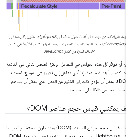
مهمة طويلة كما هو موضّح في أداة تحليل الأداء في &quot;أدوات مطوّري البرامج في
Chrome&quot; تحدث المهمة الطويلة المعروضة بسبب إدراج عناصر DOM في عناصر
DOM كبيرة من خلال JavaScript.
كن أن تؤثّر كل هذه العوامل في التفاعل، ولكنّ العنصر الثاني في القائمة
لاه يكتسب أهمية خاصة. إذا أدّى تفاعل إلى تغيير في نموذج المستند
(DOM)، يمكن أن يؤدي ذلك إلى الكثير من العمل الذي يمكن أن يساهم
ضعف مقياس INP على الصفحة.
يف يمكنني قياس حجم عناصر DOM؟
يمكنك قياس حجم نموذج المستند (DOM) بعدة طرق. تستخدم الطريقة
الأولى Lighthouse. عند إجراء تدقيق، ستظهر إحصاءات حول DOM