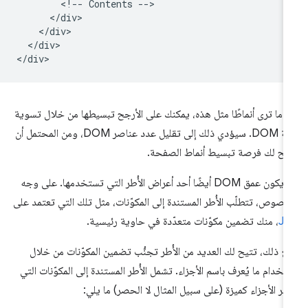
        <!-- Contents -->

      </div>

    </div>

  </div>

دما ترى أنماطًا مثل هذه، يمكنك على الأرجح تبسيطها من خلال تسوية
بنية DOM. سيؤدي ذلك إلى تقليل عدد عناصر DOM، ومن المحتمل أن
يح لك فرصة تبسيط أنماط الصفحة.
قد يكون عمق DOM أيضًا أحد أعراض الأُطر التي تستخدمها. على وجه
خصوص، تتطلّب الأُطر المستندة إلى المكوّنات، مثل تلك التي تعتمد على
JS
، منك تضمين مكوّنات متعدّدة في حاوية رئيسية.
ع ذلك، تتيح لك العديد من الأُطر تجنُّب تضمين المكوّنات من خلال
تخدام ما يُعرف باسم الأجزاء. تشمل الأُطر المستندة إلى المكوّنات التي
فّر الأجزاء كميزة (على سبيل المثال لا الحصر) ما يلي: