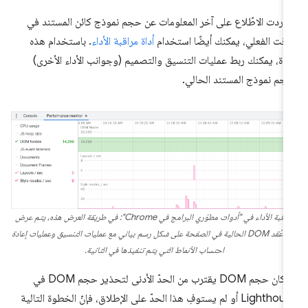
ا أردت الاطّلاع على آخر المعلومات عن حجم نموذج كائن المستند في
وقت الفعلي، يمكنك أيضًا استخدام
أداة مراقبة الأداء
. باستخدام هذه
أداة، يمكنك ربط عمليات التنسيق والتصميم (وجوانب الأداء الأخرى)
جم نموذج المستند الحالي.
مراقبة الأداء في "أدوات مطوّري البرامج في Chrome": في طريقة العرض هذه، يتم عرض
عدد عُقد DOM الحالية في الصفحة على شكل رسم بياني مع عمليات التنسيق وعمليات إعادة
احتساب الأنماط التي يتم تنفيذها في الثانية.
إذا كان حجم DOM يقترب من الحدّ الأدنى لتحذير حجم DOM في
Lighthouse أو لم يستوفِ هذا الحدّ على الإطلاق، فإنّ الخطوة التالية