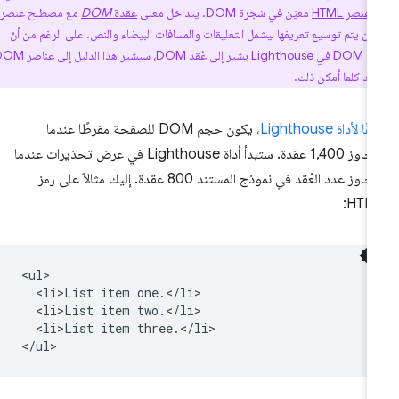
عنصر HTML
معيّن في شجرة DOM. يتداخل معنى
عقدة
DOM
مع مصطلح عنصر
Lighth
يشير إلى عُقد DOM، سيشير هذا الدليل إلى عناصر DOM
عُقد كلما أمكن ذلك.
ا لأداة Lighthouse
، يكون حجم DOM للصفحة مفرطًا عندما
يتجاوز 1,400 عقدة. ستبدأ أداة Lighthouse في عرض تحذيرات عندما
يتجاوز عدد العُقد في نموذج المستند 800 عقدة. إليك مثالاً على رمز
HTML
<ul>

  <li>List item one.</li>

  <li>List item two.</li>

  <li>List item three.</li>
