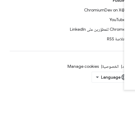
Follow
@ChromiumDev on X
YouTube
Chrome للمطوّرين على LinkedIn
خلاصة RSS
بنود
الخصوصية
Manage cookies