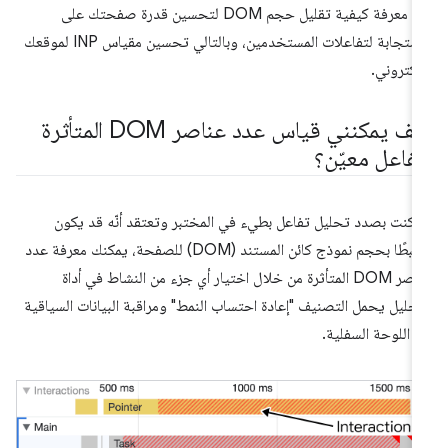
هي معرفة كيفية تقليل حجم DOM لتحسين قدرة صفحتك على
الاستجابة لتفاعلات المستخدمين، وبالتالي تحسين مقياس INP لموقعك
إلكتروني.
كيف يمكنني قياس عدد عناصر DOM المتأثرة
تفاعل معيّن؟
ا كنت بصدد تحليل تفاعل بطيء في المختبر وتعتقد أنّه قد يكون
مرتبطًا بحجم نموذج كائن المستند (DOM) للصفحة، يمكنك معرفة عدد
عناصر DOM المتأثرة من خلال اختيار أي جزء من النشاط في أداة
تحليل يحمل التصنيف "إعادة احتساب النمط" ومراقبة البيانات السياقية
 اللوحة السفلية.