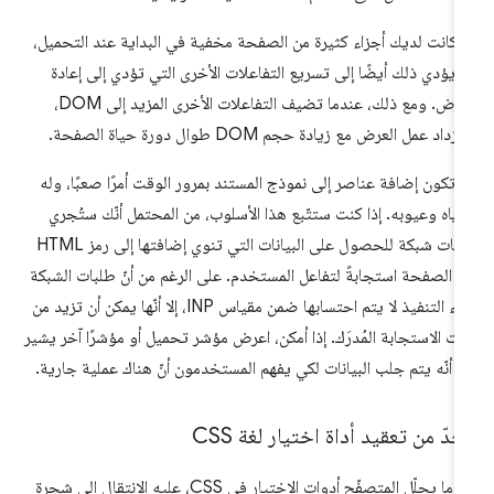
ا كانت لديك أجزاء كثيرة من الصفحة مخفية في البداية عند التحميل،
 يؤدي ذلك أيضًا إلى تسريع التفاعلات الأخرى التي تؤدي إلى إعادة
العرض. ومع ذلك، عندما تضيف التفاعلات الأخرى المزيد إلى DOM،
داد عمل العرض مع زيادة حجم DOM طوال دورة حياة الصفحة.
 تكون إضافة عناصر إلى نموذج المستند بمرور الوقت أمرًا صعبًا، وله
اياه وعيوبه. إذا كنت ستتّبع هذا الأسلوب، من المحتمل أنّك ستُجري
طلبات شبكة للحصول على البيانات التي تنوي إضافتها إلى رمز HTML
 الصفحة استجابةً لتفاعل المستخدم. على الرغم من أنّ طلبات الشبكة
أثناء التنفيذ لا يتم احتسابها ضمن مقياس INP، إلا أنّها يمكن أن تزيد من
ت الاستجابة المُدرَك. إذا أمكن، اعرض مؤشر تحميل أو مؤشرًا آخر يشير
ى أنّه يتم جلب البيانات لكي يفهم المستخدمون أنّ هناك عملية جارية.
حدّ من تعقيد أداة اختيار لغة CSS
عندما يحلّل المتصفّح أدوات الاختيار في CSS، عليه الانتقال إلى شجرة