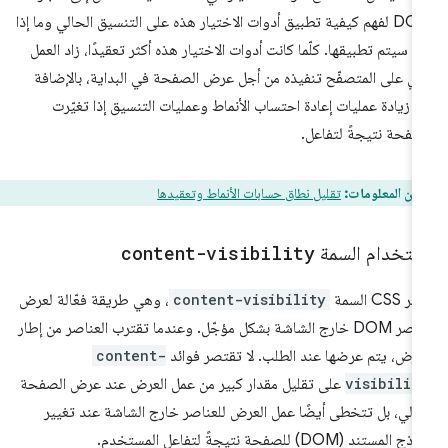
DOM لفهم كيفية تطبيق أدوات الاختيار هذه على التنسيق الحالي وما إذا
ن سيتم تطبيقها. كلّما كانت أدوات الاختيار هذه أكثر تعقيدًا، زاد العمل
ذي على المتصفّح تنفيذه من أجل عرض الصفحة في البداية، بالإضافة
ى زيادة عمليات إعادة احتساب الأنماط وعمليات التنسيق إذا تغيّرت
صفحة نتيجةً لتفاعل.
من المعلومات:
تقليل نطاق حسابات الأنماط وتعقيدها
ستخدام السمة
content-visibility
ر CSS السمة
content-visibility
، وهي طريقة فعّالة لعرض
عناصر DOM خارج الشاشة بشكل مؤجّل. وعندما تقترب العناصر من إطار
عرض، يتم عرضها عند الطلب. لا تقتصر فوائد
content-
visibilit
على تقليل مقدار كبير من عمل العرض عند عرض الصفحة
أولي، بل تتخطى أيضًا عمل العرض للعناصر خارج الشاشة عند تغيير
 المستند (DOM) للصفحة نتيجةً لتفاعل المستخدم.