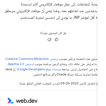
تجابةً للتفاعلات، إلى جعل موقعك الإلكتروني أكثر استجابةً
مستخدمين عند تفاعلهم معه. وهذا يعني أنّ موقعك الإلكتروني سيحقّق
أقل لمؤشر INP، ما يؤدي إلى تحسين تجربة المستخدم.
هل كان المحتوى مفيدًا؟
ّ محتوى هذه الصفحة مرخّص بموجب
ترخيص Creative Commons Attribution
4‏
ما لم يُنصّ على خلاف ذلك، ونماذج الرموز مرخّصة بموجب
ترخيص Apache 2.0‏
.
اطّلاع على التفاصيل، يُرجى مراجعة
سياسات موقع Google Developers‏
. إنّ Java
لامة تجارية مسجَّلة لشركة Oracle و/أو شركائها التابعين.
التعديل الأخير: 2023-05-09 (حسب التوقيت العالمي المتفَّق عليه)