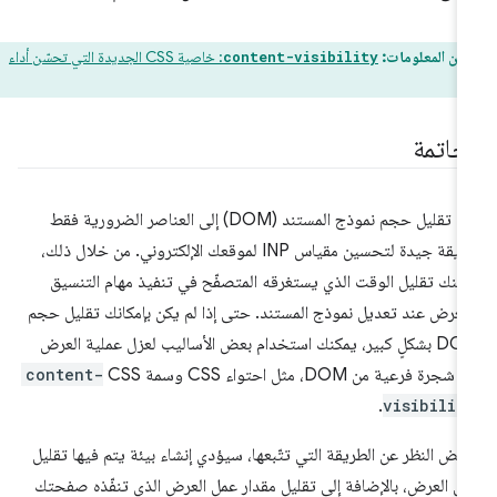
من المعلومات:
: خاصية CSS الجديدة التي تحسّن أداء
content-visibility
لخاتمة
يُعدّ تقليل حجم نموذج المستند (DOM) إلى العناصر الضرورية فقط
طريقة جيدة لتحسين مقياس INP لموقعك الإلكتروني. من خلال ذلك،
كنك تقليل الوقت الذي يستغرقه المتصفّح في تنفيذ مهام التنسيق
لعرض عند تعديل نموذج المستند. حتى إذا لم يكن بإمكانك تقليل حجم
DOM بشكلٍ كبير، يمكنك استخدام بعض الأساليب لعزل عملية العرض
جرة فرعية من DOM، مثل احتواء CSS وسمة CSS
content-
.
visibilit
غض النظر عن الطريقة التي تتّبعها، سيؤدي إنشاء بيئة يتم فيها تقليل
ل العرض، بالإضافة إلى تقليل مقدار عمل العرض الذي تنفّذه صفحتك