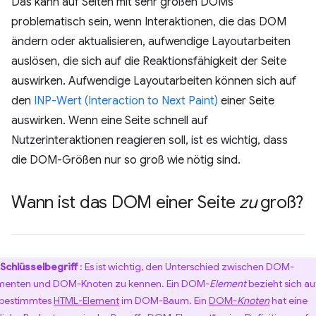
Das kann auf Seiten mit sehr großen DOMs
problematisch sein, wenn Interaktionen, die das DOM
ändern oder aktualisieren, aufwendige Layoutarbeiten
auslösen, die sich auf die Reaktionsfähigkeit der Seite
auswirken. Aufwendige Layoutarbeiten können sich auf
den
INP-Wert (Interaction to Next Paint)
einer Seite
auswirken. Wenn eine Seite schnell auf
Nutzerinteraktionen reagieren soll, ist es wichtig, dass
die DOM-Größen nur so groß wie nötig sind.
Wann ist das DOM einer Seite
zu
groß?
Schlüsselbegriff
: Es ist wichtig, den Unterschied zwischen DOM-
menten und DOM-Knoten zu kennen. Ein DOM-
Element
bezieht sich au
 bestimmtes
HTML-Element
im DOM-Baum. Ein
DOM-
Knoten
hat eine