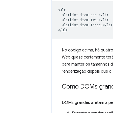
<ul>

  <li>List item one.</li>

  <li>List item two.</li>

  <li>List item three.</li>

No código acima, há quatr
Web quase certamente terá 
para manter os tamanhos do
renderização depois que o 
Como DOMs grande
DOMs grandes afetam a pe