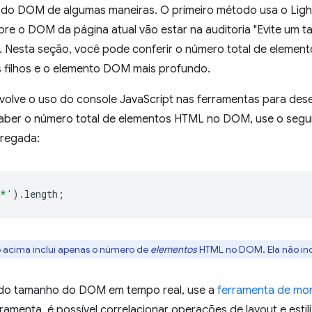
o do DOM de algumas maneiras. O primeiro método usa o Lig
sobre o DOM da página atual vão estar na auditoria "Evite um
". Nesta seção, você pode conferir o número total de elem
 filhos e o elemento DOM mais profundo.
volve o uso do console JavaScript nas ferramentas para des
saber o número total de elementos HTML no DOM, use o segu
rregada:
*'
).
length
;
o acima inclui apenas o número de
elementos
HTML no DOM. Ela não inc
o do tamanho do DOM em tempo real, use a
ferramenta de mo
ramenta, é possível correlacionar operações de layout e esti