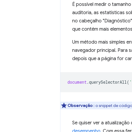
É possível medir o tamanh
auditoria, as estatísticas 
no cabeçalho "Diagnóstico
que contém mais elementos
Um método mais simples en
navegador principal. Para 
depois que a página for ca
document
.
querySelectorAll
(
'
Observação
: o snippet de códig
Se quiser ver a atualizaçã
desempenho
. Com essa fer