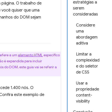
estratégias a
 página. O trabalho de
serem
 você quiser que uma
consideradas
tamanhos do DOM sejam
Considere
uma
abordagem
aditiva
Limitar a
efere a um
elemento HTML
específico
complexidad
 é expandida para incluir
e do seletor
nós do DOM, este guia vai se referir a
de CSS
Usar a
cede 1.400 nós. O
propriedade
Confira este exemplo de
content-
visibility