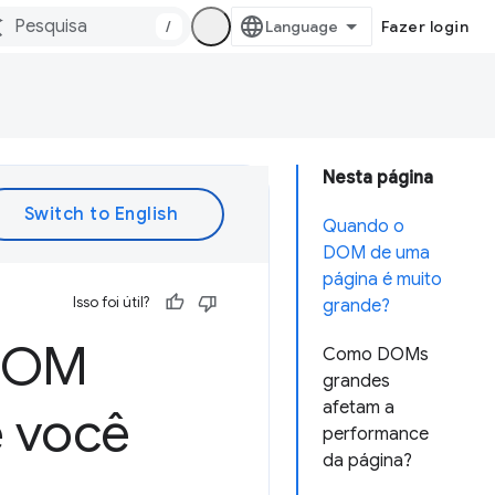
/
Fazer login
Nesta página
Quando o
DOM de uma
página é muito
Isso foi útil?
grande?
 DOM
Como DOMs
grandes
afetam a
e você
performance
da página?