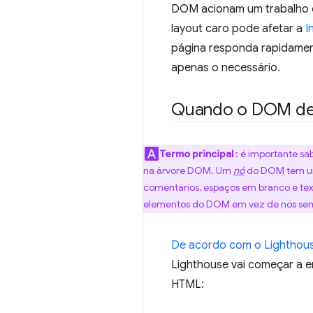
DOM acionam um trabalho de
layout caro pode afetar a
I
página responda rapidamen
apenas o necessário.
Quando o DOM de
Termo principal
: é importante s
na árvore DOM. Um
nó
do DOM tem um 
comentários, espaços em branco e te
elementos do DOM em vez de nós semp
De acordo com o Lighthou
Lighthouse vai começar a 
HTML: