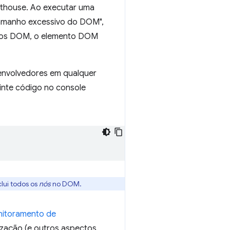
hthouse. Ao executar uma
 tamanho excessivo do DOM",
entos DOM, o elemento DOM
envolvedores em qualquer
inte código no console
lui todos os
nós
no DOM.
nitoramento de
lização (e outros aspectos