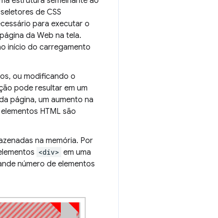
uma estrutura semelhante ao
 seletores de CSS
cessário para executar o
 página da Web na tela.
no início do carregamento
os, ou modificando o
ação pode resultar em um
l da página, um aumento na
o elementos HTML são
azenadas na memória. Por
 elementos
<div>
em uma
grande número de elementos