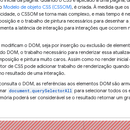
o inicial da página. Quando o CSS é aplicado a uma página, 
mo
Modelo de objeto CSS (CSSOM)
, é criada. À medida que os
cidade, o CSSOM se torna mais complexo, e mais tempo é ne
omposição e o trabalho de pintura necessários para desenhar a
umenta a latência de interação para interações que ocorrem 
 modificam o DOM, seja por inserção ou exclusão de element
 do DOM, o trabalho necessário para renderizar essa atualiz
composição e pintura muito caros. Assim como no render inicia
letor de CSS pode adicionar trabalho de renderização quand
o resultado de uma interação.
consulta o DOM, as referências aos elementos DOM são arm
amar
document.querySelectorAll
para selecionar todos os
mória poderá ser considerável se o resultado retornar um 