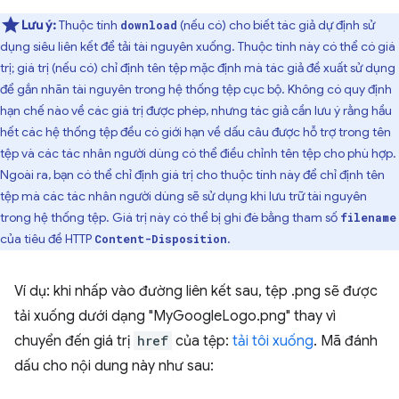
Lưu ý:
Thuộc tính
(nếu có) cho biết tác giả dự định sử
download
dụng siêu liên kết để tải tài nguyên xuống. Thuộc tính này có thể có giá
trị; giá trị (nếu có) chỉ định tên tệp mặc định mà tác giả đề xuất sử dụng
để gắn nhãn tài nguyên trong hệ thống tệp cục bộ. Không có quy định
hạn chế nào về các giá trị được phép, nhưng tác giả cần lưu ý rằng hầu
hết các hệ thống tệp đều có giới hạn về dấu câu được hỗ trợ trong tên
tệp và các tác nhân người dùng có thể điều chỉnh tên tệp cho phù hợp.
Ngoài ra, bạn có thể chỉ định giá trị cho thuộc tính này để chỉ định tên
tệp mà các tác nhân người dùng sẽ sử dụng khi lưu trữ tài nguyên
trong hệ thống tệp. Giá trị này có thể bị ghi đè bằng tham số
filename
của tiêu đề HTTP
.
Content-Disposition
Ví dụ: khi nhấp vào đường liên kết sau, tệp .png sẽ được
tải xuống dưới dạng "MyGoogleLogo.png" thay vì
chuyển đến giá trị
href
của tệp:
tải tôi xuống
. Mã đánh
dấu cho nội dung này như sau: