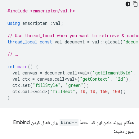
#include <emscripten/val.h>
using
emscripten
::
val
;
// Use thread_local when you want to retrieve & cach
thread_local
const
val
document
=
val
::
global
(
"docum
// …
int
main
()
{
val
canvas
=
document
.
call<val>
(
"getElementById"
,
val
ctx
=
canvas
.
call<val>
(
"getContext"
,
"2d"
);
ctx
.
set
(
"fillStyle"
,
"green"
);
ctx
.
call<void>
(
"fillRect"
,
10
,
10
,
150
,
100
);
}
هنگام پیوند دادن این کد، حتماً
--bind
برای فعال کردن Embind
عبور دهید: