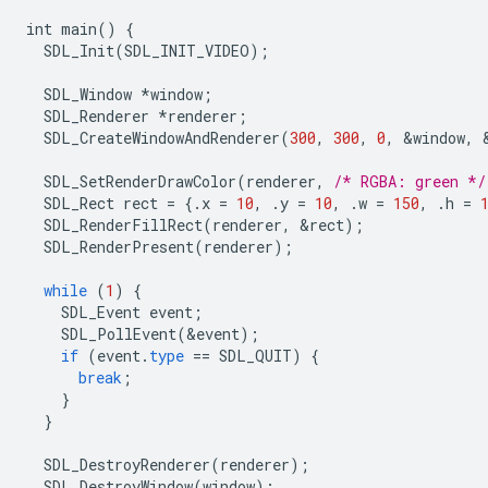
int
main
()
{
SDL_Init
(
SDL_INIT_VIDEO
);
SDL_Window
*
window
;
SDL_Renderer
*
renderer
;
SDL_CreateWindowAndRenderer
(
300
,
300
,
0
,
&
window
,
SDL_SetRenderDrawColor
(
renderer
,
/* RGBA: green */
SDL_Rect
rect
=
{.
x
=
10
,
.
y
=
10
,
.
w
=
150
,
.
h
=
SDL_RenderFillRect
(
renderer
,
&
rect
);
SDL_RenderPresent
(
renderer
);
while
(
1
)
{
SDL_Event
event
;
SDL_PollEvent
(
&
event
);
if
(
event
.
type
==
SDL_QUIT
)
{
break
;
}
}
SDL_DestroyRenderer
(
renderer
);
SDL_DestroyWindow
(
window
);