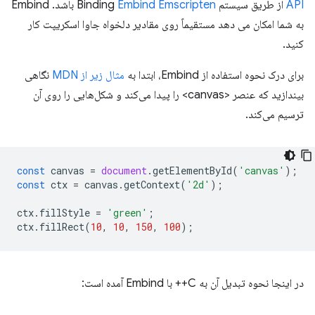
API
از طریق سیستم Binding
Embind Emscripten
باشد. Embind
به شما امکان می دهد مستقیماً روی مقادیر دلخواه جاوا اسکریپت کار
کنید.
برای درک نحوه استفاده از Embind، ابتدا به
مثال زیر از MDN
نگاهی
بیندازید که عنصر <canvas> را پیدا می‌کند و شکل‌هایی را روی آن
ترسیم می‌کند.
const
canvas
=
document
.
getElementById
(
'canvas'
);
const
ctx
=
canvas
.
getContext
(
'2d'
);
ctx
.
fillStyle
=
'green'
;
ctx
.
fillRect
(
10
,
10
,
150
,
100
);
در اینجا نحوه تبدیل آن به C++ با Embind آمده است: