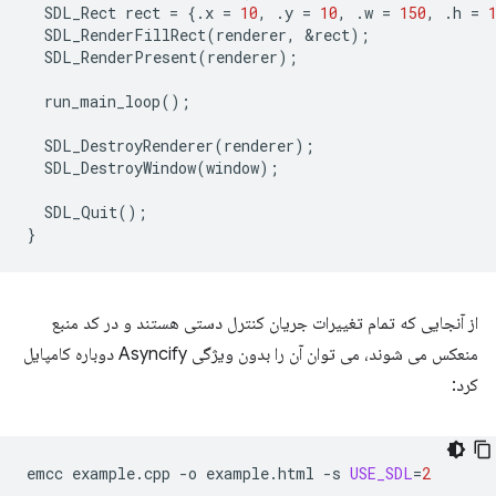
SDL_Rect
rect
=
{.
x
=
10
,
.
y
=
10
,
.
w
=
150
,
.
h
=
SDL_RenderFillRect
(
renderer
,
&
rect
);
SDL_RenderPresent
(
renderer
);
run_main_loop
();
SDL_DestroyRenderer
(
renderer
);
SDL_DestroyWindow
(
window
);
SDL_Quit
();
}
از آنجایی که تمام تغییرات جریان کنترل دستی هستند و در کد منبع
منعکس می شوند، می توان آن را بدون ویژگی Asyncify دوباره کامپایل
کرد:
emcc
example.cpp
-o
example.html
-s
USE_SDL
=
2