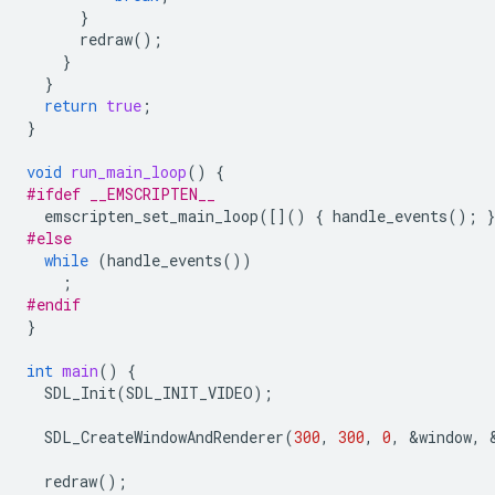
}
redraw
();
}
}
return
true
;
}
void
run_main_loop
()
{
#ifdef __EMSCRIPTEN__
emscripten_set_main_loop
([]()
{
handle_events
();
}
#else
while
(
handle_events
())
;
#endif
}
int
main
()
{
SDL_Init
(
SDL_INIT_VIDEO
);
SDL_CreateWindowAndRenderer
(
300
,
300
,
0
,
&
window
,
redraw
();