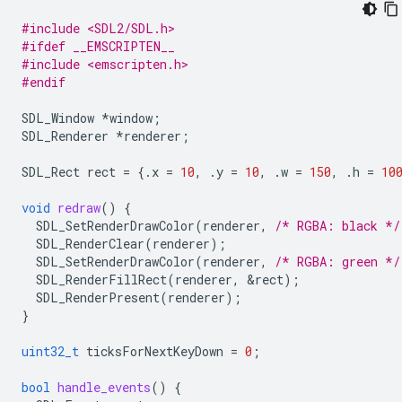
#include <SDL2/SDL.h>
#ifdef __EMSCRIPTEN__
#include <emscripten.h>
#endif
SDL_Window
*
window
;
SDL_Renderer
*
renderer
;
SDL_Rect
rect
=
{.
x
=
10
,
.
y
=
10
,
.
w
=
150
,
.
h
=
10
void
redraw
()
{
SDL_SetRenderDrawColor
(
renderer
,
/* RGBA: black */
SDL_RenderClear
(
renderer
);
SDL_SetRenderDrawColor
(
renderer
,
/* RGBA: green */
SDL_RenderFillRect
(
renderer
,
&
rect
);
SDL_RenderPresent
(
renderer
);
}
uint32_t
ticksForNextKeyDown
=
0
;
bool
handle_events
()
{