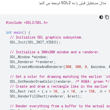
مثال مستطیل قبلی را به SDL2 ترجمه می کنم:
#include <SDL2/SDL.h>
int
main
()
{
// Initialize SDL graphics subsystem.
SDL_Init
(
SDL_INIT_VIDEO
);
// Initialize a 300x300 window and a renderer.
SDL_Window
*
window
;
SDL_Renderer
*
renderer
;
SDL_CreateWindowAndRenderer
(
300
,
300
,
0
,
&
window
,
// Set a color for drawing matching the earlier `c
SDL_SetRenderDrawColor
(
renderer
,
/* RGBA: green */
// Create and draw a rectangle like in the earlier
SDL_Rect
rect
=
{.
x
=
10
,
.
y
=
10
,
.
w
=
150
,
.
h
=
SDL_RenderFillRect
(
renderer
,
&
rect
);
// Render everything from a buffer to the actual s