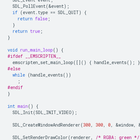
SDL_PollEvent
(
&
event
);
if
(
event
.
type
==
SDL_QUIT
)
{
return
false
;
}
return
true
;
}
void
run_main_loop
()
{
#ifdef __EMSCRIPTEN__
emscripten_set_main_loop
([]()
{
handle_events
();
}
#else
while
(
handle_events
())
;
#endif
}
int
main
()
{
SDL_Init
(
SDL_INIT_VIDEO
);
SDL_CreateWindowAndRenderer
(
300
,
300
,
0
,
&
window
,
SDL_SetRenderDrawColor
(
renderer
,
/* RGBA: green */