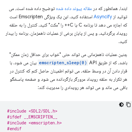
ابتدا، همانطور که در
مقاله پیوند داده شده
توضیح داده شده است، می
توانید از
Asyncify
استفاده کنید. این یک ویژگی Emscripten است
که اجازه می دهد تا برنامه C یا C++ را "مکث" کنید، کنترل را به حلقه
رویداد برگردانید، و پس از پایان برخی از عملیات ناهمزمان، برنامه را بیدار
کنید.
چنین عملیات ناهمزمانی می تواند حتی "خواب برای حداقل زمان ممکن"
باشد، که از طریق
emscripten_sleep(0)
API بیان می شود. با
قرار دادن آن در وسط حلقه، می توانم اطمینان حاصل کنم که کنترل در
هر تکرار به حلقه رویداد مرورگر بازگردانده می شود و صفحه پاسخگو
باقی می ماند و می تواند هر رویدادی را مدیریت کند:
#include <SDL2/SDL.h>
#ifdef __EMSCRIPTEN__
#include <emscripten.h>
#endif