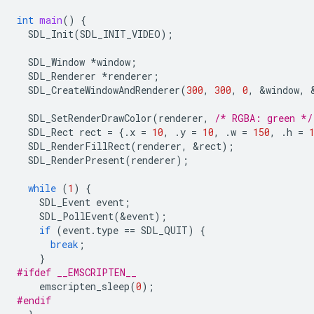
int
main
()
{
SDL_Init
(
SDL_INIT_VIDEO
);
SDL_Window
*
window
;
SDL_Renderer
*
renderer
;
SDL_CreateWindowAndRenderer
(
300
,
300
,
0
,
&
window
,
SDL_SetRenderDrawColor
(
renderer
,
/* RGBA: green */
SDL_Rect
rect
=
{.
x
=
10
,
.
y
=
10
,
.
w
=
150
,
.
h
=
SDL_RenderFillRect
(
renderer
,
&
rect
);
SDL_RenderPresent
(
renderer
);
while
(
1
)
{
SDL_Event
event
;
SDL_PollEvent
(
&
event
);
if
(
event
.
type
==
SDL_QUIT
)
{
break
;
}
#ifdef __EMSCRIPTEN__
emscripten_sleep
(
0
);
#endif