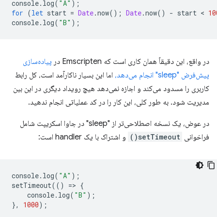
console
.
log
(
"A"
);
for
(
let
start
=
Date
.
now
();
Date
.
now
()
-
start
 < 
10
console
.
log
(
"B"
);
در واقع، این دقیقاً همان کاری است که Emscripten در
پیاده‌سازی
پیش‌فرض "sleep" انجام می‌دهد،
اما این بسیار ناکارآمد است، کل رابط
کاربری را مسدود می‌کند و اجازه نمی‌دهد هیچ رویداد دیگری در این بین
مدیریت شود. به طور کلی، این کار را در کد عملیاتی انجام ندهید.
در عوض، یک نسخه اصطلاحی‌تر از "sleep" در جاوا اسکریپت شامل
فراخوانی
setTimeout()
و اشتراک با یک handler است:
console
.
log
(
"A"
);
setTimeout
(()
=
>
{
console
.
log
(
"B"
);
},
1000
);