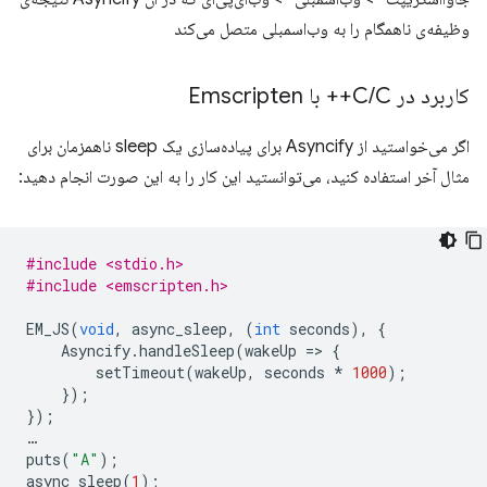
کاربرد در C
C++ با Emscripten
/
اگر می‌خواستید از Asyncify برای پیاده‌سازی یک sleep ناهمزمان برای
مثال آخر استفاده کنید، می‌توانستید این کار را به این صورت انجام دهید:
#include <stdio.h>
#include <emscripten.h>
EM_JS
(
void
,
async_sleep
,
(
int
seconds
),
{
Asyncify
.
handleSleep
(
wakeUp
=
>
{
setTimeout
(
wakeUp
,
seconds
*
1000
);
});
});
…
puts
(
"A"
);
async_sleep
(
1
);