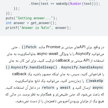
.
then
(
text
=
>
wakeUp
(
Number
(
text
)));
});
});
puts
(
"Getting answer..."
);
int
answer
=
get_answer
();
printf
(
"Answer is %d\n"
,
answer
);
در واقع، برای APIهای مبتنی بر Promise مانند
fetch()
، حتی
می‌توانید Asyncify را با ویژگی async-await جاوااسکریپت به جای
استفاده از API مبتنی بر callback ترکیب کنید. برای این کار، به جای
Asyncify.handleSleep()
،
Asyncify.handleAsync()
را فراخوانی کنید. سپس، به جای اینکه مجبور باشید یک callback
wakeUp()
را زمان‌بندی کنید، می‌توانید یک تابع جاوااسکریپت
async
ارسال کنید و
await
و
return
در داخل آن استفاده کنید،
که باعث می‌شود کد حتی طبیعی‌تر و همگام‌تر به نظر برسد، در حالی که
هیچ یک از مزایای ورودی/خروجی ناهمزمان را از دست نمی‌دهید.