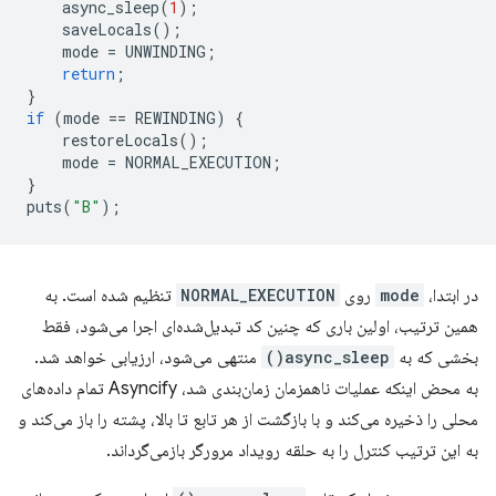
async_sleep
(
1
);
saveLocals
();
mode
=
UNWINDING
;
return
;
}
if
(
mode
==
REWINDING
)
{
restoreLocals
();
mode
=
NORMAL_EXECUTION
;
}
puts
(
"B"
);
در ابتدا،
mode
روی
NORMAL_EXECUTION
تنظیم شده است. به
همین ترتیب، اولین باری که چنین کد تبدیل‌شده‌ای اجرا می‌شود، فقط
بخشی که به
async_sleep()
منتهی می‌شود، ارزیابی خواهد شد.
به محض اینکه عملیات ناهمزمان زمان‌بندی شد، Asyncify تمام داده‌های
محلی را ذخیره می‌کند و با بازگشت از هر تابع تا بالا، پشته را باز می‌کند و
به این ترتیب کنترل را به حلقه رویداد مرورگر بازمی‌گرداند.