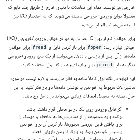
خارجی می‌نویسد. تمام این تعاملات با دنیای خارج از طریق چند تابع که
معمولاً توابع ورودی-خروجی نامیده می‌شوند، که به اختصار I/O نیز
نامیده می‌شوند، انجام می‌شود.
برای خواندن نام از زبان C، حداقل به دو فراخوانی ورودی/خروجی (I/O)
حیاتی نیاز دارید:
fopen
برای باز کردن فایل و
fread
برای خواندن
داده‌ها از آن. پس از بازیابی داده‌ها، می‌توانید از یک تابع ورودی/خروجی
دیگر به نام
printf
برای چاپ نتیجه در کنسول استفاده کنید.
این توابع در نگاه اول کاملاً ساده به نظر می‌رسند و لازم نیست در مورد
ماشین‌آلات مربوط به خواندن یا نوشتن داده‌ها دو بار فکر کنید. با این
حال، بسته به محیط، اتفاقات زیادی می‌تواند در داخل رخ دهد:
اگر فایل ورودی روی یک درایو محلی قرار داشته باشد،
برنامه باید مجموعه‌ای از دسترسی‌ها به حافظه و دیسک را
برای یافتن فایل، بررسی مجوزها، باز کردن آن برای خواندن
و سپس خواندن بلوک به بلوک تا زمان بازیابی تعداد
بایت‌های درخواستی انجام دهد. این فرآیند بسته به سرعت