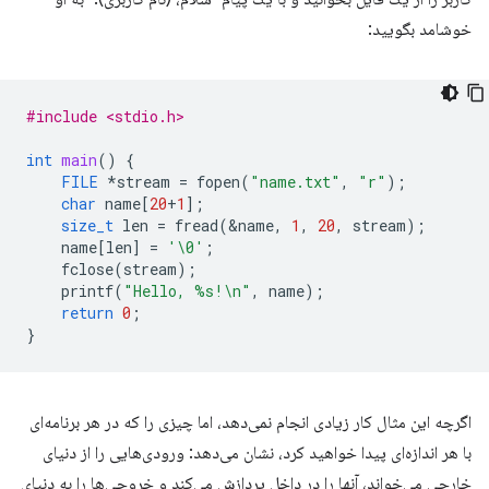
خوشامد بگویید:
#include <stdio.h>
int
main
()
{
FILE
*
stream
=
fopen
(
"name.txt"
,
"r"
);
char
name
[
20
+
1
];
size_t
len
=
fread
(
&
name
,
1
,
20
,
stream
);
name
[
len
]
=
'\0'
;
fclose
(
stream
);
printf
(
"Hello, %s!
\n
"
,
name
);
return
0
;
}
اگرچه این مثال کار زیادی انجام نمی‌دهد، اما چیزی را که در هر برنامه‌ای
با هر اندازه‌ای پیدا خواهید کرد، نشان می‌دهد: ورودی‌هایی را از دنیای
خارجی می‌خواند، آنها را در داخل پردازش می‌کند و خروجی‌ها را به دنیای