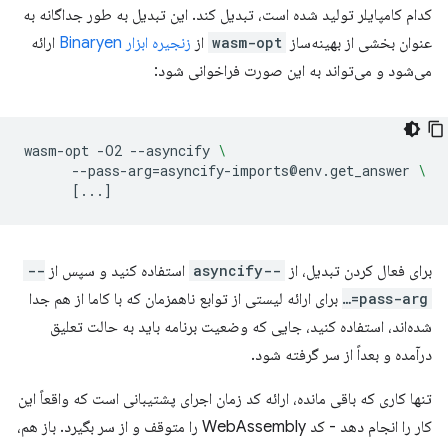
کدام کامپایلر تولید شده است، تبدیل کند. این تبدیل به طور جداگانه به
عنوان بخشی از بهینه‌ساز
wasm-opt
از
زنجیره ابزار Binaryen
ارائه
می‌شود و می‌تواند به این صورت فراخوانی شود:
wasm-opt
-O2
--asyncify
\
--pass-arg
=
asyncify-imports@env.get_answer
\
[
...
]
برای فعال کردن تبدیل، از
--asyncify
استفاده کنید و سپس از
--
pass-arg=…
برای ارائه لیستی از توابع ناهمزمان که با کاما از هم جدا
شده‌اند، استفاده کنید، جایی که وضعیت برنامه باید به حالت تعلیق
درآمده و بعداً از سر گرفته شود.
تنها کاری که باقی مانده، ارائه کد زمان اجرای پشتیبانی است که واقعاً این
کار را انجام دهد - کد WebAssembly را متوقف و از سر بگیرد. باز هم،