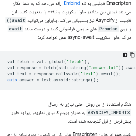
Emscripten قابلیتی به نام
Embind
ارائه می‌دهد که به شما امکان
می‌دهد تبدیل بین مقادیر جاوا اسکریپت و C++ را مدیریت کنید. این
قابلیت از Asyncify نیز پشتیبانی می‌کند، بنابراین می‌توانید
await()
را روی
Promise
های خارجی فراخوانی کنید و درست مانند
await
در کد جاوا اسکریپت async-await عمل خواهد کرد:
val
fetch
=
val
::
global
(
"fetch"
);
val
response
=
fetch
(
std
::
string
(
"answer.txt"
)).
awai
val
text
=
response
.
call<val>
(
"text"
).
await
();
auto
answer
=
text
.
as<std
::
string
>
();
هنگام استفاده از این روش، حتی نیازی به ارسال
ASYNCIFY_IMPORTS
به عنوان پرچم کامپایل ندارید، زیرا به طور
پیش‌فرض از قبل گنجانده شده است.
خب، همه این‌ها در Emscripten عالی کار می‌کند. در مورد سایر ابزارها