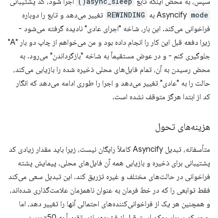
سپس، به محض اینکه تابع
async_sleep()
اجرا شود، کد پشتیبانی
mode
Asyncify
به
REWINDING
تغییر می‌دهد و تابع را دوباره
فراخوانی می‌کند. این بار، شاخه "اجرای عادی" نادیده گرفته می‌شود -
زیرا دفعه قبل این کار را انجام داده بود و من می‌خواهم از چاپ دو بار "A"
جلوگیری کنم - و در عوض مستقیماً به شاخه "بازگرداندن" می‌رود. به
محض رسیدن به آن، تمام فایل‌های محلی ذخیره شده را بازیابی می‌کند،
حالت را به "عادی" تغییر می‌دهد و اجرا را طوری ادامه می‌دهد که انگار
کد از ابتدا هرگز متوقف نشده است.
هزینه‌های تحول
متأسفانه، تبدیل Asyncify کاملاً رایگان نیست، زیرا باید مقدار زیادی کد
پشتیبانی برای ذخیره و بازیابی همه آن فایل‌های محلی، پیمایش پشته
فراخوانی در حالت‌های مختلف و غیره تزریق کند. این تبدیل سعی می‌کند
فقط توابعی را که در خط فرمان به عنوان ناهمزمان علامت‌گذاری شده‌اند،
و همچنین هر یک از فراخوانی‌کننده‌های احتمالی آنها را تغییر دهد، اما
حجم کد سربار ممکن است قبل از فشرده‌سازی تقریباً به 50٪ برسد.