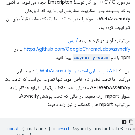
در مورد C / C++ این کار توسط Emscripten انجام می‌شود، اما اکنون
به کد چسبنده جاوا اسکریپت سفارشی نیاز دارید که فایل‌های
WebAssembly دلخواه را مدیریت کند. ما یک کتابخانه دقیقاً برای این
کار ایجاد کرده‌ایم.
می‌توانید آن را در گیت‌هاب به
آدرس
https://github.com/GoogleChromeLabs/asyncify
یا در
npm با نام
asyncify-wasm
پیدا کنید.
این یک
API نمونه‌سازی استاندارد WebAssembly را
شبیه‌سازی
می‌کند، اما تحت فضای نام خاص خود. تنها تفاوت این است که تحت یک
API WebAssembly معمولی، شما فقط می‌توانید توابع همگام را به
عنوان import ارائه دهید، در حالی که تحت پوشش Asyncify،
می‌توانید importهای ناهمگام را نیز ارائه دهید:
const
{
instance
}
=
await
Asyncify
.
instantiateStrea
env
:
{