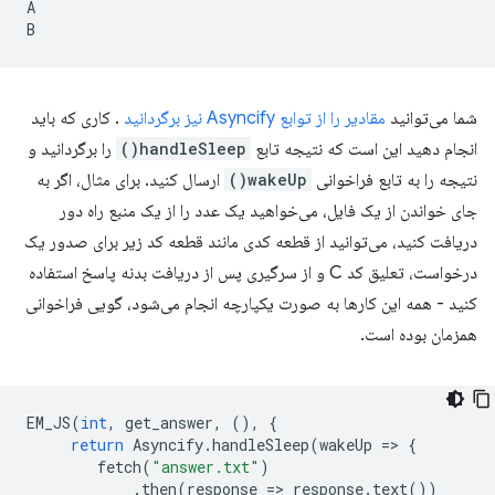
A

شما می‌توانید
مقادیر را از توابع Asyncify نیز برگردانید
. کاری که باید
انجام دهید این است که نتیجه تابع
handleSleep()
را برگردانید و
نتیجه را به تابع فراخوانی
wakeUp()
ارسال کنید. برای مثال، اگر به
جای خواندن از یک فایل، می‌خواهید یک عدد را از یک منبع راه دور
دریافت کنید، می‌توانید از قطعه کدی مانند قطعه کد زیر برای صدور یک
درخواست، تعلیق کد C و از سرگیری پس از دریافت بدنه پاسخ استفاده
کنید - همه این کارها به صورت یکپارچه انجام می‌شود، گویی فراخوانی
همزمان بوده است.
EM_JS
(
int
,
get_answer
,
(),
{
return
Asyncify
.
handleSleep
(
wakeUp
=
>
{
fetch
(
"answer.txt"
)
.
then
(
response
=
>
response
.
text
())