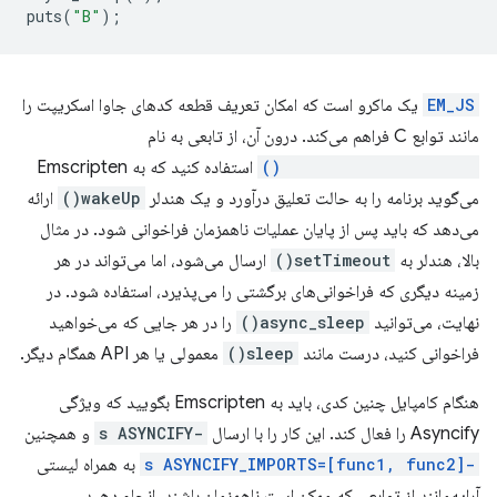
puts
(
"B"
);
EM_JS
یک ماکرو است که امکان تعریف قطعه کدهای جاوا اسکریپت را
مانند توابع C فراهم می‌کند. درون آن، از تابعی به نام
Asyncify.handleSleep()
استفاده کنید که به Emscripten
می‌گوید برنامه را به حالت تعلیق درآورد و یک هندلر
wakeUp()
ارائه
می‌دهد که باید پس از پایان عملیات ناهمزمان فراخوانی شود. در مثال
بالا، هندلر به
setTimeout()
ارسال می‌شود، اما می‌تواند در هر
زمینه دیگری که فراخوانی‌های برگشتی را می‌پذیرد، استفاده شود. در
نهایت، می‌توانید
async_sleep()
را در هر جایی که می‌خواهید
فراخوانی کنید، درست مانند
sleep()
معمولی یا هر API همگام دیگر.
هنگام کامپایل چنین کدی، باید به Emscripten بگویید که ویژگی
Asyncify را فعال کند. این کار را با ارسال
-s ASYNCIFY
و همچنین
-s ASYNCIFY_IMPORTS=[func1, func2]
به همراه لیستی
آرایه‌مانند از توابعی که ممکن است ناهمزمان باشند، انجام دهید.