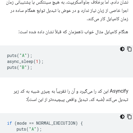
نشان دادم، اما برخلاف جاوااسکریپت، به هیچ سینتکس یا پشتیبانی زمان
اجرا خاصی از زبان نیاز ندارد و در عوض با تبدیل توابع همگام ساده در
زمان کامپایل کار می‌کند.
هنگام کامپایل مثال خواب ناهمزمان که قبلاً نشان داده شده است:
puts
(
"A"
);
async_sleep
(
1
);
puts
(
"B"
);
Asyncify این کد را می‌گیرد و آن را تقریباً به چیزی شبیه به کد زیر
تبدیل می‌کند (شبه کد، تبدیل واقعی پیچیده‌تر از این است):
if
(
mode
==
NORMAL_EXECUTION
)
{
puts
(
"A"
);