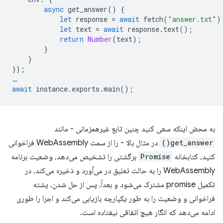
async
get_answer
()
{
let
response
=
await
fetch
(
"answer.txt"
)
let
text
=
await
response
.
text
();
return
Number
(
text
);
}
}
});
…
await
instance
.
exports
.
main
();
به محض اینکه سعی کنید چنین تابع غیرهمزمانی - مانند
get_answer()
در مثال بالا - را از سمت WebAssembly فراخوانی
کنید، کتابخانه
Promise
برگشتی را تشخیص می‌دهد، وضعیت برنامه
WebAssembly را به حالت تعلیق در می‌آورد و ذخیره می‌کند، در
تکمیل promise مشترک می‌شود و بعداً، پس از حل شدن، پشته
فراخوانی و وضعیت را به طور یکپارچه بازیابی می‌کند و اجرا را طوری
ادامه می‌دهد که انگار هیچ اتفاقی نیفتاده است.