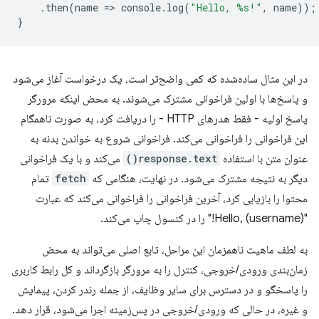
.
then
(
name
=
>
console
.
log
(
"Hello, %s!"
,
name
));
}
در این مثال ساده‌شده که کمی واضح‌تر است، یک درخواست آغاز می‌شود
و پاسخ‌ها با اولین فراخوانی مشترک می‌شوند. به محض اینکه مرورگر
پاسخ اولیه - فقط هدرهای HTTP - را دریافت کرد، به صورت ناهمگام
این فراخوانی را فراخوانی می‌کند. فراخوانی شروع به خواندن بدنه به
عنوان متن با استفاده
response.text()
می‌کند و با یک فراخوانی
دیگر به نتیجه مشترک می‌شود. در نهایت، هنگامی که
fetch
تمام
محتوا را بازیابی کرد، آخرین فراخوانی را فراخوانی می‌کند که عبارت
"Hello, (username)!" را در کنسول چاپ می‌کند.
به لطف ماهیت ناهمزمان این مراحل، تابع اصلی می‌تواند به محض
زمان‌بندی ورودی/خروجی، کنترل را به مرورگر بازگرداند و کل رابط کاربری
را پاسخگو و در دسترس برای سایر وظایف، از جمله رندر کردن، پیمایش
و غیره، در حالی که ورودی/خروجی در پس‌زمینه اجرا می‌شود، قرار دهد.