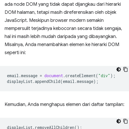
ada node DOM yang tidak dapat dijangkau dari hierarki
DOM halaman, tetapi masih direferensikan oleh objek
JavaScript. Meskipun browser modern semakin
mempersulit terjadinya kebocoran secara tidak sengaja,
hal ini masih lebih mudah daripada yang dibayangkan.
Misalnya, Anda menambahkan elemen ke hierarki DOM
seperti ini:
email
.
message
=
document
.
createElement
(
"div"
);
displayList
.
appendChild
(
email
.
message
);
Kemudian, Anda menghapus elemen dari daftar tampilan:
displayList
.
removeAllChildren
();