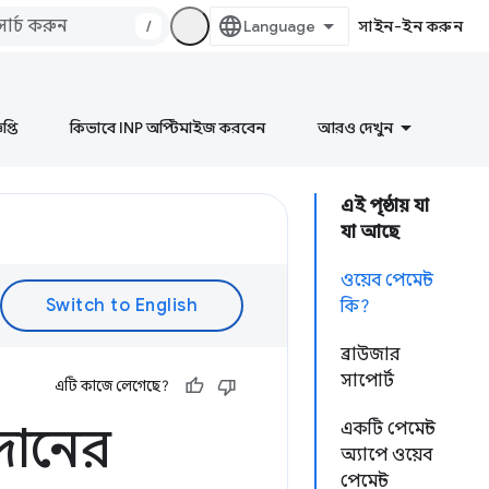
/
সাইন-ইন করুন
প্তি
কিভাবে INP অপ্টিমাইজ করবেন
আরও দেখুন
এই পৃষ্ঠায় যা
যা আছে
ওয়েব পেমেন্ট
কি?
ব্রাউজার
সাপোর্ট
এটি কাজে লেগেছে?
রদানের
একটি পেমেন্ট
অ্যাপে ওয়েব
পেমেন্ট