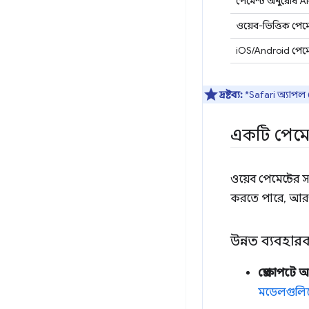
পেমেন্ট অনুরোধ AP
ওয়েব-ভিত্তিক পেমেন
iOS/Android পেমে
দ্রষ্টব্য:
*Safari অ্যাপল প
একটি পেমেন
ওয়েব পেমেন্টের 
করতে পারে, আরও
উন্নত ব্যবহা
প্রেক্ষাপটে অর্
মডেলগুলি