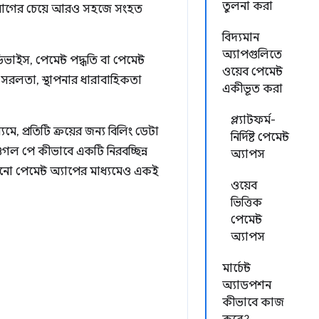
তুলনা করা
ে আগের চেয়ে আরও সহজে সংহত
বিদ্যমান
অ্যাপগুলিতে
াইস, পেমেন্ট পদ্ধতি বা পেমেন্ট
ওয়েব পেমেন্ট
 সরলতা, স্থাপনার ধারাবাহিকতা
একীভূত করা
প্ল্যাটফর্ম-
যমে, প্রতিটি ক্রয়ের জন্য বিলিং ডেটা
নির্দিষ্ট পেমেন্ট
গুগল পে কীভাবে একটি নিরবচ্ছিন্ন
অ্যাপস
নো পেমেন্ট অ্যাপের মাধ্যমেও একই
ওয়েব
ভিত্তিক
পেমেন্ট
অ্যাপস
মার্চেন্ট
অ্যাডপশন
কীভাবে কাজ