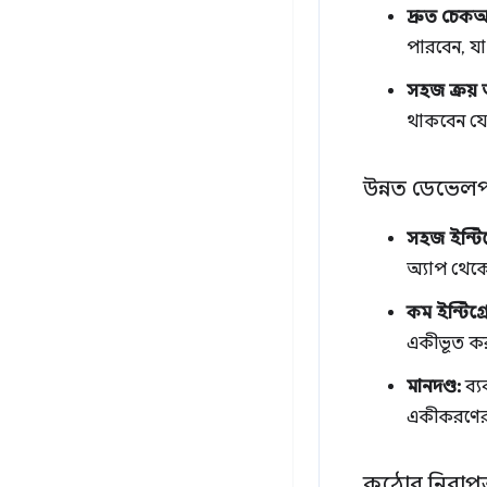
দ্রুত চে
পারবেন, যা 
সহজ ক্রয় 
থাকবেন যে
উন্নত ডেভেলপ
সহজ ইন্টিগ
অ্যাপ থেকে
কম ইন্টিগ্
একীভূত ক
মানদণ্ড:
ব্য
একীকরণের প
কঠোর নিরাপত্তা