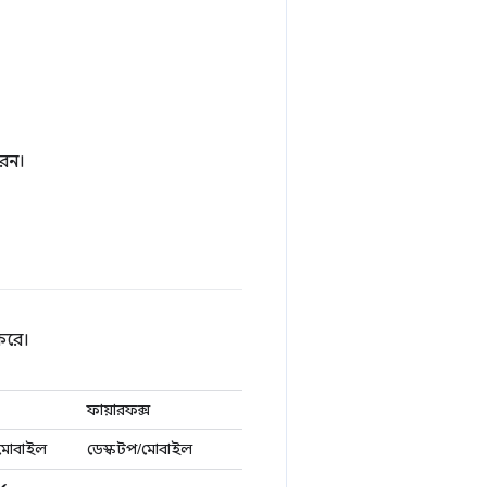
রেন।
 করে।
ফায়ারফক্স
মোবাইল
ডেস্কটপ/মোবাইল