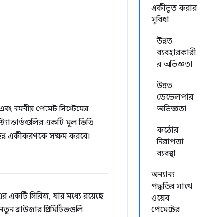
একীভূত করার
সুবিধা
উন্নত
ব্যবহারকারী
র অভিজ্ঞতা
উন্নত
ডেভেলপার
এবং নমনীয় পেমেন্ট সিস্টেমের
অভিজ্ঞতা
ান্ডার্ডগুলির একটি মূল ভিত্তি
কঠোর
চ্ছিন্ন একীকরণকে সক্ষম করবে।
নিরাপত্তা
ব্যবস্থা
অন্যান্য
পদ্ধতির সাথে
-এর একটি সিরিজ, যার মধ্যে রয়েছে
ওয়েব
তুন ব্রাউজার প্রিমিটিভগুলি
পেমেন্টের