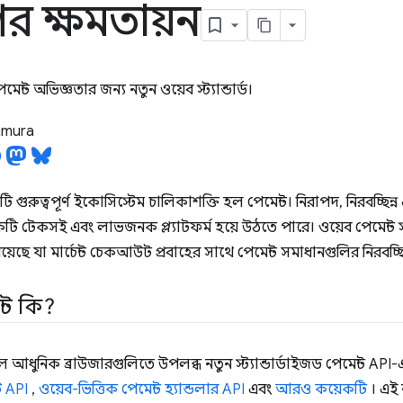
ের ক্ষমতায়ন
মেন্ট অভিজ্ঞতার জন্য নতুন ওয়েব স্ট্যান্ডার্ড।
tamura
 গুরুত্বপূর্ণ ইকোসিস্টেম চালিকাশক্তি হল পেমেন্ট। নিরাপদ, নিরবচ্ছিন্ন 
টি টেকসই এবং লাভজনক প্ল্যাটফর্ম হয়ে উঠতে পারে। ওয়েব পেমেন্ট স্ট্য
রয়েছে যা মার্চেন্ট চেকআউট প্রবাহের সাথে পেমেন্ট সমাধানগুলির নিরব
্ট কি?
ল আধুনিক ব্রাউজারগুলিতে উপলব্ধ নতুন স্ট্যান্ডার্ডাইজড পেমেন্ট API
ট API
,
ওয়েব-ভিত্তিক পেমেন্ট হ্যান্ডলার API
এবং
আরও কয়েকটি
। এই ন