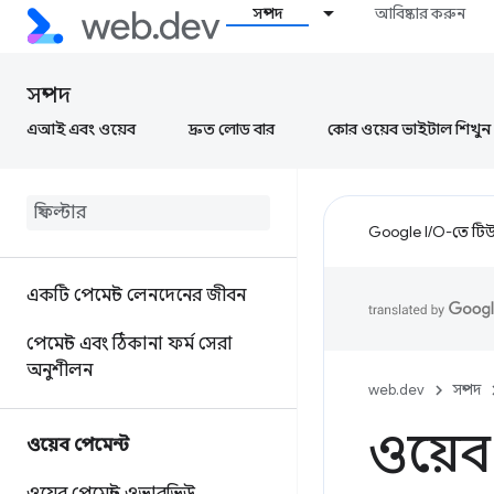
সম্পদ
আবিষ্কার করুন
সম্পদ
এআই এবং ওয়েব
দ্রুত লোড বার
কোর ওয়েব ভাইটাল শিখুন
Google I/O-তে টিউন
একটি পেমেন্ট লেনদেনের জীবন
পেমেন্ট এবং ঠিকানা ফর্ম সেরা
অনুশীলন
web.dev
সম্পদ
ওয়েব 
ওয়েব পেমেন্ট