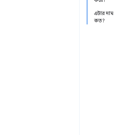
করে?
এটার দাম
কত?