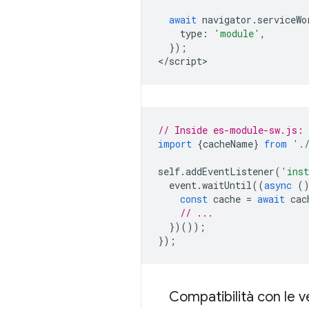
await
navigator
.
serviceWo
type
:
'module'
,
});
<
/script
// Inside es-module-sw.js:
import
{
cacheName
}
from
'.
self
.
addEventListener
(
'ins
event
.
waitUntil
((
async
(
const
cache
=
await
cac
// ...
})());
});
Compatibilità con le v