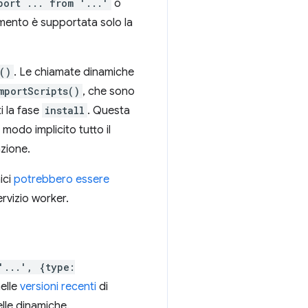
port ... from '...'
o
momento è supportata solo la
()
. Le chiamate dinamiche
mportScripts()
, che sono
i la fase
install
. Questa
modo implicito tutto il
azione.
ici
potrebbero essere
servizio worker.
'...', {type:
elle
versioni recenti
di
elle dinamiche.