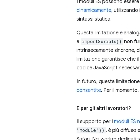
I moduli ES possono essere 
dinamicamente
, utilizzando
sintassi statica.
Questa limitazione è analo
a
importScripts()
non fun
intrinsecamente sincrone, d
limitazione garantisce che i
codice JavaScript necessario
In futuro, questa limitazion
consentite
. Per il momento, 
E per gli altri lavoratori?
Il supporto per i
moduli ES n
'module'})
, è più diffus
Safari. Nei worker dedicati 