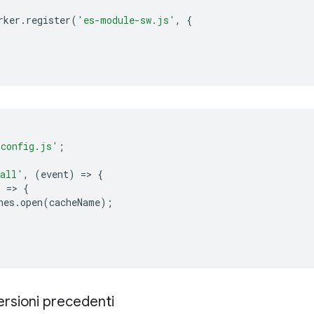
rker
.
register
(
'es-module-sw.js'
,
{
/config.js'
;
tall'
,
(
event
)
=
>
{
)
=
>
{
hes
.
open
(
cacheName
);
ersioni precedenti