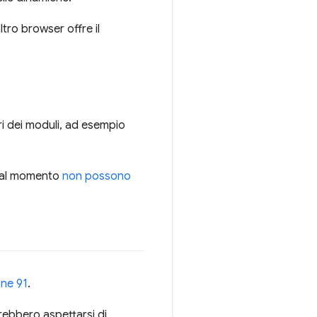
ltro browser offre il
ri dei moduli, ad esempio
, al momento
non possono
one 91
.
vrebbero aspettarsi di