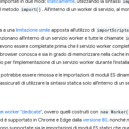
importati in due modi:
staticamente
, utilizzando la sintassi
im
 il metodo
import()
. All'interno di un worker di servizio, al 
ga a una
limitazione simile
apposta all'utilizzo di
importScripts
zionano all'interno di un servizio worker e tutte le chiamate
i
evono essere completate prima che il servizio worker complet
l browser conosca e sia in grado di memorizzare nella cache in 
 per l'implementazione di un servizio worker durante l'install
e potrebbe essere rimossa e le importazioni di moduli ES dinam
assicurati di utilizzare la sintassi statica solo all'interno di un 
ei worker "dedicate"
, ovvero quelli costruiti con
new Worker(
o ed è supportato in Chrome e Edge dalla
versione 80
, nonché n
sono supportate sia le importazioni di moduli ES statici che qu