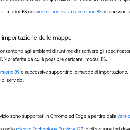
 i moduli ES nei
worker condivisi
da
versione 83
, ma nessun a
l'importazione delle mappe
onsentono agli ambienti di runtime di riscrivere gli specificato
 preferita da cui è possibile caricare i moduli ES.
rsione 89
e successive supportino le mappe di importazione
di servizio.
rvizio sono supportati in Chrome ed Edge a partire dalla
versi
to nella
release Technology Preview 122
, e gli sviluppatori do