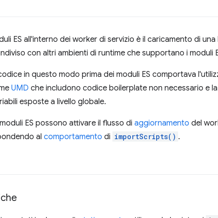
uli ES all'interno dei worker di servizio è il caricamento di una 
iviso con altri ambienti di runtime che supportano i moduli 
il codice in questo modo prima dei moduli ES comportava l'utiliz
come
UMD
che includono codice boilerplate non necessario e la 
abili esposte a livello globale.
i moduli ES possono attivare il flusso di
aggiornamento
del worke
spondendo al
comportamento
di
importScripts()
.
iche