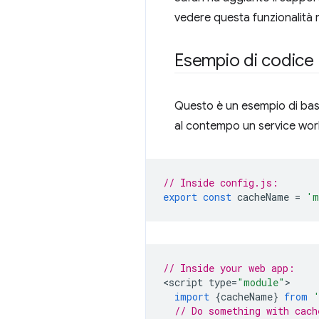
vedere questa funzionalità ri
Esempio di codice
Questo è un esempio di base
al contempo un service work
// Inside config.js:
export
const
cacheName
=
'm
// Inside your web app:
<
script
type
=
"module"
import
{
cacheName
}
from
// Do something with cach