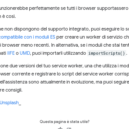
unzionerebbe perfettamente se tutti i browser supportassero i
 è così.
e non dispongono del supporto integrato, puoi eseguire lo sc
compatibile con i moduli ES
per creare un worker di servizio che
ei browser meno recenti. In alternativa, se i moduli che stai t
mati
IIFE
o
UMD
, puoi importarli utilizzando
importScripts()
.
one due versioni del tuo service worker, una che utilizza i modul
owser corrente e registrare lo script del service worker corris
dell'assistenza sono attualmente in evoluzione, ma puoi seguir
re consigli.
Unsplash
_
Questa pagina è stata utile?