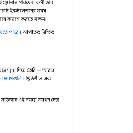
ক্রোনাস, পরিষেবা কর্মী তার
উজারটি ইনস্টলেশনের সময়
তভাবে ক্যাশে করতে সক্ষম।
যেতে পারে
। আপাতত, নিশ্চিত
ule'})
দিয়ে তৈরি — আরও
 সংস্করণগুলি
। স্থিতিশীল এবং
ব্রাউজার এই সময়ে সমর্থন দেয়