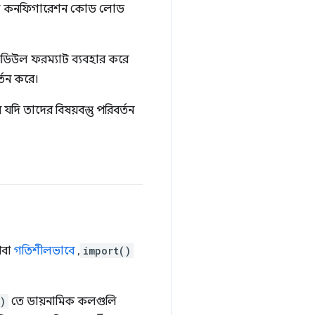
েরি বা কনফিগারেশন কোড লোড
মডিউল ফরম্যাট ব্যবহার করে
র্তন করে।
যদি তাদের বিষয়বস্তু পরিবর্তন
থবা
গতিশীলভাবে
,
import()
)
তে ডায়নামিক কলগুলি