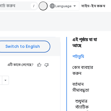
/
সাইন-ইন করুন
এই পৃষ্ঠায় যা যা
আছে
পটভূমি
এটি কাজে লেগেছে?
কেস ব্যবহার
করুন
বর্তমান
সীমাবদ্ধতা
শুধুমাত্র
স্ট্যাটিক