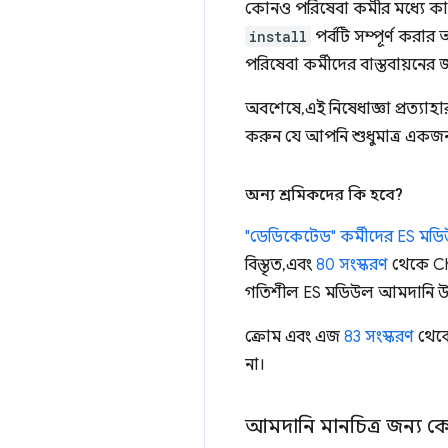
কোনও পরিষেবা কর্মীর মধ্যে কা
install
পর্বটি সম্পূর্ণ করা
পরিষেবা কর্মীদের বাস্তবায়নের 
অবশেষে, এই নিষেধাজ্ঞা প্রত্
করুন যে আপনি শুধুমাত্র একজন প
অন্য শ্রমিকদের কি হবে?
"ডেডিকেটেড" কর্মীদের ES মড
বিস্তৃত, এবং
80 সংস্করণ
থেকে Ch
গতিশীল ES মডিউল আমদানি উভয়
ক্রোম এবং এজ
83 সংস্করণ
থেক
না।
আমদানি মানচিত্র জন্য ক