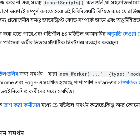
জ করে না, এবং সমস্ত
importScripts()
কলগুলি, যা সহজাতভাবে সিঙ্
র আগে অবশ্যই সম্পূর্ণ করতে হবে৷ এই বিধিনিষেধটি নিশ্চিত করে যে ব্রা
জন্য প্রয়োজনীয় সমস্ত জাভাস্ক্রিপ্ট কোড সম্পর্কে জানে এবং অন্তর্নিহি
যাহার করা হতে পারে, এবং গতিশীল ES মডিউল আমদানির
অনুমতি দেওয়া 
রিষেবা কর্মীর ভিতরে স্ট্যাটিক সিনট্যাক্স ব্যবহার করছেন।
িউলগুলির
জন্য সমর্থন —যারা
new Worker('...', {type: 'mod
rome এবং Edge-এ সমর্থিত হয়েছে, পাশাপাশি Safari-এর
সাম্প্রতিক
ই নিবেদিত কর্মীদের মধ্যে সমর্থিত।
ে
ভাগ করা কর্মীদের
মধ্যে ES মডিউল সমর্থন করেছে, কিন্তু অন্য কোনো 
োন সমর্থন