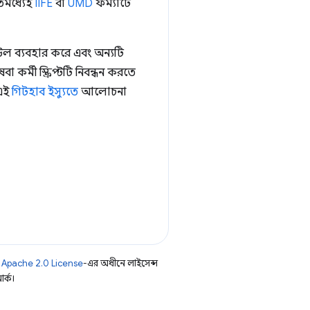
িমধ্যেই
IIFE
বা
UMD
ফর্ম্যাটে
ল ব্যবহার করে এবং অন্যটি
কর্মী স্ক্রিপ্টটি নিবন্ধন করতে
 এই
গিটহাব ইস্যুতে
আলোচনা
ি
Apache 2.0 License
-এর অধীনে লাইসেন্স
র্ক।