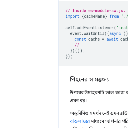
// Inside es-module-sw.js:
import
{
cacheName
}
from
'.
self
.
addEventListener
(
'ins
event
.
waitUntil
((
async
(
const
cache
=
await
cac
// ...
})());
});
পিছনের সামঞ্জস্য
উপরের উদাহরণটি ভাল কাজ করবে
এমন নয়।
অন্তর্নির্মিত সমর্থন নেই এমন
বান্ডলারের
মাধ্যমে আপনার পরিষে