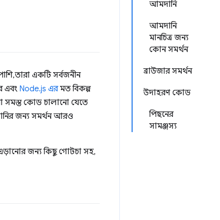
আমদানি
আমদানি
মানচিত্র জন্য
কোন সমর্থন
ব্রাউজার সমর্থন
াশি, তারা একটি সর্বজনীন
রে এবং
Node.js এর
মত বিকল্প
উদাহরণ কোড
রা সমস্ত কোড চালানো যেতে
পিছনের
নির জন্য সমর্থন আরও
সামঞ্জস্য
, এড়ানোর জন্য কিছু গোটচা সহ,