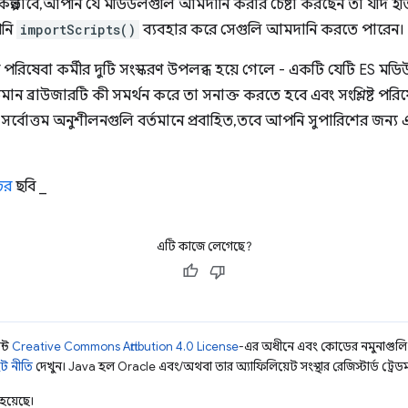
কল্পভাবে, আপনি যে মডিউলগুলি আমদানি করার চেষ্টা করছেন তা যদি ইত
পনি
importScripts()
ব্যবহার করে সেগুলি আমদানি করতে পারেন।
েবা কর্মীর দুটি সংস্করণ উপলব্ধ হয়ে গেলে - একটি যেটি ES মডিউ
ন ব্রাউজারটি কী সমর্থন করে তা সনাক্ত করতে হবে এবং সংশ্লিষ্ট পরিষেবা 
সর্বোত্তম অনুশীলনগুলি বর্তমানে প্রবাহিত, তবে আপনি সুপারিশের জন্য
ের
ছবি _
এটি কাজে লেগেছে?
ন্ট
Creative Commons Attribution 4.0 License
-এর অধীনে এবং কোডের নমুনাগুল
ট নীতি
দেখুন। Java হল Oracle এবং/অথবা তার অ্যাফিলিয়েট সংস্থার রেজিস্টার্ড ট্রেডমা
হয়েছে।