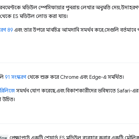
নমেন্টকে মডিউল স্পেসিফায়ার পুনরায় লেখার অনুমতি দেয়, উদাহরণ
ন থেকে ES মডিউল লোড করা যায়।
করণ 89
এবং তার উপরে মানচিত্র আমদানি সমর্থন করে, সেগুলি বর্তমানে 
ুলি
91 সংস্করণ
থেকে শুরু করে Chrome এবং Edge-এ সমর্থিত।
 রিলিজে
সমর্থন যোগ করেছে, এবং বিকাশকারীদের ভবিষ্যতে Safari-এর স
া উচিত।
dow
প্রেক্ষাপটে একটি শেয়ার্ড ES মডিউল ব্যবহার করার একটি মৌ