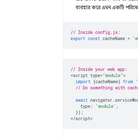
ব্যবহার করে এমন একটি পরিষেবা
// Inside config.js:
export
const
cacheName
=
'm
// Inside your web app:
<
script
type
=
"module"
import
{
cacheName
}
from
// Do something with cach
await
navigator
.
serviceWo
type
:
'module'
,
});
<
/script