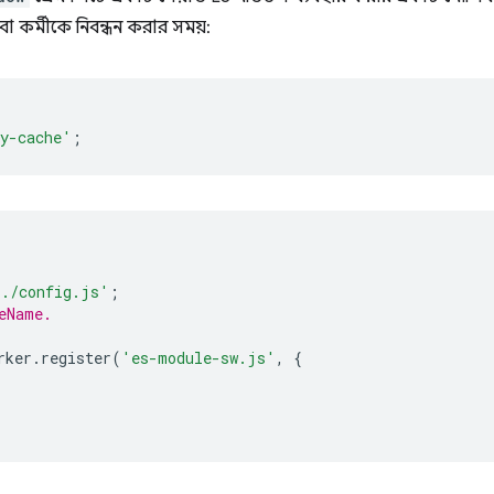
 কর্মীকে নিবন্ধন করার সময়:
y-cache'
;
'./config.js'
;
eName.
rker
.
register
(
'es-module-sw.js'
,
{