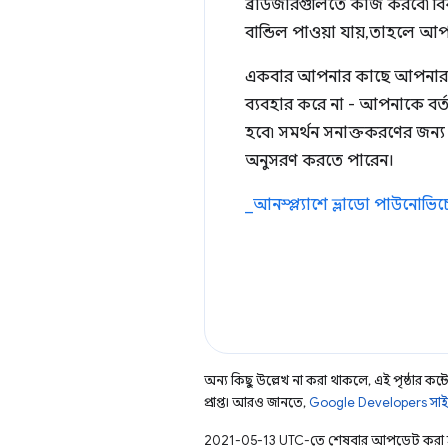
ব্রাউজারগুলিতে কাজ করবে৷ বি
বান্ডিল পাওয়া যায়, তাহলে আ
একবার আপনার কাছে আপনার পরিষ
ব্যবহার করে না - আপনাকে বর্তমা
হবে৷ সমর্থন সনাক্তকরণের জন্য 
অনুসরণ করতে পারেন।
_আনস্প্ল্যাশে
ভ্লাডো পাউনোভিচ
অন্য কিছু উল্লেখ না করা থাকলে, এই পৃষ্ঠার কন্টে
প্রাপ্ত। আরও জানতে,
Google Developers সাই
2021-05-13 UTC-তে শেষবার আপডেট করা 