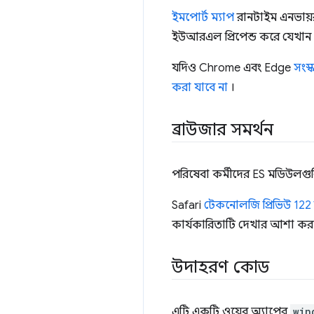
ইমপোর্ট ম্যাপ
রানটাইম এনভায়র
ইউআরএল প্রিপেন্ড করে যেখা
যদিও Chrome এবং Edge
সংস্
করা যাবে না
।
ব্রাউজার সমর্থন
পরিষেবা কর্মীদের ES মডিউলগ
Safari
টেকনোলজি প্রিভিউ 122
কার্যকারিতাটি দেখার আশা কর
উদাহরণ কোড
এটি একটি ওয়েব অ্যাপের
win