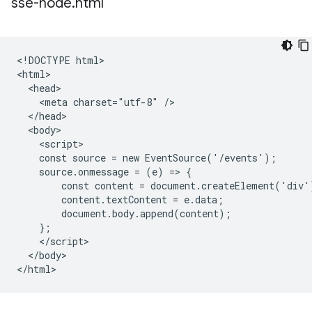
sse-node
.
html
<!DOCTYPE html>

<html>

  <head>

    <meta charset="utf-8" />

  </head>

  <body>

    <script>

    const source = new EventSource('/events');

    source.onmessage = (e) => {

        const content = document.createElement('div')
        content.textContent = e.data;

        document.body.append(content);

    };

    </script>

  </body>
