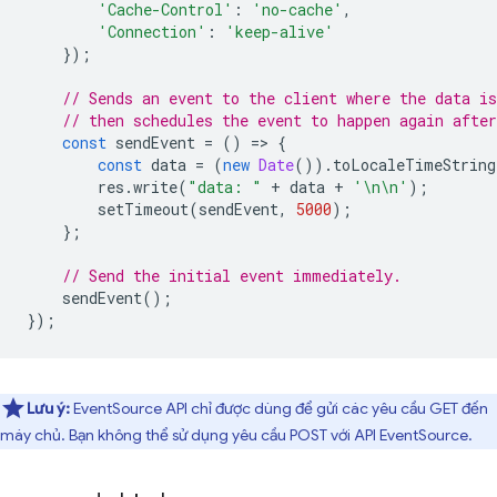
'Cache-Control'
:
'no-cache'
,
'Connection'
:
'keep-alive'
});
// Sends an event to the client where the data is
// then schedules the event to happen again after
const
sendEvent
=
()
=
>
{
const
data
=
(
new
Date
()).
toLocaleTimeString
res
.
write
(
"data: "
+
data
+
'\n\n'
);
setTimeout
(
sendEvent
,
5000
);
};
// Send the initial event immediately.
sendEvent
();
});
Lưu ý:
EventSource API chỉ được dùng để gửi các yêu cầu GET đến
máy chủ. Bạn không thể sử dụng yêu cầu POST với API EventSource.