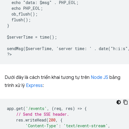
  echo "data: $msg" . PHP_EOL;
  echo PHP_EOL;
  ob_flush();
  flush();
}
$serverTime = time();
sendMsg($serverTime, 'server time: ' . date("h:i:s"
?
Dưới đây là cách triển khai tương tự trên
Node JS
bằng
trình xử lý
Express
:
app
.
get
(
'/events'
,
(
req
,
res
)
=
>
{
// Send the SSE header.
res
.
writeHead
(
200
,
{
'Content-Type'
:
'text/event-stream'
,