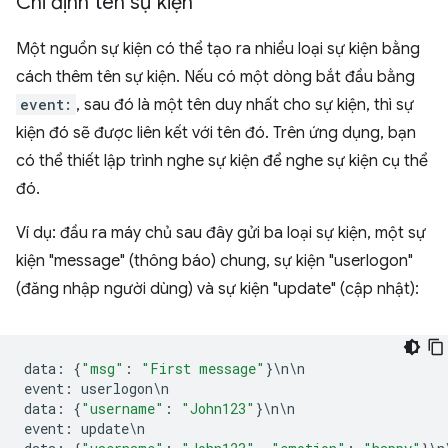
Chỉ định tên sự kiện
Một nguồn sự kiện có thể tạo ra nhiều loại sự kiện bằng
cách thêm tên sự kiện. Nếu có một dòng bắt đầu bằng
event:
, sau đó là một tên duy nhất cho sự kiện, thì sự
kiện đó sẽ được liên kết với tên đó. Trên ứng dụng, bạn
có thể thiết lập trình nghe sự kiện để nghe sự kiện cụ thể
đó.
Ví dụ: đầu ra máy chủ sau đây gửi ba loại sự kiện, một sự
kiện "message" (thông báo) chung, sự kiện "userlogon"
(đăng nhập người dùng) và sự kiện "update" (cập nhật):
data
:
{
"msg"
:
"First message"
}
\
n
\
n
event
:
userlogon
\
n
data
:
{
"username"
:
"John123"
}
\
n
\
n
event
:
update
\
n