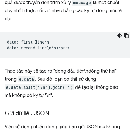
quả được truyền đến trình xử lý
message
là một chuỗi
duy nhất được nối với nhau bằng các ký tự dòng mới. Ví
dụ:
data
:
first
line
\
n
data
:
second
line
\
n
\
n
<
/
pre
Thao tác này sẽ tạo ra "dòng đầu tiên\ndòng thứ hai"
trong
e.data
. Sau đó, bạn có thể sử dụng
e.data.split('\n').join('')
để tạo lại thông báo
mà không có ký tự "\n".
Gửi dữ liệu JSON
Việc sử dụng nhiều dòng giúp bạn gửi JSON mà không