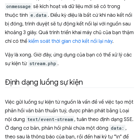
onmessage
sẽ kích hoạt và dữ liệu mới sẽ có trong
thuộc tính
e.data
. Điều kỳ diệu là bất cứ khi nào kết nối
bị đóng, trình duyệt sẽ tự động kết nối lại với nguồn sau
khoảng 3 giây. Quá trình triển khai máy chủ của bạn thậm
chí có thể
kiểm soát thời gian chờ kết nối lại này
.
Vậy là xong. Giờ đây, ứng dụng của bạn có thể xử lý các
sự kiện từ
stream.php
.
Định dạng luồng sự kiện
Việc gửi luồng sự kiện từ nguồn là vấn đề về việc tạo một
phản hồi văn bản thuần tuý, được phân phát bằng Loại
nội dung
text/event-stream
, tuân theo định dạng SSE.
Ở dạng cơ bản, phản hồi phải chứa một dòng
data:
,
theo sau là thông báo của bạn, rồi đến hai ký tự "\n" để