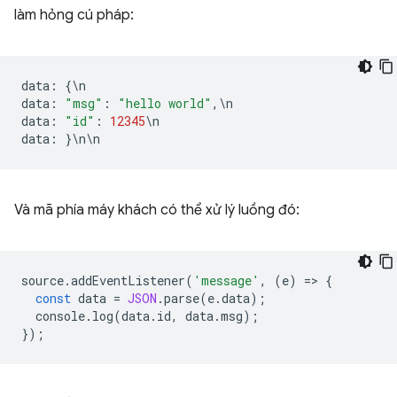
làm hỏng cú pháp:
data
:
{
\
n
data
:
"msg"
:
"hello world"
,
\
n
data
:
"id"
:
12345
\
n
data
:
}
\
n
\
n
Và mã phía máy khách có thể xử lý luồng đó:
source
.
addEventListener
(
'message'
,
(
e
)
=
>
{
const
data
=
JSON
.
parse
(
e
.
data
);
console
.
log
(
data
.
id
,
data
.
msg
);
});