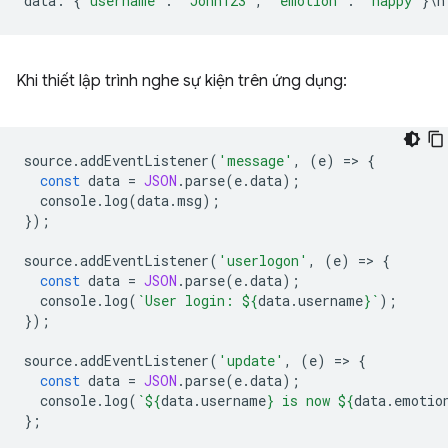
data
:
{
"username"
:
"John123"
,
"emotion"
:
"happy"
}
\
n
Khi thiết lập trình nghe sự kiện trên ứng dụng:
source
.
addEventListener
(
'message'
,
(
e
)
=
>
{
const
data
=
JSON
.
parse
(
e
.
data
);
console
.
log
(
data
.
msg
);
});
source
.
addEventListener
(
'userlogon'
,
(
e
)
=
>
{
const
data
=
JSON
.
parse
(
e
.
data
);
console
.
log
(
`User login: 
${
data
.
username
}
`
);
});
source
.
addEventListener
(
'update'
,
(
e
)
=
>
{
const
data
=
JSON
.
parse
(
e
.
data
);
console
.
log
(
`
${
data
.
username
}
 is now 
${
data
.
emotio
};