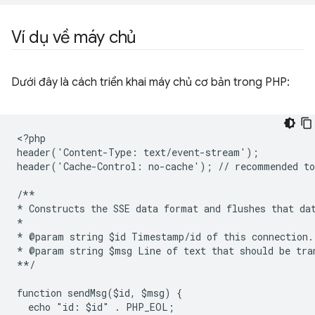
Ví dụ về máy chủ
Dưới đây là cách triển khai máy chủ cơ bản trong PHP:
<
?php
header('Content-Type: text/event-stream');
header('Cache-Control: no-cache'); // recommended to
/**
* Constructs the SSE data format and flushes that da
*
* @param string $id Timestamp/id of this connection.
* @param string $msg Line of text that should be tra
**/
function sendMsg($id, $msg) {
  echo "id: $id" . PHP_EOL;