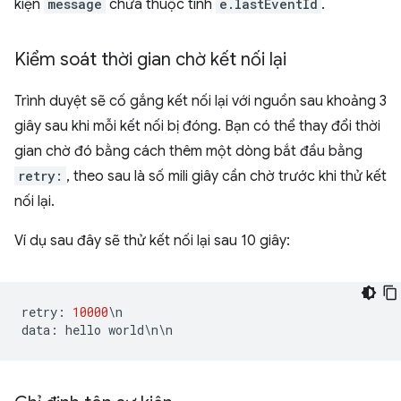
kiện
message
chứa thuộc tính
e.lastEventId
.
Kiểm soát thời gian chờ kết nối lại
Trình duyệt sẽ cố gắng kết nối lại với nguồn sau khoảng 3
giây sau khi mỗi kết nối bị đóng. Bạn có thể thay đổi thời
gian chờ đó bằng cách thêm một dòng bắt đầu bằng
retry:
, theo sau là số mili giây cần chờ trước khi thử kết
nối lại.
Ví dụ sau đây sẽ thử kết nối lại sau 10 giây:
retry
:
10000
\
n
data
:
hello
world
\
n
\
n