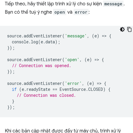
Tiếp theo, hãy thiết lập trình xử lý cho sự kiện
message
.
Bạn có thể tuỳ ý nghe
open
và
error
:
source
.
addEventListener
(
'message'
,
(
e
)
=
>
{
console
.
log
(
e
.
data
);
});
source
.
addEventListener
(
'open'
,
(
e
)
=
>
{
// Connection was opened.
});
source
.
addEventListener
(
'error'
,
(
e
)
=
>
{
if
(
e
.
readyState
==
EventSource
.
CLOSED
)
{
// Connection was closed.
}
});
Khi các bản cập nhật được đẩy từ máy chủ, trình xử lý