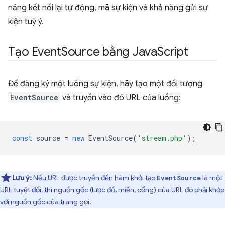
năng kết nối lại tự động, mã sự kiện và khả năng gửi sự
kiện tuỳ ý.
Tạo Event
Source bằng Java
Script
Để đăng ký một luồng sự kiện, hãy tạo một đối tượng
EventSource
và truyền vào đó URL của luồng:
const
source
=
new
EventSource
(
'stream.php'
);
Lưu ý:
Nếu URL được truyền đến hàm khởi tạo
là một
EventSource
URL tuyệt đối, thì nguồn gốc (lược đồ, miền, cổng) của URL đó phải khớp
với nguồn gốc của trang gọi.