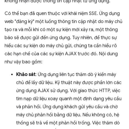
không nhận được thông tin cập nhật từ ứng dụng.
Có thể bạn đã quen thuộc với khái niệm SSE. Ứng dụng
web "đăng ký" một luồng thông tin cập nhật do máy chủ
tạo ra và mỗi khi có một sự kiện mới xảy ra, một thông
báo sẽ được gửi đến ứng dụng. Tuy nhiên, để thực sự
hiểu các sự kiện do máy chủ gửi, chúng ta cần hiểu rõ
các hạn chế của các sự kiện AJAX trước đó. Nội dung
như vậy bao gồm:
Khảo sát
: Ứng dụng liên tục thăm dò ý kiến máy
chủ để lấy dữ liệu. Kỹ thuật này được phần lớn các
ứng dụng AJAX sử dụng. Với giao thức HTTP, việc
tìm nạp dữ liệu xoay quanh một định dạng yêu cầu
và phản hồi. Ứng dụng khách gửi yêu cầu và chờ
máy chủ phản hồi bằng dữ liệu. Nếu không có, hệ
thống sẽ trả về một phản hồi trống. Việc thăm dò