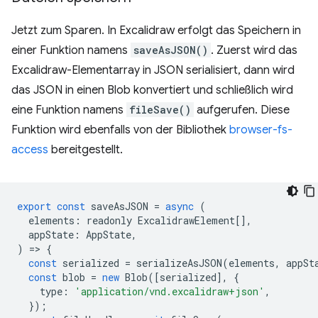
Jetzt zum Sparen. In Excalidraw erfolgt das Speichern in
einer Funktion namens
saveAsJSON()
. Zuerst wird das
Excalidraw-Elementarray in JSON serialisiert, dann wird
das JSON in einen Blob konvertiert und schließlich wird
eine Funktion namens
fileSave()
aufgerufen. Diese
Funktion wird ebenfalls von der Bibliothek
browser-fs-
access
bereitgestellt.
export
const
saveAsJSON
=
async
(
elements
:
readonly
ExcalidrawElement
[],
appState
:
AppState
,
)
=
>
{
const
serialized
=
serializeAsJSON
(
elements
,
appSt
const
blob
=
new
Blob
([
serialized
],
{
type
:
'application/vnd.excalidraw+json'
,
});