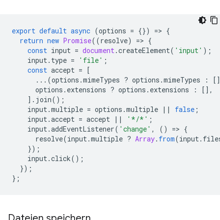
export
default
async
(
options
=
{})
=
>
{
return
new
Promise
((
resolve
)
=
>
{
const
input
=
document
.
createElement
(
'input'
);
input
.
type
=
'file'
;
const
accept
=
[
...(
options
.
mimeTypes
?
options
.
mimeTypes
:
[
options
.
extensions
?
options
.
extensions
:
[],
].
join
();
input
.
multiple
=
options
.
multiple
||
false
;
input
.
accept
=
accept
||
'*/*'
;
input
.
addEventListener
(
'change'
,
()
=
>
{
resolve
(
input
.
multiple
?
Array
.
from
(
input
.
file
});
input
.
click
();
});
};
Dateien speichern