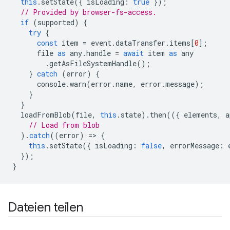
this
.
setState
({
isLoading
:
true
});
// Provided by browser-fs-access.
if
(
supported
)
{
try
{
const
item
=
event
.
dataTransfer
.
items
[
0
];
file
as
any
.
handle
=
await
item
as
any
.
getAsFileSystemHandle
();
}
catch
(
error
)
{
console
.
warn
(
error
.
name
,
error
.
message
);
}
}
loadFromBlob
(
file
,
this
.
state
).
then
(({
elements
,
a
// Load from blob
).
catch
((
error
)
=
>
{
this
.
setState
({
isLoading
:
false
,
errorMessage
:
});
}
Dateien teilen