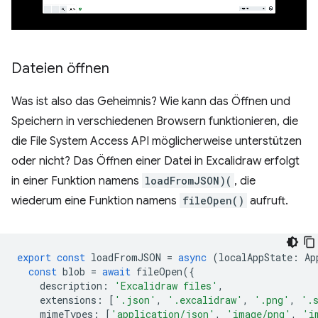
Dateien öffnen
Was ist also das Geheimnis? Wie kann das Öffnen und
Speichern in verschiedenen Browsern funktionieren, die
die File System Access API möglicherweise unterstützen
oder nicht? Das Öffnen einer Datei in Excalidraw erfolgt
in einer Funktion namens
loadFromJSON)(
, die
wiederum eine Funktion namens
fileOpen()
aufruft.
export
const
loadFromJSON
=
async
(
localAppState
:
Ap
const
blob
=
await
fileOpen
({
description
:
'Excalidraw files'
,
extensions
:
[
'.json'
,
'.excalidraw'
,
'.png'
,
'.
mimeTypes
:
[
'application/json'
,
'image/png'
,
'i