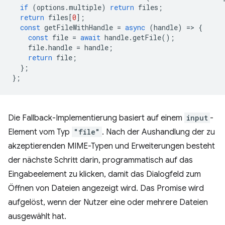
if
(
options
.
multiple
)
return
files
;
return
files
[
0
];
const
getFileWithHandle
=
async
(
handle
)
=
>
{
const
file
=
await
handle
.
getFile
();
file
.
handle
=
handle
;
return
file
;
};
};
Die Fallback-Implementierung basiert auf einem
input
-
Element vom Typ
"file"
. Nach der Aushandlung der zu
akzeptierenden MIME-Typen und Erweiterungen besteht
der nächste Schritt darin, programmatisch auf das
Eingabeelement zu klicken, damit das Dialogfeld zum
Öffnen von Dateien angezeigt wird. Das Promise wird
aufgelöst, wenn der Nutzer eine oder mehrere Dateien
ausgewählt hat.