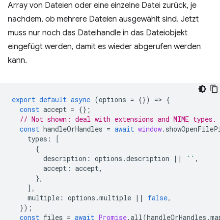
Array von Dateien oder eine einzelne Datei zurück, je
nachdem, ob mehrere Dateien ausgewählt sind. Jetzt
muss nur noch das Dateihandle in das Dateiobjekt
eingefügt werden, damit es wieder abgerufen werden
kann.
export
default
async
(
options
=
{})
=
>
{
const
accept
=
{};
// Not shown: deal with extensions and MIME types.
const
handleOrHandles
=
await
window
.
showOpenFileP
types
:
[
{
description
:
options
.
description
||
''
,
accept
:
accept
,
},
],
multiple
:
options
.
multiple
||
false
,
});
const
files
=
await
Promise
.
all
(
handleOrHandles
.
ma