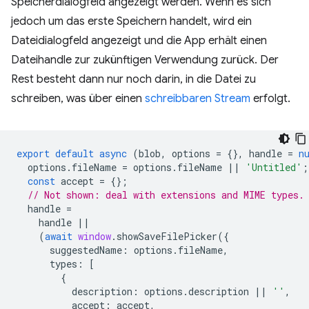
Speicherdialogfeld angezeigt werden. Wenn es sich
jedoch um das erste Speichern handelt, wird ein
Dateidialogfeld angezeigt und die App erhält einen
Dateihandle zur zukünftigen Verwendung zurück. Der
Rest besteht dann nur noch darin, in die Datei zu
schreiben, was über einen
schreibbaren Stream
erfolgt.
export
default
async
(
blob
,
options
=
{},
handle
=
n
options
.
fileName
=
options
.
fileName
||
'Untitled'
;
const
accept
=
{};
// Not shown: deal with extensions and MIME types.
handle
=
handle
||
(
await
window
.
showSaveFilePicker
({
suggestedName
:
options
.
fileName
,
types
:
[
{
description
:
options
.
description
||
''
,
accept
:
accept
,