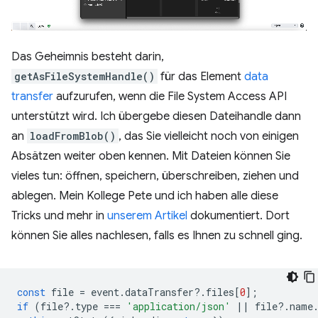
Das Geheimnis besteht darin,
getAsFileSystemHandle()
für das Element
data
transfer
aufzurufen, wenn die File System Access API
unterstützt wird. Ich übergebe diesen Dateihandle dann
an
loadFromBlob()
, das Sie vielleicht noch von einigen
Absätzen weiter oben kennen. Mit Dateien können Sie
vieles tun: öffnen, speichern, überschreiben, ziehen und
ablegen. Mein Kollege Pete und ich haben alle diese
Tricks und mehr in
unserem Artikel
dokumentiert. Dort
können Sie alles nachlesen, falls es Ihnen zu schnell ging.
const
file
=
event
.
dataTransfer
?
.
files
[
0
];
if
(
file
?
.
type
===
'application/json'
||
file
?
.
name