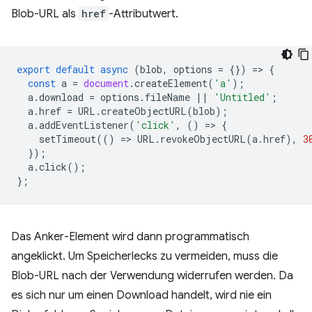
Blob-URL als
href
-Attributwert.
export
default
async
(
blob
,
options
=
{})
=
>
{
const
a
=
document
.
createElement
(
'a'
);
a
.
download
=
options
.
fileName
||
'Untitled'
;
a
.
href
=
URL
.
createObjectURL
(
blob
);
a
.
addEventListener
(
'click'
,
()
=
>
{
setTimeout
(()
=
>
URL
.
revokeObjectURL
(
a
.
href
),
3
});
a
.
click
();
};
Das Anker-Element wird dann programmatisch
angeklickt. Um Speicherlecks zu vermeiden, muss die
Blob-URL nach der Verwendung widerrufen werden. Da
es sich nur um einen Download handelt, wird nie ein