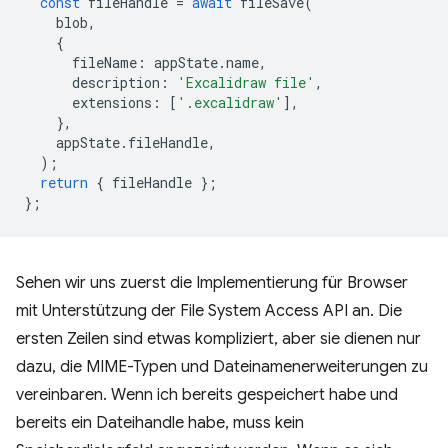
const
fileHandle
=
await
fileSave
(
blob
,
{
fileName
:
appState
.
name
,
description
:
'Excalidraw file'
,
extensions
:
[
'.excalidraw'
],
},
appState
.
fileHandle
,
);
return
{
fileHandle
};
};
Sehen wir uns zuerst die Implementierung für Browser
mit Unterstützung der File System Access API an. Die
ersten Zeilen sind etwas kompliziert, aber sie dienen nur
dazu, die MIME-Typen und Dateinamenerweiterungen zu
vereinbaren. Wenn ich bereits gespeichert habe und
bereits ein Dateihandle habe, muss kein