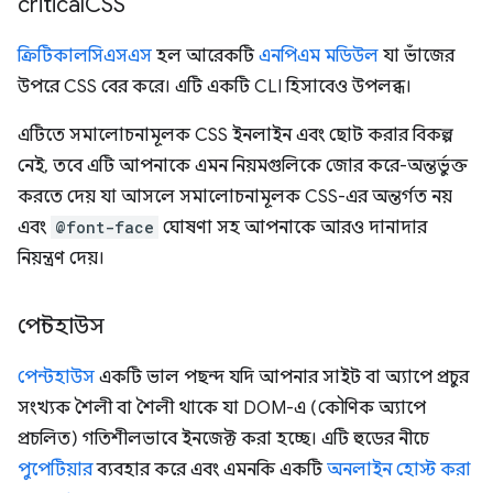
critical
CSS
ক্রিটিকালসিএসএস
হল আরেকটি
এনপিএম মডিউল
যা ভাঁজের
উপরে CSS বের করে। এটি একটি CLI হিসাবেও উপলব্ধ।
এটিতে সমালোচনামূলক CSS ইনলাইন এবং ছোট করার বিকল্প
নেই, তবে এটি আপনাকে এমন নিয়মগুলিকে জোর করে-অন্তর্ভুক্ত
করতে দেয় যা আসলে সমালোচনামূলক CSS-এর অন্তর্গত নয়
এবং
@font-face
ঘোষণা সহ আপনাকে আরও দানাদার
নিয়ন্ত্রণ দেয়।
পেন্টহাউস
পেন্টহাউস
একটি ভাল পছন্দ যদি আপনার সাইট বা অ্যাপে প্রচুর
সংখ্যক শৈলী বা শৈলী থাকে যা DOM-এ (কৌণিক অ্যাপে
প্রচলিত) গতিশীলভাবে ইনজেক্ট করা হচ্ছে। এটি হুডের নীচে
পুপেটিয়ার
ব্যবহার করে এবং এমনকি একটি
অনলাইন হোস্ট করা