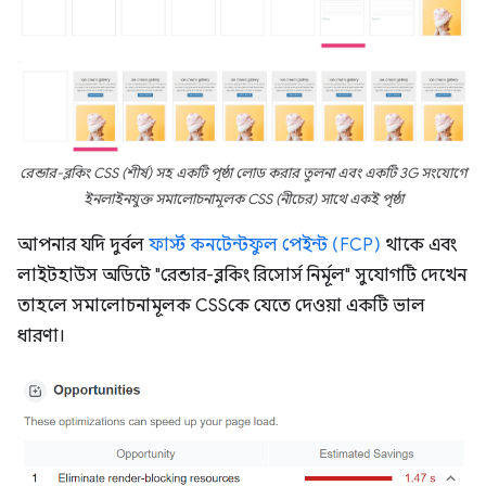
রেন্ডার-ব্লকিং CSS (শীর্ষ) সহ একটি পৃষ্ঠা লোড করার তুলনা এবং একটি 3G সংযোগে
ইনলাইনযুক্ত সমালোচনামূলক CSS (নীচের) সাথে একই পৃষ্ঠা
আপনার যদি দুর্বল
ফার্স্ট কনটেন্টফুল পেইন্ট (FCP)
থাকে এবং
লাইটহাউস অডিটে "রেন্ডার-ব্লকিং রিসোর্স নির্মূল" সুযোগটি দেখেন
তাহলে সমালোচনামূলক CSSকে যেতে দেওয়া একটি ভাল
ধারণা।