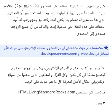
كان من المهم بالنسبة إلينا الحفاظ على المحتوى (لأنّه لا يزال قيّمًا)، والأهم
من ذلك الحفاظ على الروابط الواردة. لقد وجد المستخدمون أنّ المحتوى
الذي نقدّمه مثير للاهتمام بما يكفي لمشاركته مع جمهورهم، لذا أودّ
الحفاظ على هذه الثقة التي منحونا إياها والتأكّد من أنّ جميع الروابط
ستؤدي إلى المحتوى.
ملاحظة:
إذا واجهت مشكلة في أي من المحتوى، يمكنك الإبلاغ عنها على أدوات تتبُّع
المشاكل في
web.dev
أو
developer.chrome.com
.
نشكر كل من كتب محتوى للموقع الإلكتروني، وكل من ترجم المحتوى
ليصبح متاحًا في كل مكان، وكل القرّاء والمعلّقين الذين جعلوا من الموقع
الإلكتروني المكان الأمثل لمعرفة كل ما هو جديد على الويب.
سأذهب الآن لتسجيل HTMLLivingStandardRocks.com.
♥️ بول