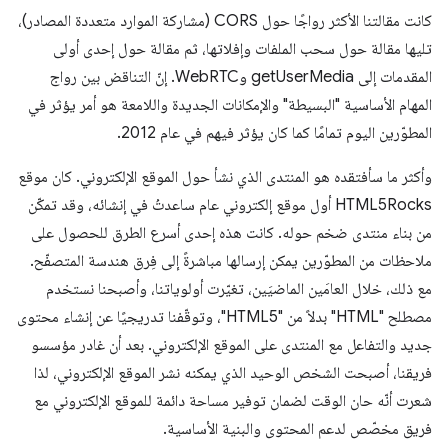
كانت مقالتنا الأكثر رواجًا حول CORS (مشاركة الموارد متعددة المصادر)،
تليها مقالة حول سحب الملفات وإفلاتها، ثم مقالة حول إحدى أولى
المقدمات إلى getUserMedia وWebRTC. إنّ التناقض بين رواج
المهام الأساسية "البسيطة" والإمكانات الجديدة واللامعة هو أمر يؤثر في
المطوّرين اليوم تمامًا كما كان يؤثر فيهم في عام 2012.
وأكثر ما سأفتقده هو المنتدى الذي نشأ حول الموقع الإلكتروني. كان موقع
HTML5Rocks أول موقع إلكتروني عام ساعدتُ في إنشائه، وقد تمكّن
من بناء منتدى ضخم حوله. كانت هذه إحدى أسرع الطرق للحصول على
ملاحظات من المطوّرين يمكن إرسالها مباشرةً إلى فِرق هندسة المتصفّح.
مع ذلك، خلال العامَين الماضيَين، تغيّرت أولوياتنا، وأصبحنا نستخدم
مصطلح "HTML" بدلاً من "HTML5"، وتوقّفنا تدريجيًا عن إنشاء محتوى
جديد والتفاعل مع المنتدى على الموقع الإلكتروني. بعد أن غادر مؤسسو
فريقنا، أصبحت الشخص الوحيد الذي يمكنه نشر الموقع الإلكتروني، لذا
شعرت أنّه حان الوقت لضمان توفير مساحة دائمة للموقع الإلكتروني مع
فريق مخصّص لدعم المحتوى والبنية الأساسية.