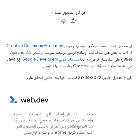
هل كان المحتوى مفيدًا؟
إنّ محتوى هذه الصفحة مرخّص بموجب
ترخيص Creative Commons Attribution
4.0‏
ما لم يُنصّ على خلاف ذلك، ونماذج الرموز مرخّصة بموجب
ترخيص Apache 2.0‏
.
للاطّلاع على التفاصيل، يُرجى مراجعة
سياسات موقع Google Developers‏
. إنّ Java
هي علامة تجارية مسجَّلة لشركة Oracle و/أو شركائها التابعين.
تاريخ التعديل الأخير: 2022-06-29 (حسب التوقيت العالمي المتفَّق عليه)
نريد مساعدتك في إنشاء مواقع إلكترونية رائعة وسريعة
وآمنة تعمل عبر المتصفحات ولجميع المستخدمين. يُعدّ
هذا الموقع الإلكتروني المركز الرئيسي للمحتوى الذي
كتبه أعضاء فريق Chrome وخبراء خارجيين