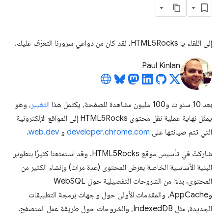
إلى اللقاء يا HTML5Rocks، لقد كان من دواعي سرورنا التعرّف عليك.
Paul Kinlan
بعد 10 سنوات و100 مليون مشاهدة للصفحة، يكتمل هذا
التغيير
، وهو
يمثّل نهاية عملية نقل محتوى HTML5Rocks إلى المواقع الإلكترونية
التي تتم صيانتها على
developer.chrome.com
و
web.dev
.
شاركتُ في تأسيس موقع HTML5Rocks. وقد استمتعنا كثيرًا بتطوير
البنية الأساسية الخاصة بعرض المحتوى (عدة مرات) وإنشاء الكثير من
المحتوى، بدءًا من الشروحات التفصيلية حول WebSQL
وAppCache، والمقدمات الأولى حول واجهات برمجة التطبيقات
الجديدة، مثل IndexedDB، والشروحات حول طريقة عمل المتصفح.