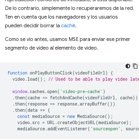
De lo contrario, simplemente lo recuperaremos de la red.
Ten en cuenta que los navegadores y los usuarios
pueden decidir borrar la
caché
.
Como se vio antes, usamos MSE para enviar ese primer
segmento de video al elemento de video.
function
onPlayButtonClick
(
videoFileUrl
)
{
video
.
load
();
// Used to be able to play video lat
window
.
caches
.
open
(
'video-pre-cache'
)
.
then
(
cache
=
>
fetchAndCache
(
videoFileUrl
,
cache
))
.
then
(
response
=
>
response
.
arrayBuffer
())
.
then
(
data
=
>
{
const
mediaSource
=
new
MediaSource
();
video
.
src
=
URL
.
createObjectURL
(
mediaSource
);
mediaSource
.
addEventListener
(
'sourceopen'
,
sourc