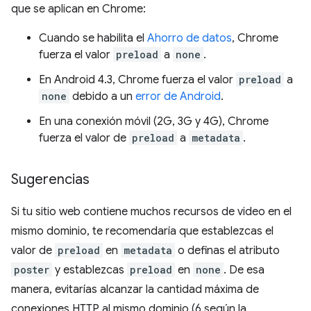
que se aplican en Chrome:
Cuando se habilita el
Ahorro de datos
, Chrome
fuerza el valor
preload
a
none
.
En Android 4.3, Chrome fuerza el valor
preload
a
none
debido a un
error de Android
.
En una conexión móvil (2G, 3G y 4G), Chrome
fuerza el valor de
preload
a
metadata
.
Sugerencias
Si tu sitio web contiene muchos recursos de video en el
mismo dominio, te recomendaría que establezcas el
valor de
preload
en
metadata
o definas el atributo
poster
y establezcas
preload
en
none
. De esa
manera, evitarías alcanzar la cantidad máxima de
conexiones HTTP al mismo dominio (6 según la