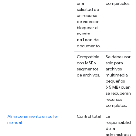
una
compatibles.
solicitud de
un recurso
de video sin
bloquear el
evento
onload
del
documento.
Compatible
Se debe usar
con MSE y
solo para
segmentos
archivos
de archivos.
multimedia
pequeños
(<5 MB) cuando
se recuperan
recursos
completos.
Almacenamiento en búfer
Control total
La
manual
responsabilidad
de la
administración