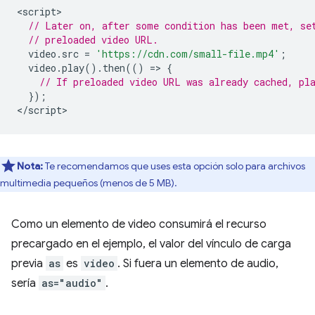
<
script
// Later on, after some condition has been met, se
// preloaded video URL.
video
.
src
=
'https://cdn.com/small-file.mp4'
;
video
.
play
().
then
(()
=
>
{
// If preloaded video URL was already cached, pl
});
<
/script
Nota:
Te recomendamos que uses esta opción solo para archivos
multimedia pequeños (menos de 5 MB).
Como un elemento de video consumirá el recurso
precargado en el ejemplo, el valor del vínculo de carga
previa
as
es
video
. Si fuera un elemento de audio,
sería
as="audio"
.