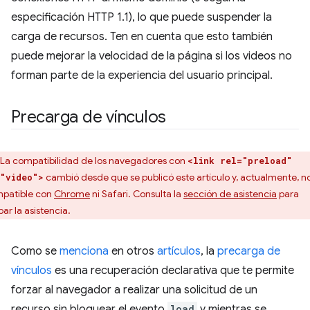
especificación HTTP 1.1), lo que puede suspender la
carga de recursos. Ten en cuenta que esto también
puede mejorar la velocidad de la página si los videos no
forman parte de la experiencia del usuario principal.
Precarga de vínculos
La compatibilidad de los navegadores con
<link rel="preload"
cambió desde que se publicó este artículo y, actualmente, n
"video">
patible con
Chrome
ni Safari. Consulta la
sección de asistencia
para
ar la asistencia.
Como se
menciona
en otros
artículos
, la
precarga de
vínculos
es una recuperación declarativa que te permite
forzar al navegador a realizar una solicitud de un
recurso sin bloquear el evento
load
y mientras se