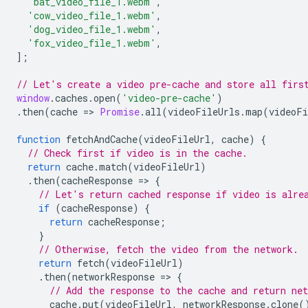
'bat_video_file_1.webm'
,
'cow_video_file_1.webm'
,
'dog_video_file_1.webm'
,
'fox_video_file_1.webm'
,
];
// Let's create a video pre-cache and store all firs
window
.
caches
.
open
(
'video-pre-cache'
)
.
then
(
cache
=
>
Promise
.
all
(
videoFileUrls
.
map
(
videoFi
function
fetchAndCache
(
videoFileUrl
,
cache
)
{
// Check first if video is in the cache.
return
cache
.
match
(
videoFileUrl
)
.
then
(
cacheResponse
=
>
{
// Let's return cached response if video is alre
if
(
cacheResponse
)
{
return
cacheResponse
;
}
// Otherwise, fetch the video from the network.
return
fetch
(
videoFileUrl
)
.
then
(
networkResponse
=
>
{
// Add the response to the cache and return net
cache
.
put
(
videoFileUrl
,
networkResponse
.
clone
(