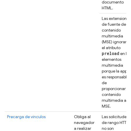
documento
HTML.
Las extensiones
de fuente de
contenido
multimedia
(MSE) ignoran
el atributo
preload
en los
elementos
multimedia
porque la app
es responsable
de
proporcionar
contenido
multimedia a
MSE.
Precarga de vínculos
Obliga al
Las solicitudes
navegador
de rango HTTP
a realizar
no son