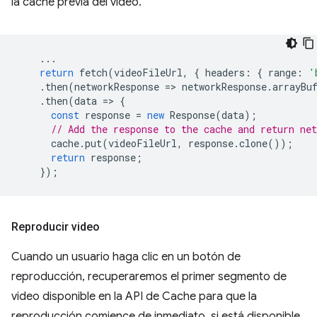
la caché previa del video.
...
return
fetch
(
videoFileUrl
,
{
headers
:
{
range
:
'
.
then
(
networkResponse
=
>
networkResponse
.
arrayBu
.
then
(
data
=
>
{
const
response
=
new
Response
(
data
);
// Add the response to the cache and return net
cache
.
put
(
videoFileUrl
,
response
.
clone
());
return
response
;
});
Reproducir video
Cuando un usuario haga clic en un botón de
reproducción, recuperaremos el primer segmento de
video disponible en la API de Cache para que la
reproducción comience de inmediato, si está disponible.