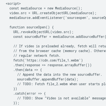
<script>

  const mediaSource = new MediaSource();

  video.src = URL.createObjectURL(mediaSource);

  mediaSource.addEventListener('sourceopen', sourceO
  function sourceOpen() {

    URL.revokeObjectURL(video.src);

    const sourceBuffer = mediaSource.addSourceBuffer
    // If video is preloaded already, fetch will retu
    // from the browser cache (memory cache). Otherwi
    // regular network fetch.

    fetch('https://cdn.com/file_1.webm')

    .then(response => response.arrayBuffer())

    .then(data => {

      // Append the data into the new sourceBuffer.

      sourceBuffer.appendBuffer(data);

      // TODO: Fetch file_2.webm when user starts pla
    })

    .catch(error => {

      // TODO: Show "Video is not available" message 
    });
