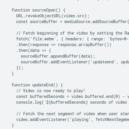
  function sourceOpen() {

    URL.revokeObjectURL(video.src);

    const sourceBuffer = mediaSource.addSourceBuffer
    // Fetch beginning of the video by setting the Ra
    fetch('file.webm', { headers: { range: 'bytes=0-
    .then(response => response.arrayBuffer())

    .then(data => {

      sourceBuffer.appendBuffer(data);

      sourceBuffer.addEventListener('updateend', upda
    });

  }

  function updateEnd() {

    // Video is now ready to play!

    const bufferedSeconds = video.buffered.end(0) - v
    console.log(`${bufferedSeconds} seconds of video 
    // Fetch the next segment of video when user star
    video.addEventListener('playing', fetchNextSegmen
  }
