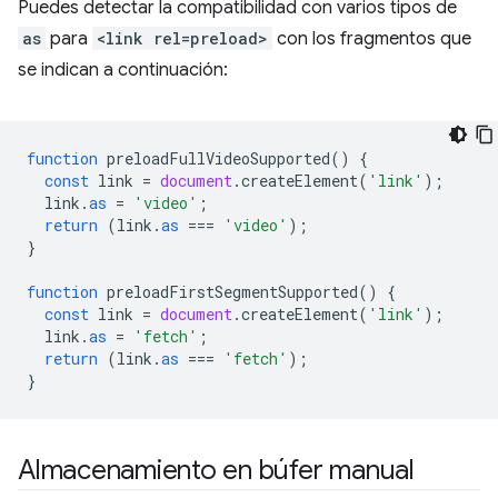
Puedes detectar la compatibilidad con varios tipos de
as
para
<link rel=preload>
con los fragmentos que
se indican a continuación:
function
preloadFullVideoSupported
()
{
const
link
=
document
.
createElement
(
'link'
);
link
.
as
=
'video'
;
return
(
link
.
as
===
'video'
);
}
function
preloadFirstSegmentSupported
()
{
const
link
=
document
.
createElement
(
'link'
);
link
.
as
=
'fetch'
;
return
(
link
.
as
===
'fetch'
);
}
Almacenamiento en búfer manual