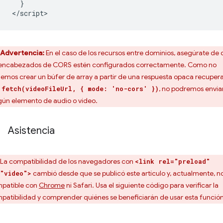
  }

Advertencia:
En el caso de los recursos entre dominios, asegúrate de
 encabezados de CORS estén configurados correctamente. Como no
emos crear un búfer de array a partir de una respuesta opaca recuper
n
, no podremos envia
fetch(videoFileUrl, { mode: 'no-cors' })
gún elemento de audio o video.
Asistencia
La compatibilidad de los navegadores con
<link rel="preload"
cambió desde que se publicó este artículo y, actualmente, n
"video">
patible con
Chrome
ni Safari. Usa el siguiente código para verificar la
patibilidad y comprender quiénes se beneficiarán de usar esta función