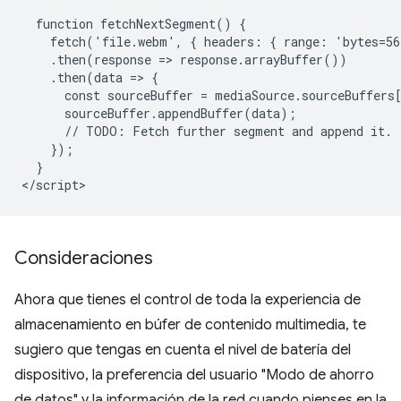
  function fetchNextSegment() {

    fetch('file.webm', { headers: { range: 'bytes=56
    .then(response => response.arrayBuffer())

    .then(data => {

      const sourceBuffer = mediaSource.sourceBuffers[
      sourceBuffer.appendBuffer(data);

      // TODO: Fetch further segment and append it.

    });

  }

Consideraciones
Ahora que tienes el control de toda la experiencia de
almacenamiento en búfer de contenido multimedia, te
sugiero que tengas en cuenta el nivel de batería del
dispositivo, la preferencia del usuario "Modo de ahorro
de datos" y la información de la red cuando pienses en la