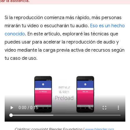
ar la asistencia.
Si la reproducción comienza más rápido, más personas
mirarán tu video o escucharán tu audio.
Eso es un hecho
conocido
. En este artículo, exploraré las técnicas que
puedes usar para acelerar la reproducción de audio y
video mediante la carga previa activa de recursos según
tu caso de uso.
Créditos: copyright Blender Foundation |
www.blender.org
.